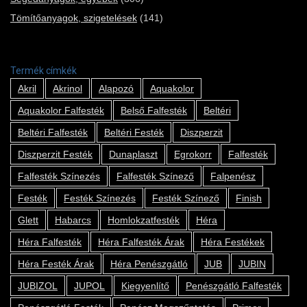
Tömítőanyagok, szigetelések
(141)
Termék címkék
Akril
Akrinol
Alapozó
Aquakolor
Aquakolor Falfesték
Belső Falfesték
Beltéri
Beltéri Falfesték
Beltéri Festék
Diszperzit
Diszperzit Festék
Dunaplaszt
Egrokorr
Falfesték
Falfesték Színezés
Falfesték Színező
Falpenész
Festék
Festék Színezés
Festék Színező
Finish
Glett
Habarcs
Homlokzatfesték
Héra
Héra Falfesték
Héra Falfesték Árak
Héra Festékek
Héra Festék Árak
Héra Penészgátló
JUB
JUBIN
JUBIZOL
JUPOL
Kiegyenlítő
Penészgátló Falfesték