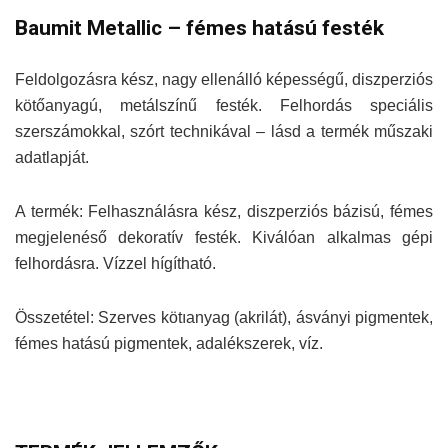
Baumit Metallic – fémes hatású festék
Feldolgozásra kész, nagy ellenálló képességű, diszperziós
kötőanyagú, metálszínű festék. Felhordás speciális
szerszámokkal, szórt technikával – lásd a termék műszaki
adatlapját.
A termék: Felhasználásra kész, diszperziós bázisú, fémes
megjelenéső dekoratív festék. Kiválóan alkalmas gépi
felhordásra. Vízzel hígítható.
Összetétel: Szerves kötıanyag (akrilát), ásványi pigmentek,
fémes hatású pigmentek, adalékszerek, víz.