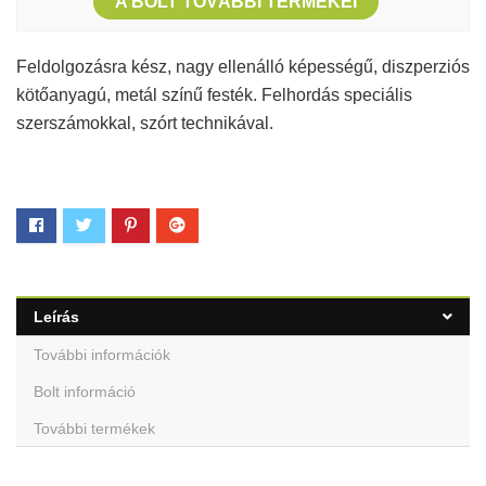
A BOLT TOVÁBBI TERMÉKEI
Feldolgozásra kész, nagy ellenálló képességű, diszperziós
kötőanyagú, metál színű festék. Felhordás speciális
szerszámokkal, szórt technikával.
Leírás
További információk
Bolt információ
További termékek