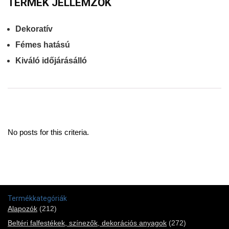
TERMÉK JELLEMZŐK
Dekoratív
Fémes hatású
Kiváló időjárásálló
No posts for this criteria.
Termékkategóriák
Alapozók
(212)
Beltéri falfestékek, színezők, dekorációs anyagok
(272)