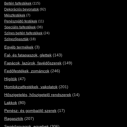
Beltéri falfestékek
(115)
Dekorációs bevonatok
(92)
Mészfestékek
(7)
Penészgátló festékek
(11)
Speciális falfestékek
(36)
Színes beltéri falfestékek
(24)
Színezőpaszták
(18)
Egyéb termékek
(3)
Fal- és fatapaszok, glettek
(143)
Fapácok, lazúrok, favédőszerek
(149)
Fedőfestékek, zománcok
(246)
Hígítók
(47)
Homlokzatfestékek, vakolatok
(201)
Hőszigetelés, hőszigetelő rendszerek
(14)
Lakkok
(80)
Penész- és gombaölő szerek
(17)
Ragasztók
(207)
Segédanyagok, egyebek
(306)