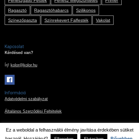
Penészgátló Festék
Penész Megszűntetés
Primer
Ragasztó
Ragasztóhabarcs
Szilikonos
Színezőpaszta
Színrekevert Falfesték
Vakolat
Kapcsolat
Kérdésed van?
Írj!
kolor@kolor.hu
Információ
Adatvédelmi szabályzat
Általános Szerződési Feltételek
Ez a weboldal a felhasználói élmény javítása érdekében sütiket
2019 © Kolor Pont Kft.
használ. Hozzájárul?
Bővebben
Elfogadom
Elutasítom