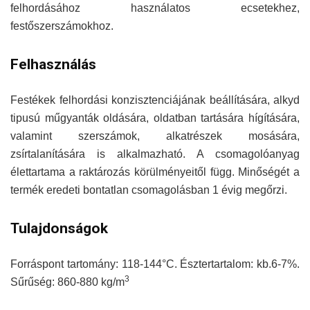
felhordásához használatos ecsetekhez,
festőszerszámokhoz.
Felhasználás
Festékek felhordási konzisztenciájának beállítására, alkyd
tipusú műgyanták oldására, oldatban tartására hígítására,
valamint szerszámok, alkatrészek mosására,
zsírtalanítására is alkalmazható. A csomagolóanyag
élettartama a raktározás körülményeitől függ. Minőségét a
termék eredeti bontatlan csomagolásban 1 évig megőrzi.
Tulajdonságok
Forráspont tartomány: 118-144°C. Észtertartalom: kb.6-7%.
3
Sűrűség: 860-880 kg/m