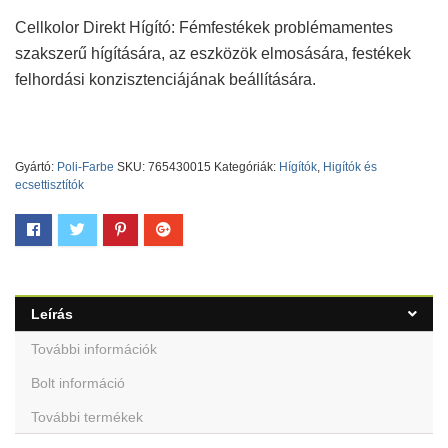
Cellkolor Direkt Hígító: Fémfestékek problémamentes
szakszerű hígítására, az eszközök elmosására, festékek
felhordási konzisztenciájának beállítására.
Gyártó:
Poli-Farbe
SKU:
765430015
Kategóriák:
Hígítók
,
Higítók és
ecsettisztítók
Leírás
További információk
Bolt információ
További termékek