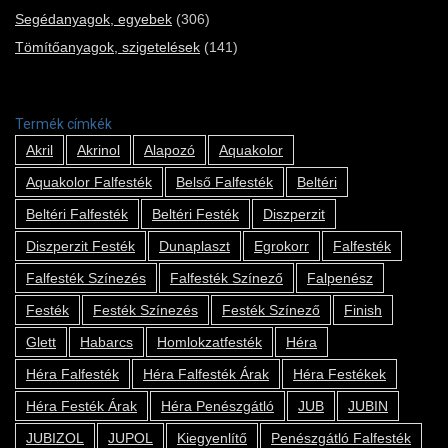
Segédanyagok, egyebek
(306)
Tömítőanyagok, szigetelések
(141)
Termék címkék
Akril
Akrinol
Alapozó
Aquakolor
Aquakolor Falfesték
Belső Falfesték
Beltéri
Beltéri Falfesték
Beltéri Festék
Diszperzit
Diszperzit Festék
Dunaplaszt
Egrokorr
Falfesték
Falfesték Színezés
Falfesték Színező
Falpenész
Festék
Festék Színezés
Festék Színező
Finish
Glett
Habarcs
Homlokzatfesték
Héra
Héra Falfesték
Héra Falfesték Árak
Héra Festékek
Héra Festék Árak
Héra Penészgátló
JUB
JUBIN
JUBIZOL
JUPOL
Kiegyenlítő
Penészgátló Falfesték