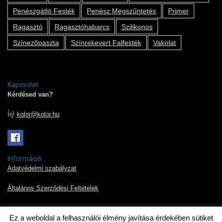
Penészgátló Festék
Penész Megszűntetés
Primer
Ragasztó
Ragasztóhabarcs
Szilikonos
Színezőpaszta
Színrekevert Falfesték
Vakolat
Kapcsolat
Kérdésed van?
Írj!
kolor@kolor.hu
Információ
Adatvédelmi szabályzat
Általános Szerződési Feltételek
Ez a weboldal a felhasználói élmény javítása érdekében sütiket