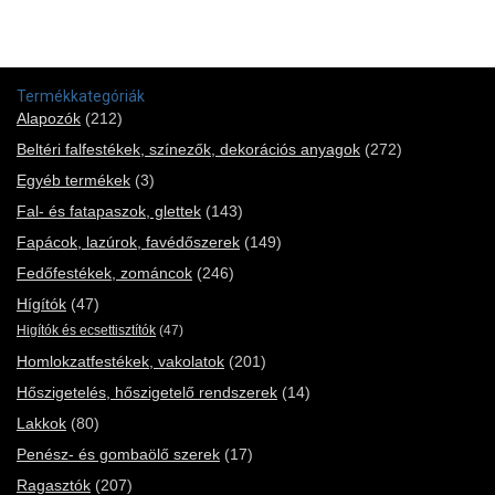
Termékkategóriák
Alapozók
(212)
Beltéri falfestékek, színezők, dekorációs anyagok
(272)
Egyéb termékek
(3)
Fal- és fatapaszok, glettek
(143)
Fapácok, lazúrok, favédőszerek
(149)
Fedőfestékek, zománcok
(246)
Hígítók
(47)
Higítók és ecsettisztítók
(47)
Homlokzatfestékek, vakolatok
(201)
Hőszigetelés, hőszigetelő rendszerek
(14)
Lakkok
(80)
Penész- és gombaölő szerek
(17)
Ragasztók
(207)