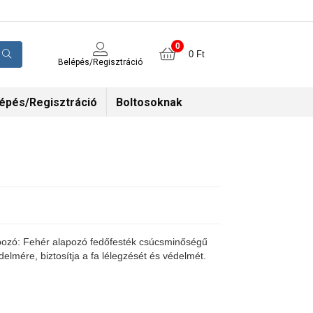
0
0
Ft
Belépés/Regisztráció
épés/Regisztráció
Boltosoknak
ozó: Fehér alapozó fedőfesték csúcsminőségű
delmére, biztosítja a fa lélegzését és védelmét.