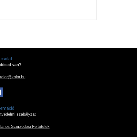
csolat
désed van?
kolor@kolor.hu
ormáció
tvédelmi szabályzat
alános Szerződési Feltételek