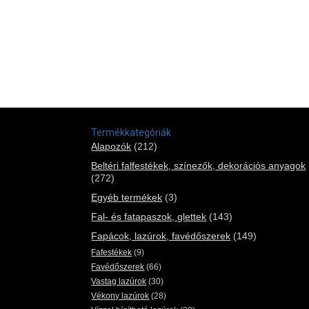
Termékkategóriák
Alapozók
(212)
Beltéri falfestékek, színezők, dekorációs anyagok
(272)
Egyéb termékek
(3)
Fal- és fatapaszok, glettek
(143)
Fapácok, lazúrok, favédőszerek
(149)
Fafestékek
(9)
Favédőszerek
(66)
Vastag lazúrok
(30)
Vékony lazúrok
(28)