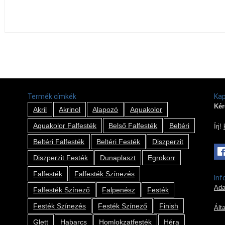
Termék címkék
Kap
Kér
Akril
Akrinol
Alapozó
Aquakolor
Aquakolor Falfesték
Belső Falfesték
Beltéri
Írj!
Beltéri Falfesték
Beltéri Festék
Diszperzit
Diszperzit Festék
Dunaplaszt
Egrokorr
Falfesték
Falfesték Színezés
Inf
Ada
Falfesték Színező
Falpenész
Festék
Festék Színezés
Festék Színező
Finish
Ált
Glett
Habarcs
Homlokzatfesték
Héra