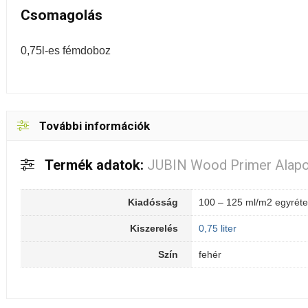
Csomagolás
0,75l-es fémdoboz
További információk
Termék adatok:
JUBIN Wood Primer Alap
Kiadósság
100 – 125 ml/m2 egyréte
Kiszerelés
0,75 liter
Szín
fehér