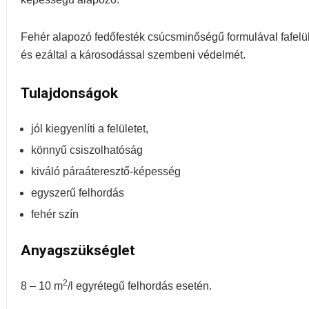
Fehér alapozó fedőfesték csúcsminőségű formulával fafelüle
és ezáltal a károsodással szembeni védelmét.
Tulajdonságok
jól kiegyenlíti a felületet,
könnyű csiszolhatóság
kiváló páraáteresztő-képesség
egyszerű felhordás
fehér szín
Anyagszükséglet
2
8 – 10 m
/l egyrétegű felhordás esetén.