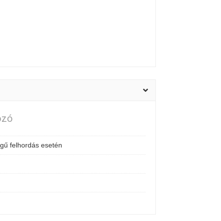
ozó
gű felhordás esetén