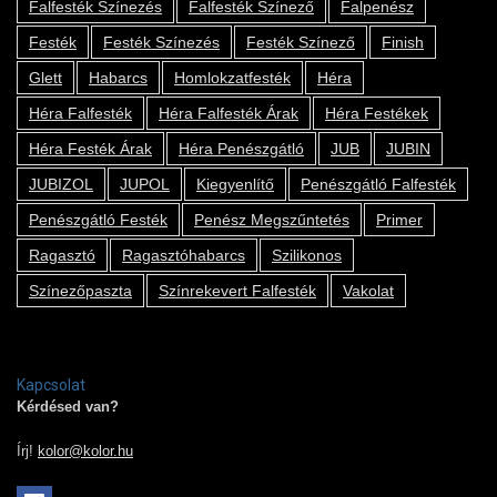
Falfesték Színezés
Falfesték Színező
Falpenész
Festék
Festék Színezés
Festék Színező
Finish
Glett
Habarcs
Homlokzatfesték
Héra
Héra Falfesték
Héra Falfesték Árak
Héra Festékek
Héra Festék Árak
Héra Penészgátló
JUB
JUBIN
JUBIZOL
JUPOL
Kiegyenlítő
Penészgátló Falfesték
Penészgátló Festék
Penész Megszűntetés
Primer
Ragasztó
Ragasztóhabarcs
Szilikonos
Színezőpaszta
Színrekevert Falfesték
Vakolat
Kapcsolat
Kérdésed van?
Írj!
kolor@kolor.hu