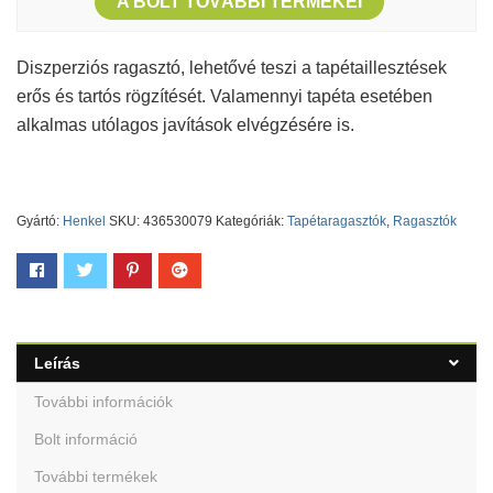
A BOLT TOVÁBBI TERMÉKEI
Diszperziós ragasztó, lehetővé teszi a tapétaillesztések
erős és tartós rögzítését. Valamennyi tapéta esetében
alkalmas utólagos javítások elvégzésére is.
Gyártó:
Henkel
SKU:
436530079
Kategóriák:
Tapétaragasztók
,
Ragasztók
Leírás
További információk
Bolt információ
További termékek