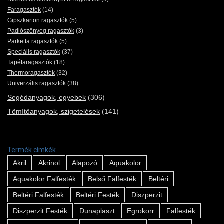
Faragasztók
(14)
Gipszkarton ragasztók
(5)
Padlószőnyeg ragasztók
(3)
Parketta ragasztók
(5)
Speciális ragasztók
(37)
Tapétaragasztók
(18)
Thermoragasztók
(32)
Univerzális ragasztók
(38)
Segédanyagok, egyebek
(306)
Tömítőanyagok, szigetelések
(141)
Termék címkék
Akril
Akrinol
Alapozó
Aquakolor
Aquakolor Falfesték
Belső Falfesték
Beltéri
Beltéri Falfesték
Beltéri Festék
Diszperzit
Diszperzit Festék
Dunaplaszt
Egrokorr
Falfesték