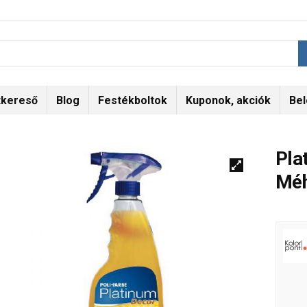
tkereső
Blog
Festékboltok
Kuponok, akciók
Bel
Pla
Méh