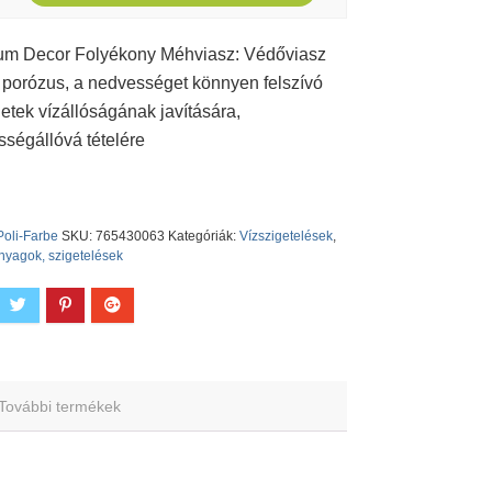
num Decor Folyékony Méhviasz: Védőviasz
i porózus, a nedvességet könnyen felszívó
ületek vízállóságának javítására,
ségállóvá tételére
Poli-Farbe
SKU:
765430063
Kategóriák:
Vízszigetelések
,
nyagok, szigetelések
További termékek