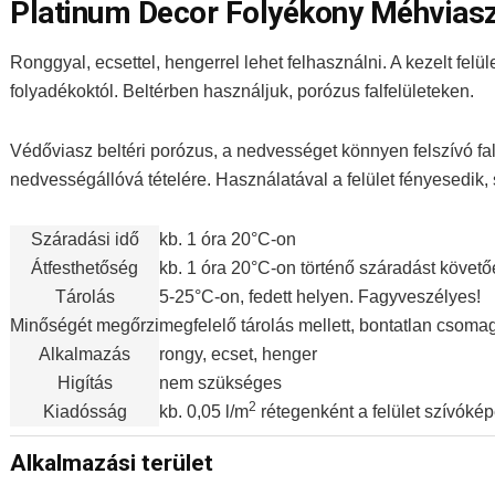
Platinum Decor Folyékony Méhvias
Ronggyal, ecsettel, hengerrel lehet felhasználni. A kezelt felü
folyadékoktól. Beltérben használjuk, porózus falfelületeken.
Védőviasz beltéri porózus, a nedvességet könnyen felszívó fal
nedvességállóvá tételére. Használatával a felület fényesedik, 
Száradási idő
kb. 1 óra 20°C-on
Átfesthetőség
kb. 1 óra 20°C-on történő száradást követ
Tárolás
5-25°C-on, fedett helyen. Fagyveszélyes!
Minőségét megőrzi
megfelelő tárolás mellett, bontatlan csom
Alkalmazás
rongy, ecset, henger
Higítás
nem szükséges
2
Kiadósság
kb. 0,05 l/m
rétegenként a felület szívók
Alkalmazási terület