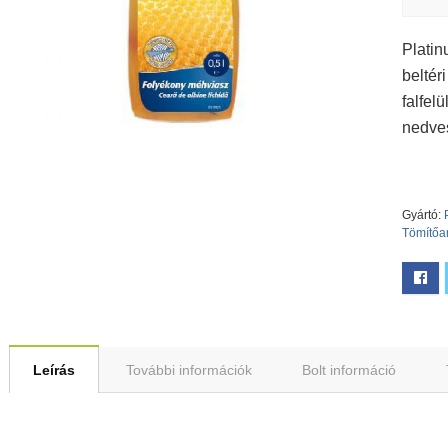
Plati
beltér
falfel
nedves
Gyártó:
Tömítőa
Leírás
További információk
Bolt információ