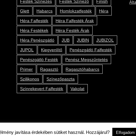
Festék Színezés
Festék Színező
Finish
Ált
Glett
Habarcs
Homlokzatfesték
Héra
Héra Falfesték
Héra Falfesték Árak
Héra Festékek
Héra Festék Árak
Héra Penészgátló
JUB
JUBIN
JUBIZOL
JUPOL
Kiegyenlítő
Penészgátló Falfesték
Penészgátló Festék
Penész Megszűntetés
Primer
Ragasztó
Ragasztóhabarcs
Szilikonos
Színezőpaszta
Színrekevert Falfesték
Vakolat
2019 © Kolor Pont Kft.
 élmény javítása érdekében sütiket használ. Hozzájárul?
Elfogadom