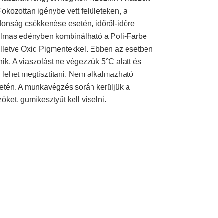
Fokozottan igénybe vett felületeken, a
ajdonság csökkenése esetén, időről-időre
lkalmas edényben kombinálható a Poli-Farbe
illetve Oxid Pigmentekkel. Ebben az esetben
nik. A viaszolást ne végezzük 5°C alatt és
el lehet megtisztítani. Nem alkalmazható
ületén. A munkavégzés során kerüljük a
ket, gumikesztyűt kell viselni.