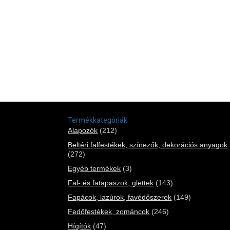
Termékkategóriák
Alapozók
(212)
Beltéri falfestékek, színezők, dekorációs anyagok
(272)
Egyéb termékek
(3)
Fal- és fatapaszok, glettek
(143)
Fapácok, lazúrok, favédőszerek
(149)
Fedőfestékek, zománcok
(246)
Hígítók
(47)