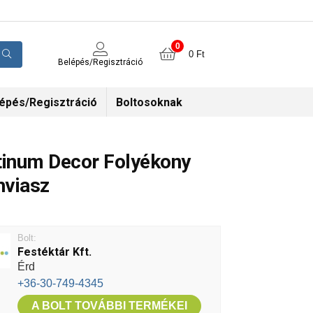
0
0
Ft
Belépés/Regisztráció
épés/Regisztráció
Boltosoknak
tinum Decor Folyékony
viasz
Bolt:
Festéktár Kft.
Érd
+36-30-749-4345
A BOLT TOVÁBBI TERMÉKEI