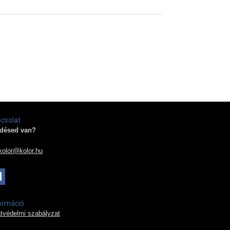
csolat
désed van?
kolor@kolor.hu
ormáció
tvédelmi szabályzat