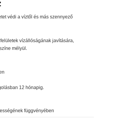
z
letet védi a víztől és más szennyező
felületek vízállóságának javítására,
színe mélyül.
ően
agolásban 12 hónapig.
épességének függvényében