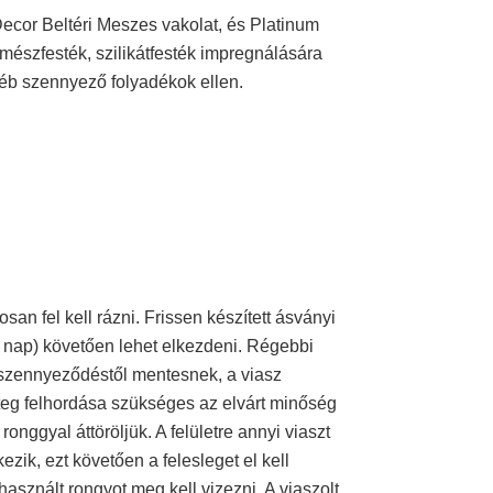
Decor Beltéri Meszes vakolat, és Platinum
, mészfesték, szilikátfesték impregnálására
yéb szennyező folyadékok ellen.
an fel kell rázni. Frissen készített ásványi
7 nap) követően lehet elkezdeni. Régebbi
éb szennyeződéstől mentesnek, a viasz
réteg felhordása szükséges az elvárt minőség
onggyal áttöröljük. A felületre annyi viaszt
zik, ezt követően a felesleget el kell
e használt rongyot meg kell vizezni. A viaszolt