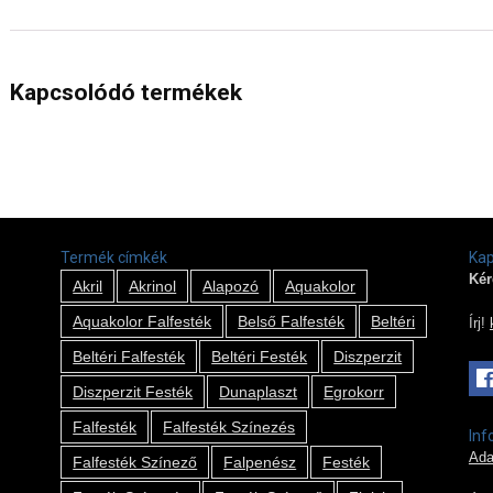
Kapcsolódó termékek
Termék címkék
Kap
Kér
Akril
Akrinol
Alapozó
Aquakolor
Aquakolor Falfesték
Belső Falfesték
Beltéri
Írj!
Beltéri Falfesték
Beltéri Festék
Diszperzit
Diszperzit Festék
Dunaplaszt
Egrokorr
Falfesték
Falfesték Színezés
Inf
Ada
Falfesték Színező
Falpenész
Festék