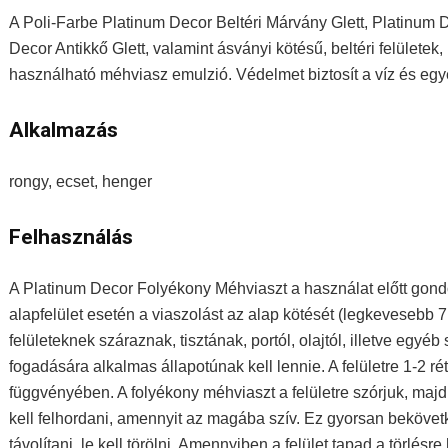
A Poli-Farbe Platinum Decor Beltéri Márvány Glett, Platinum 
Decor Antikkő Glett, valamint ásványi kötésű, beltéri felületek
használható méhviasz emulzió. Védelmet biztosít a víz és eg
Alkalmazás
rongy, ecset, henger
Felhasználás
A Platinum Decor Folyékony Méhviaszt a használat előtt gondos
alapfelület esetén a viaszolást az alap kötését (legkevesebb 
felületeknek száraznak, tisztának, portól, olajtól, illetve egy
fogadására alkalmas állapotúnak kell lennie. A felületre 1-2 
függvényében. A folyékony méhviaszt a felületre szórjuk, majd r
kell felhordani, amennyit az magába szív. Ez gyorsan bekövetke
távolítani, le kell törölni. Amennyiben a felület tapad a törlésr