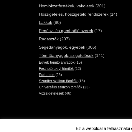
Homlokzatfestékek, vakolatok
(201)
Hőszigetelés, hőszigetelő rendszerek
(14)
Lakkok
(80)
Penész- és gombaölő szerek
(17)
Ragasztók
(207)
Segédanyagok, egyebek
(306)
Tömítőanyagok, szigetelések
(141)
Egyéb tömítő anyagok
(15)
Festhető akryl tömítők
(12)
Purhabok
(28)
Szaniter szilikon tömítők
(16)
Univerzális szilikon tömítők
(23)
Vízszigetelések
(46)
Ez a weboldal a felhasználói