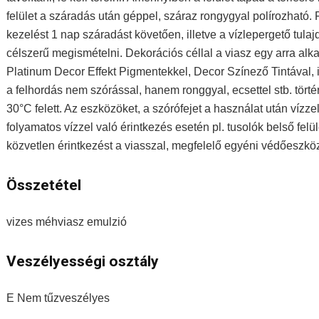
felület a száradás után géppel, száraz rongygyal polírozható. 
kezelést 1 nap száradást követően, illetve a vízlepergető tul
célszerű megismételni. Dekorációs céllal a viasz egy arra a
Platinum Decor Effekt Pigmentekkel, Decor Színező Tintával, 
a felhordás nem szórással, hanem ronggyal, ecsettel stb. törté
30°C felett. Az eszközöket, a szórófejet a használat után vízz
folyamatos vízzel való érintkezés esetén pl. tusolók belső fel
közvetlen érintkezést a viasszal, megfelelő egyéni védőeszközö
Összetétel
vizes méhviasz emulzió
Veszélyességi osztály
E Nem tűzveszélyes