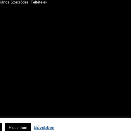
alános Szerződési Feltételek
Bővebben
Elutasítom