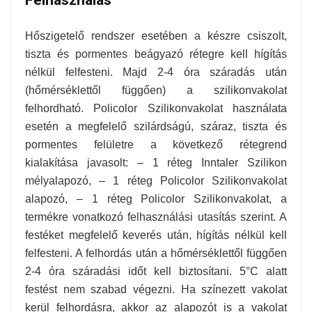
Felhasználás
Hőszigetelő rendszer esetében a készre csiszolt,
tiszta és pormentes beágyazó rétegre kell hígítás
nélkül felfesteni. Majd 2-4 óra száradás után
(hőmérséklettől függően) a szilikonvakolat
felhordható. Policolor Szilikonvakolat használata
esetén a megfelelő szilárdságú, száraz, tiszta és
pormentes felületre a következő rétegrend
kialakítása javasolt: – 1 réteg Inntaler Szilikon
mélyalapozó, – 1 réteg Policolor Szilikonvakolat
alapozó, – 1 réteg Policolor Szilikonvakolat, a
termékre vonatkozó felhasználási utasítás szerint. A
festéket megfelelő keverés után, hígítás nélkül kell
felfesteni. A felhordás után a hőmérséklettől függően
2-4 óra száradási időt kell biztosítani. 5°C alatt
festést nem szabad végezni. Ha színezett vakolat
kerül felhordásra, akkor az alapozót is a vakolat