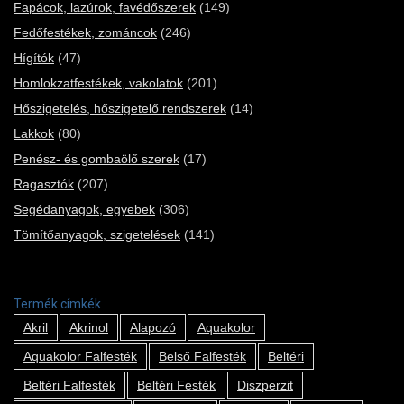
Fapácok, lazúrok, favédőszerek
(149)
Fedőfestékek, zománcok
(246)
Hígítók
(47)
Homlokzatfestékek, vakolatok
(201)
Hőszigetelés, hőszigetelő rendszerek
(14)
Lakkok
(80)
Penész- és gombaölő szerek
(17)
Ragasztók
(207)
Segédanyagok, egyebek
(306)
Tömítőanyagok, szigetelések
(141)
Termék címkék
Akril
Akrinol
Alapozó
Aquakolor
Aquakolor Falfesték
Belső Falfesték
Beltéri
Beltéri Falfesték
Beltéri Festék
Diszperzit