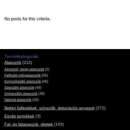
No posts for this criteria.
Termékkategóriák
Alapozók
(212)
Aeroszol, spray alapozók
(2)
Falfixáló mélyalapozók
(56)
Korroziógátló alapozók
(46)
Speciális alapozók
(49)
Univerzális alapozók
(38)
Vakolat alapozók
(26)
Beltéri falfestékek, színezők, dekorációs anyagok
(272)
Egyéb termékek
(3)
Fal- és fatapaszok, glettek
(143)