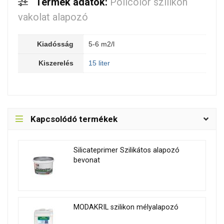
Termék adatok:
Policolor szilikon
vakolat alapozó
Kiadósság
5-6 m2/l
Kiszerelés
15 liter
Kapcsolódó termékek
Silicateprimer Szilikátos alapozó
bevonat
MODAKRIL szilikon mélyalapozó