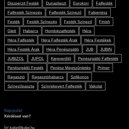
Diszperzit Festék
Dunaplaszt
Egrokorr
Falfesték
Falfesték Színezés
Falfesték Színező
Falpenész
Festék
Festék Színezés
Festék Színező
Finish
Glett
Habarcs
Homlokzatfesték
Héra
Héra Falfesték
Héra Falfesték Árak
Héra Festékek
Héra Festék Árak
Héra Penészgátló
JUB
JUBIN
JUBIZOL
JUPOL
Kiegyenlítő
Penészgátló Falfesték
Penészgátló Festék
Penész Megszűntetés
Primer
Ragasztó
Ragasztóhabarcs
Szilikonos
Színezőpaszta
Színrekevert Falfesték
Vakolat
Kapcsolat
Kérdésed van?
Írj!
kolor@kolor.hu