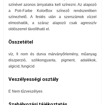
színével azonos árnyalatra kell színezni. Az alapozó
a Poli-Farbe KolorBox színező rendszerében
színezhető. A festés után a szerszámok vízzel
elmoshatók, a száraz alapozó csak agresszív
oldószerrel távolítható el.
Összetétel
víz, fi nom és durva márványőrlemény, műanyag
diszperzió, szilikongyanta, pigment, adalékok,
algicid, fungicid
Veszélyességi osztály
E Nem tűzveszélyes
Szabályozási tájékoztatás