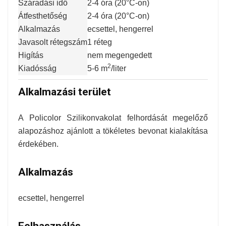
Száradási idő
2-4 óra (20°C-on)
Átfesthetőség
2-4 óra (20°C-on)
Alkalmazás
ecsettel, hengerrel
Javasolt rétegszám
1 réteg
Higítás
nem megengedett
2
Kiadósság
5-6 m
/liter
Alkalmazási terület
A Policolor Szilikonvakolat felhordását megelőző
alapozáshoz ajánlott a tökéletes bevonat kialakítása
érdekében.
Alkalmazás
ecsettel, hengerrel