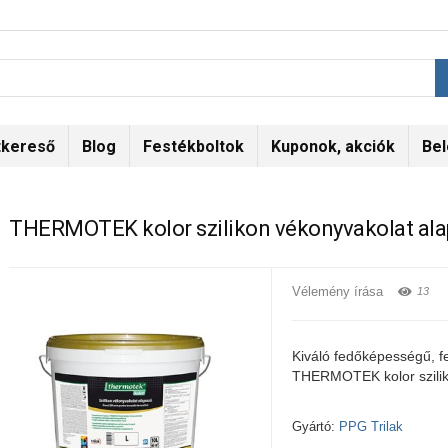
tkereső
Blog
Festékboltok
Kuponok, akciók
Bel
THERMOTEK kolor szilikon vékonyvakolat al
Vélemény írása
13
Kiváló fedőképességű, fe
THERMOTEK kolor szilik
Gyártó:
PPG Trilak