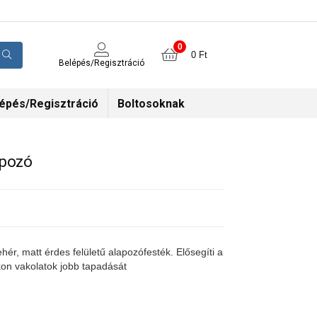
0
0
Ft
Belépés/Regisztráció
épés/Regisztráció
Boltosoknak
apozó
hér, matt érdes felületű alapozófesték. Elősegíti a
on vakolatok jobb tapadását