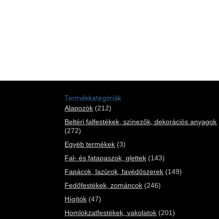
Termékkategóriák
Alapozók
(212)
Beltéri falfestékek, színezők, dekorációs anyagok
(272)
Egyéb termékek
(3)
Fal- és fatapaszok, glettek
(143)
Fapácok, lazúrok, favédőszerek
(149)
Fedőfestékek, zománcok
(246)
Hígítók
(47)
Homlokzatfestékek, vakolatok
(201)