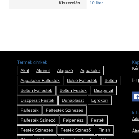
Kiszerelés
10 liter
Termék címkék
Kap
Kér
Akril
Akrinol
Alapozó
Aquakolor
Aquakolor Falfesték
Belső Falfesték
Beltéri
Írj!
Beltéri Falfesték
Beltéri Festék
Diszperzit
Diszperzit Festék
Dunaplaszt
Egrokorr
Falfesték
Falfesték Színezés
Inf
Ada
Falfesték Színező
Falpenész
Festék
Festék Színezés
Festék Színező
Finish
Ált