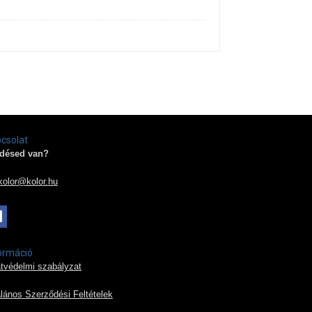
csolat
désed van?
kolor@kolor.hu
ormáció
tvédelmi szabályzat
alános Szerződési Feltételek