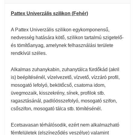
Pattex Univerzális szilikon (Fehér)
A Pattex Univerzális szilikon egykomponensű,
nedvesség hatására kötő, szilikon tartalmú szigetelő-
és tömítőanyag, amelynek felhasználási területe
rendkívül széles.
Alkalmas zuhanykabin, zuhanytálca fürdőkád (akril
is) beépítésénél, vízelvezető, vízvető, vízzáró profil,
mosogató lefolyó, bekötőcső, csatorna idom,
üvegmozaik, kisszekrény, sínek, profilok stb.
ragasztásánál, padlóösszefolyó, mosogató szifon,
csőszifon, mosogató tálca stb. tömítésénél.
Ecetsavasan térhálósodik, ezért nem alkalmazható
fémfelületek (elszíneződés veszélye) valamint