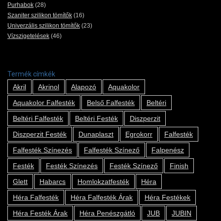
Purhabok
(28)
Szaniter szilikon tömítők
(16)
Univerzális szilikon tömítők
(23)
Vízszigetelések
(46)
Termék címkék
Akril
Akrinol
Alapozó
Aquakolor
Aquakolor Falfesték
Belső Falfesték
Beltéri
Beltéri Falfesték
Beltéri Festék
Diszperzit
Diszperzit Festék
Dunaplaszt
Egrokorr
Falfesték
Falfesték Színezés
Falfesték Színező
Falpenész
Festék
Festék Színezés
Festék Színező
Finish
Glett
Habarcs
Homlokzatfesték
Héra
Héra Falfesték
Héra Falfesték Árak
Héra Festékek
Héra Festék Árak
Héra Penészgátló
JUB
JUBIN