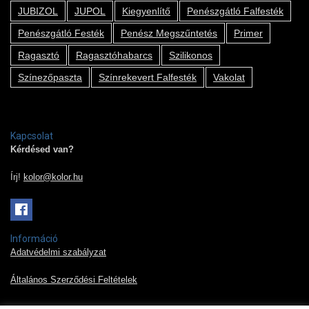
JUBIZOL
JUPOL
Kiegyenlítő
Penészgátló Falfesték
Penészgátló Festék
Penész Megszűntetés
Primer
Ragasztó
Ragasztóhabarcs
Szilikonos
Színezőpaszta
Színrekevert Falfesték
Vakolat
Kapcsolat
Kérdésed van?
Írj!
kolor@kolor.hu
Információ
Adatvédelmi szabályzat
Általános Szerződési Feltételek