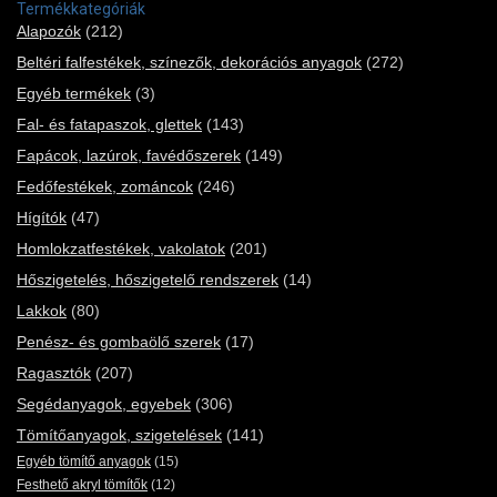
Termékkategóriák
Alapozók
(212)
Beltéri falfestékek, színezők, dekorációs anyagok
(272)
Egyéb termékek
(3)
Fal- és fatapaszok, glettek
(143)
Fapácok, lazúrok, favédőszerek
(149)
Fedőfestékek, zománcok
(246)
Hígítók
(47)
Homlokzatfestékek, vakolatok
(201)
Hőszigetelés, hőszigetelő rendszerek
(14)
Lakkok
(80)
Penész- és gombaölő szerek
(17)
Ragasztók
(207)
Segédanyagok, egyebek
(306)
Tömítőanyagok, szigetelések
(141)
Egyéb tömítő anyagok
(15)
Festhető akryl tömítők
(12)