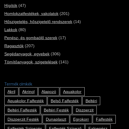
Hígítók
(47)
Homlokzatfestékek, vakolatok
(201)
Hőszigetelés, hőszigetelő rendszerek
(14)
Lakkok
(80)
Penész- és gombaölő szerek
(17)
Ragasztók
(207)
Segédanyagok, egyebek
(306)
Tömítőanyagok, szigetelések
(141)
Termék címkék
Akril
Akrinol
Alapozó
Aquakolor
Aquakolor Falfesték
Belső Falfesték
Beltéri
Beltéri Falfesték
Beltéri Festék
Diszperzit
Diszperzit Festék
Dunaplaszt
Egrokorr
Falfesték
Falfesték Színezés
Falfesték Színező
Falpenész