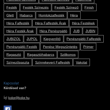
Festék
Festék Színezés
Festék Színező
Finish
Glett
Habarcs
Homlokzatfesték
Héra
Héra Falfesték
Héra Falfesték Árak
Héra Festékek
Héra Festék Árak
Héra Penészgátló
JUB
JUBIN
JUBIZOL
JUPOL
Kiegyenlítő
Penészgátló Falfesték
Penészgátló Festék
Penész Megszűntetés
Primer
Ragasztó
Ragasztóhabarcs
Szilikonos
Színezőpaszta
Színrekevert Falfesték
Vakolat
Kapcsolat
Kérdésed van?
Írj!
kolor@kolor.hu