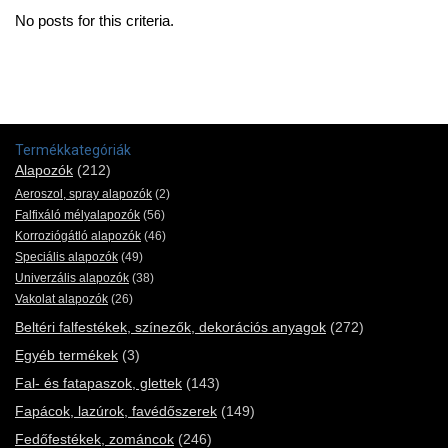
No posts for this criteria.
Termékkategóriák
Alapozók
(212)
Aeroszol, spray alapozók
(2)
Falfixáló mélyalapozók
(56)
Korroziógátló alapozók
(46)
Speciális alapozók
(49)
Univerzális alapozók
(38)
Vakolat alapozók
(26)
Beltéri falfestékek, színezők, dekorációs anyagok
(272)
Egyéb termékek
(3)
Fal- és fatapaszok, glettek
(143)
Fapácok, lazúrok, favédőszerek
(149)
Fedőfestékek, zománcok
(246)