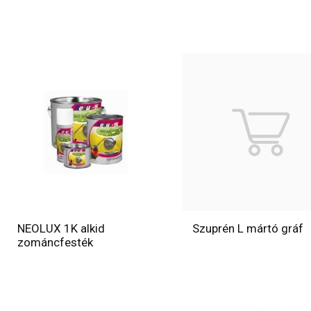
NEOLUX 1K alkid
Szuprén L mártó gráf
zománcfesték