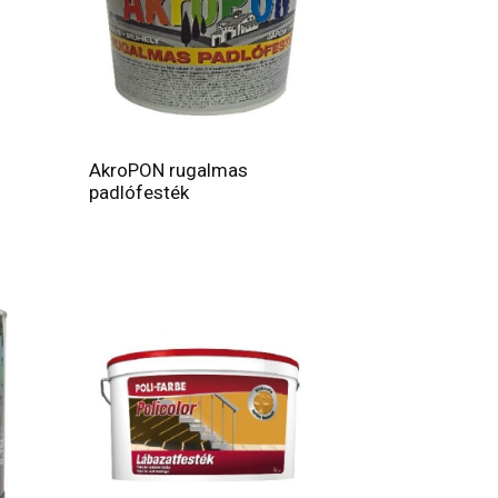
AkroPON rugalmas
padlófesték