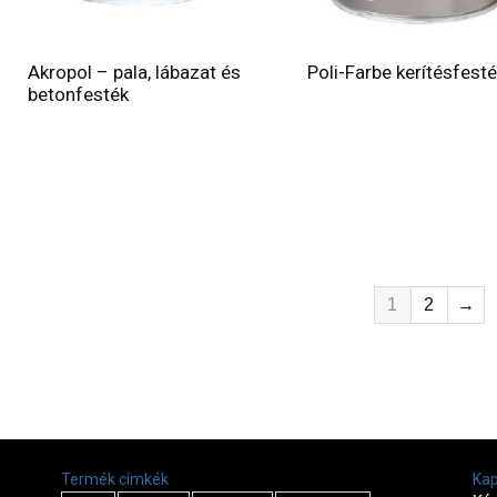
Akropol – pala, lábazat és
Poli-Farbe kerítésfest
betonfesték
1
2
→
Termék címkék
Kap