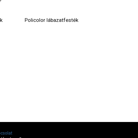
ék
Policolor lábazatfesték
csolat