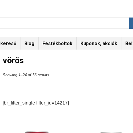
tkereső
Blog
Festékboltok
Kuponok, akciók
Bel
vörös
Showing 1–24 of 36 results
[br_filter_single filter_id=14217]