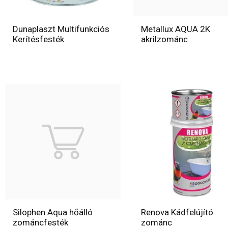
Dunaplaszt Multifunkciós
Metallux AQUA 2K
Kerítésfesték
akrilzománc
Silophen Aqua hőálló
Renova Kádfelújító
zománcfesték
zománc