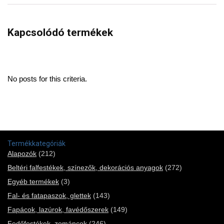
Kapcsolódó termékek
No posts for this criteria.
Termékkategóriák
Alapozók
(212)
Beltéri falfestékek, színezők, dekorációs anyagok
(272)
Egyéb termékek
(3)
Fal- és fatapaszok, glettek
(143)
Fapácok, lazúrok, favédőszerek
(149)
Fedőfestékek, zománcok
(246)