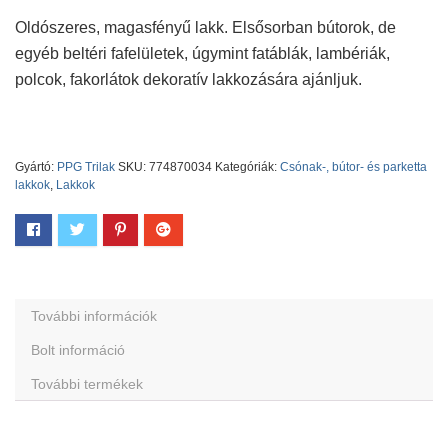
Oldószeres, magasfényű lakk. Elsősorban bútorok, de
egyéb beltéri fafelületek, úgymint fatáblák, lambériák,
polcok, fakorlátok dekoratív lakkozására ajánljuk.
Gyártó:
PPG Trilak
SKU:
774870034
Kategóriák:
Csónak-, bútor- és parketta
lakkok
,
Lakkok
További információk
Bolt információ
További termékek