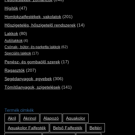
Hígítók
(47)
Homlokzatfestékek, vakolatok
(201)
Hőszigetelés, hőszigetelő rendszerek
(14)
Lakkok
(80)
Autólakkok
(4)
Csónak-, bútor- és parketta lakkok
(62)
Speciális lakkok
(17)
Penész- és gombaölő szerek
(17)
Ragasztók
(207)
Segédanyagok, egyebek
(306)
Tömítőanyagok, szigetelések
(141)
Termék címkék
Akril
Akrinol
Alapozó
Aquakolor
Aquakolor Falfesték
Belső Falfesték
Beltéri