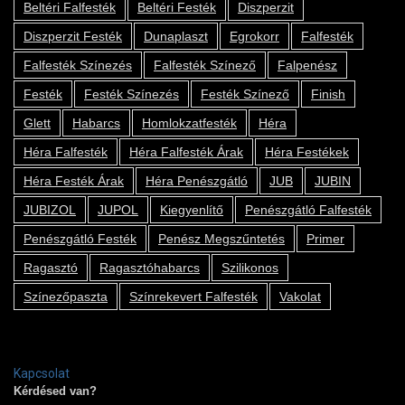
Beltéri Falfesték
Beltéri Festék
Diszperzit
Diszperzit Festék
Dunaplaszt
Egrokorr
Falfesték
Falfesték Színezés
Falfesték Színező
Falpenész
Festék
Festék Színezés
Festék Színező
Finish
Glett
Habarcs
Homlokzatfesték
Héra
Héra Falfesték
Héra Falfesték Árak
Héra Festékek
Héra Festék Árak
Héra Penészgátló
JUB
JUBIN
JUBIZOL
JUPOL
Kiegyenlítő
Penészgátló Falfesték
Penészgátló Festék
Penész Megszűntetés
Primer
Ragasztó
Ragasztóhabarcs
Szilikonos
Színezőpaszta
Színrekevert Falfesték
Vakolat
Kapcsolat
Kérdésed van?