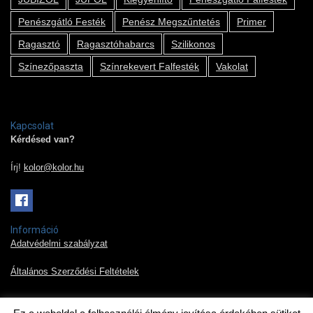
Penészgátló Festék
Penész Megszűntetés
Primer
Ragasztó
Ragasztóhabarcs
Szilikonos
Színezőpaszta
Színrekevert Falfesték
Vakolat
Kapcsolat
Kérdésed van?
Írj!
kolor@kolor.hu
Információ
Adatvédelmi szabályzat
Általános Szerződési Feltételek