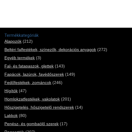
Termékkategóriák
Alapozók
(212)
Beltéri falfestékek, színezők, dekorációs anyagok
(272)
Egyéb termékek
(3)
Fal- és fatapaszok, glettek
(143)
Fapácok, lazúrok, favédőszerek
(149)
Fedőfestékek, zománcok
(246)
Hígítók
(47)
Homlokzatfestékek, vakolatok
(201)
Hőszigetelés, hőszigetelő rendszerek
(14)
Lakkok
(80)
Penész- és gombaölő szerek
(17)
Ragasztók
(207)