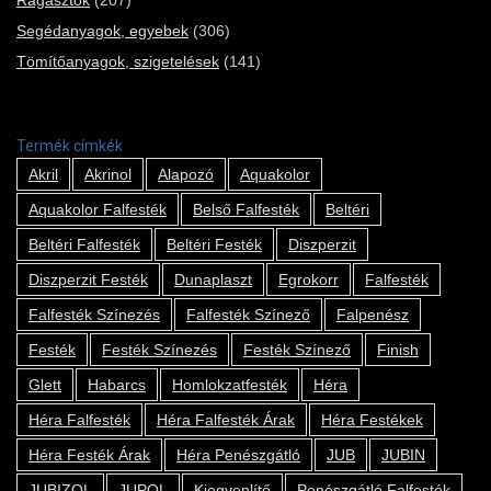
Segédanyagok, egyebek
(306)
Tömítőanyagok, szigetelések
(141)
Termék címkék
Akril
Akrinol
Alapozó
Aquakolor
Aquakolor Falfesték
Belső Falfesték
Beltéri
Beltéri Falfesték
Beltéri Festék
Diszperzit
Diszperzit Festék
Dunaplaszt
Egrokorr
Falfesték
Falfesték Színezés
Falfesték Színező
Falpenész
Festék
Festék Színezés
Festék Színező
Finish
Glett
Habarcs
Homlokzatfesték
Héra
Héra Falfesték
Héra Falfesték Árak
Héra Festékek
Héra Festék Árak
Héra Penészgátló
JUB
JUBIN
JUBIZOL
JUPOL
Kiegyenlítő
Penészgátló Falfesték