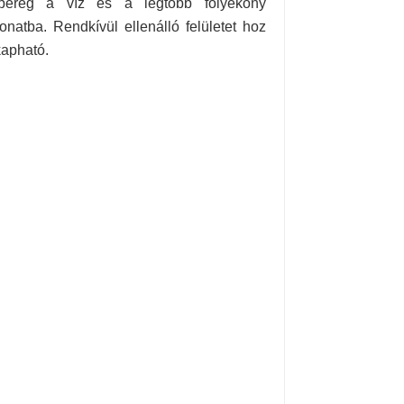
lepereg a víz és a legtöbb folyékony
atba. Rendkívül ellenálló felületet hoz
kapható.