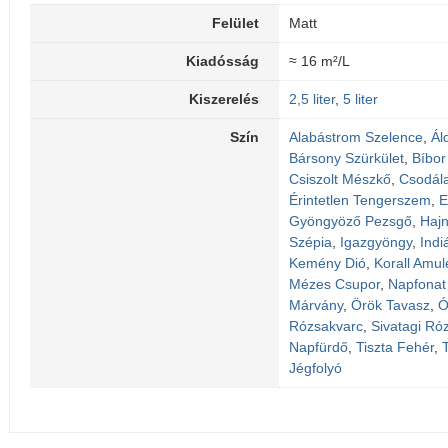
Felület
Matt
Kiadósság
≈ 16 m²/L
Kiszerelés
2,5 liter
,
5 liter
Szín
Alabástrom Szelence
,
Ál
Bársony Szürkület
,
Bíbor
Csiszolt Mészkő
,
Csodál
Érintetlen Tengerszem
,
E
Gyöngyöző Pezsgő
,
Haj
Szépia
,
Igazgyöngy
,
Indi
Kemény Dió
,
Korall Amul
Mézes Csupor
,
Napfonat
Márvány
,
Örök Tavasz
,
Ó
Rózsakvarc
,
Sivatagi Ró
Napfürdő
,
Tiszta Fehér
,
Jégfolyó