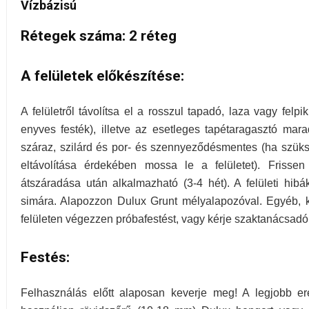
Vízbázisú
Rétegek száma: 2 réteg
A felületek előkészítése:
A felületről távolítsa el a rosszul tapadó, laza vagy felpik
enyves festék), illetve az esetleges tapétaragasztó maradv
száraz, szilárd és por- és szennyeződésmentes (ha szüks
eltávolítása érdekében mossa le a felületet). Frissen
átszáradása után alkalmazható (3-4 hét). A felületi hibáka
simára. Alapozzon Dulux Grunt mélyalapozóval. Egyéb,
felületen végezzen próbafestést, vagy kérje szaktanácsadó
Festés:
Felhasználás előtt alaposan keverje meg! A legjobb e