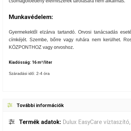
csomagolóedény élelmiszerek tárolására nem alkalmas.
Munkavédelem
:
Gyermekektől elzárva tartandó. Orvosi tanácsadás eset
címkéjét. Szembe, bőrre vagy ruhára nem kerülhet. Ro
KÖZPONTHOZ vagy orvoshoz.
Kiadósság: 16 m²/liter
Száradási idő: 2-4 óra
További információk
Termék adatok:
Dulux EasyCare víztaszító, 