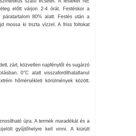
zintetikus szálú ecsetet. A festéket NE
éteg előtt várjon 2-4 órát. Festéskor a
 páratartalom 80% alatt. Festés után a
 mossa ki tiszta vízzel. A friss foltokat
ett, zárt, közvetlen napfénytől és sugárzó
lásban. 0°C alatt visszafordíthatatlanul
extrém hőmérsékleti körülmények között.
sznosítható újra. A termék maradékát és a
lölt gyűjtőhelyre kell vinni. A kiürült