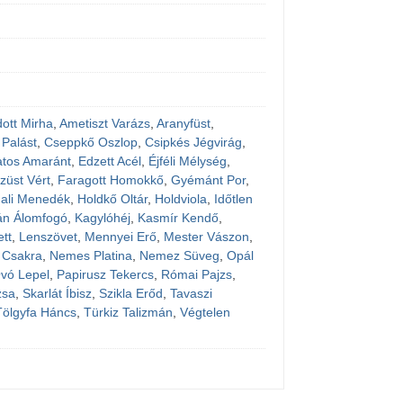
dott Mirha
,
Ametiszt Varázs
,
Aranyfüst
,
 Palást
,
Cseppkő Oszlop
,
Csipkés Jégvirág
,
atos Amaránt
,
Edzett Acél
,
Éjféli Mélység
,
züst Vért
,
Faragott Homokkő
,
Gyémánt Por
,
nali Menedék
,
Holdkő Oltár
,
Holdviola
,
Időtlen
án Álomfogó
,
Kagylóhéj
,
Kasmír Kendő
,
ett
,
Lenszövet
,
Mennyei Erő
,
Mester Vászon
,
 Csakra
,
Nemes Platina
,
Nemez Süveg
,
Opál
vó Lepel
,
Papirusz Tekercs
,
Római Pajzs
,
zsa
,
Skarlát Íbisz
,
Szikla Erőd
,
Tavaszi
Tölgyfa Háncs
,
Türkiz Talizmán
,
Végtelen