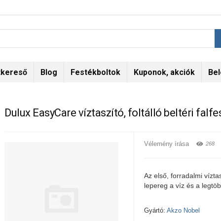
tkereső
Blog
Festékboltok
Kuponok, akciók
Bel
Dulux EasyCare víztaszító, foltálló beltéri falfe
Vélemény írása
268
Az első, forradalmi víztasz
lepereg a víz és a legt
Gyártó:
Akzo Nobel