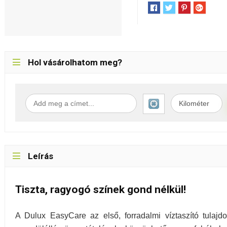
Hol vásárolhatom meg?
Leírás
Tiszta, ragyogó színek gond nélkül!
A Dulux EasyCare az első, forradalmi víztaszító tulajdons