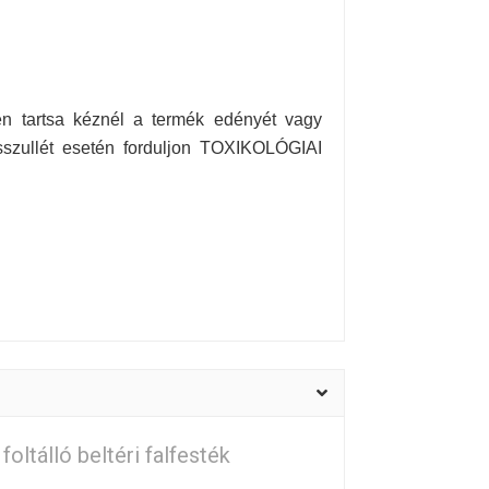
én tartsa kéznél a termék edényét vagy
sszullét esetén forduljon TOXIKOLÓGIAI
foltálló beltéri falfesték