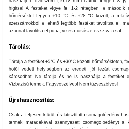
használjon rövidszőrű (10-18 mm) Dulux hengert vagy s
hígítsa! A festéket vigye fel 1-2 rétegben, a második r
hőmérséklet legyen +10 °C és +28 °C között, a relatív
szerszámokból a lehető legtöbb festéket távolítsa el, majd
azonnal távolítsa el puha, vizes-mosószeres szivaccsal.
Tárolás:
Tárolja a festéket +5°C és +30°C közötti hőmérsékleten, fed
hőtől védett helyiségben az eredeti, jól lezárt csomago
károsodhat. Ne tárolja és ne is használja a festéket 
Vízbázisú termék. Fagyveszélyes! Nem tűzveszélyes!
Újrahasznosítás:
Csak a teljesen kiürült és kitisztított csomagolóedény ha
termék maradékával szennyezett csomagolóedényt a kije