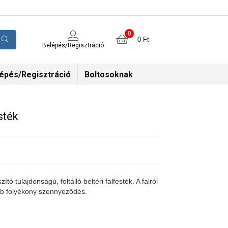
0
0
Ft
Belépés/Regisztráció
épés/Regisztráció
Boltosoknak
sték
ító tulajdonságú, foltálló beltéri falfesték. A falról
öbb folyékony szennyeződés.