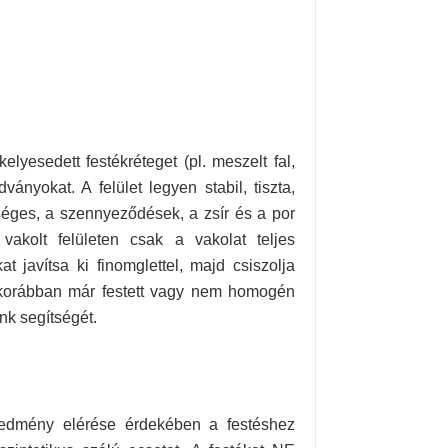
kelyesedett festékréteget (pl. meszelt fal,
ányokat. A felület legyen stabil, tiszta,
éges, a szennyeződések, a zsír és a por
 vakolt felületen csak a vakolat teljes
t javítsa ki finomglettel, majd csiszolja
 korábban már festett vagy nem homogén
nk segítségét.
redmény elérése érdekében a festéshez