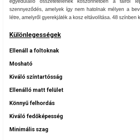
egyedülálló összetételének köszönhetően a falról 
szennyeződés, amelyek így nem hatolnak mélyen a bevon
létre, amelyről gyerekjáték a kosz eltávolítása. 48 színben 
Különlegességek
Ellenáll a foltoknak
Mosható
Kiváló színtartósság
Ellenálló matt felület
Könnyű felhordás
Kiváló fedőképesség
Minimális szag