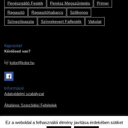
Penészgátló Festék
Penész Megszűntetés
Primer
Ragasztó
Ragasztóhabarcs
Szilikonos
Színezőpaszta
Színrekevert Falfesték
Vakolat
Kapcsolat
Kérdésed van?
Írj!
kolor@kolor.hu
Információ
Adatvédelmi szabályzat
Általános Szerződési Feltételek
Ez a weboldal a felhasználói élmény javítása érdekében sütiket