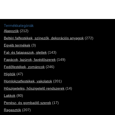
Termékkategóriák
Alapozók
(212)
Beltéri falfestékek, színezők, dekorációs anyagok
(272)
Egyéb termékek
(3)
Fal- és fatapaszok, glettek
(143)
Fapácok, lazúrok, favédőszerek
(149)
Fedőfestékek, zománcok
(246)
Hígítók
(47)
Homlokzatfestékek, vakolatok
(201)
Hőszigetelés, hőszigetelő rendszerek
(14)
Lakkok
(80)
Penész- és gombaölő szerek
(17)
Ragasztók
(207)