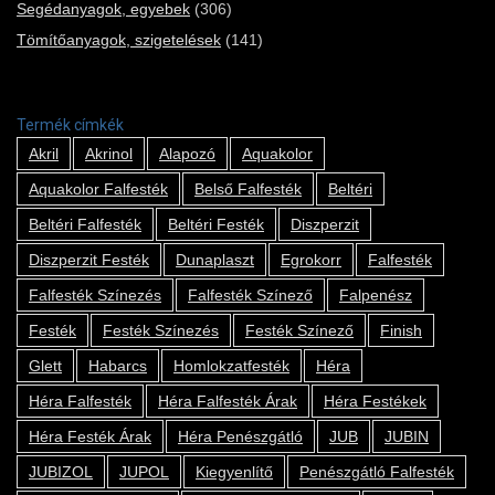
Segédanyagok, egyebek
(306)
Tömítőanyagok, szigetelések
(141)
Termék címkék
Akril
Akrinol
Alapozó
Aquakolor
Aquakolor Falfesték
Belső Falfesték
Beltéri
Beltéri Falfesték
Beltéri Festék
Diszperzit
Diszperzit Festék
Dunaplaszt
Egrokorr
Falfesték
Falfesték Színezés
Falfesték Színező
Falpenész
Festék
Festék Színezés
Festék Színező
Finish
Glett
Habarcs
Homlokzatfesték
Héra
Héra Falfesték
Héra Falfesték Árak
Héra Festékek
Héra Festék Árak
Héra Penészgátló
JUB
JUBIN
JUBIZOL
JUPOL
Kiegyenlítő
Penészgátló Falfesték