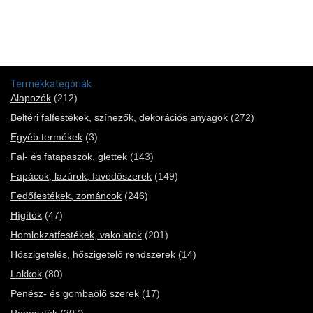
Termékkategóriák
Alapozók
(212)
Beltéri falfestékek, színezők, dekorációs anyagok
(272)
Egyéb termékek
(3)
Fal- és fatapaszok, glettek
(143)
Fapácok, lazúrok, favédőszerek
(149)
Fedőfestékek, zománcok
(246)
Hígítók
(47)
Homlokzatfestékek, vakolatok
(201)
Hőszigetelés, hőszigetelő rendszerek
(14)
Lakkok
(80)
Penész- és gombaölő szerek
(17)
Ragasztók
(207)