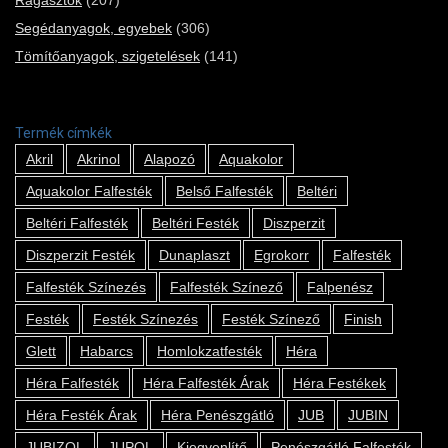
Segédanyagok, egyebek
(306)
Tömítőanyagok, szigetelések
(141)
Termék címkék
Akril
Akrinol
Alapozó
Aquakolor
Aquakolor Falfesték
Belső Falfesték
Beltéri
Beltéri Falfesték
Beltéri Festék
Diszperzit
Diszperzit Festék
Dunaplaszt
Egrokorr
Falfesték
Falfesték Színezés
Falfesték Színező
Falpenész
Festék
Festék Színezés
Festék Színező
Finish
Glett
Habarcs
Homlokzatfesték
Héra
Héra Falfesték
Héra Falfesték Árak
Héra Festékek
Héra Festék Árak
Héra Penészgátló
JUB
JUBIN
JUBIZOL
JUPOL
Kiegyenlítő
Penészgátló Falfesték