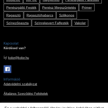
Penészgátló Festék
Penész Megszűntetés
Primer
Ragasztó
Ragasztóhabarcs
Szilikonos
Színezőpaszta
Színrekevert Falfesték
Vakolat
Kapcsolat
Kérdésed van?
Írj!
kolor@kolor.hu
Információ
Adatvédelmi szabályzat
Általános Szerződési Feltételek