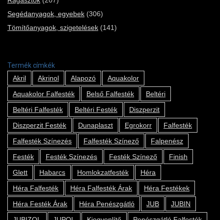
Segédanyagok, egyebek
(306)
Tömítőanyagok, szigetelések
(141)
Termék címkék
Akril
Akrinol
Alapozó
Aquakolor
Aquakolor Falfesték
Belső Falfesték
Beltéri
Beltéri Falfesték
Beltéri Festék
Diszperzit
Diszperzit Festék
Dunaplaszt
Egrokorr
Falfesték
Falfesték Színezés
Falfesték Színező
Falpenész
Festék
Festék Színezés
Festék Színező
Finish
Glett
Habarcs
Homlokzatfesték
Héra
Héra Falfesték
Héra Falfesték Árak
Héra Festékek
Héra Festék Árak
Héra Penészgátló
JUB
JUBIN
JUBIZOL
JUPOL
Kiegyenlítő
Penészgátló Falfesték