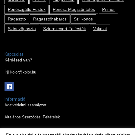
Penészgátló Festék
Penész Megszűntetés
Primer
Ragasztó
Ragasztóhabarcs
Szilikonos
Színezőpaszta
Színrekevert Falfesték
Vakolat
Kapcsolat
Kérdésed van?
Írj!
kolor@kolor.hu
Információ
Adatvédelmi szabályzat
Általános Szerződési Feltételek