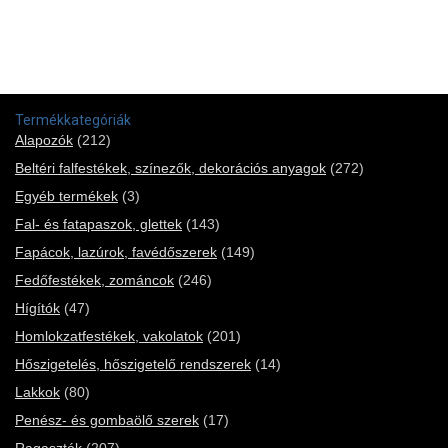
Termékkategóriák
Alapozók
(212)
Beltéri falfestékek, színezők, dekorációs anyagok
(272)
Egyéb termékek
(3)
Fal- és fatapaszok, glettek
(143)
Fapácok, lazúrok, favédőszerek
(149)
Fedőfestékek, zománcok
(246)
Hígítók
(47)
Homlokzatfestékek, vakolatok
(201)
Hőszigetelés, hőszigetelő rendszerek
(14)
Lakkok
(80)
Penész- és gombaölő szerek
(17)
Ragasztók
(207)