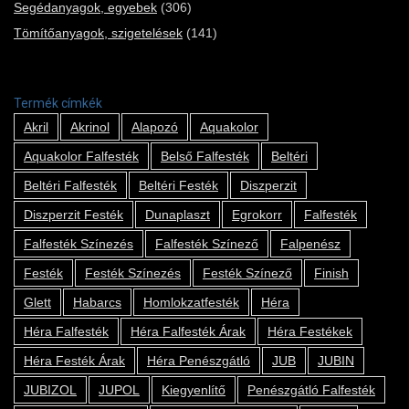
Segédanyagok, egyebek
(306)
Tömítőanyagok, szigetelések
(141)
Termék címkék
Akril
Akrinol
Alapozó
Aquakolor
Aquakolor Falfesték
Belső Falfesték
Beltéri
Beltéri Falfesték
Beltéri Festék
Diszperzit
Diszperzit Festék
Dunaplaszt
Egrokorr
Falfesték
Falfesték Színezés
Falfesték Színező
Falpenész
Festék
Festék Színezés
Festék Színező
Finish
Glett
Habarcs
Homlokzatfesték
Héra
Héra Falfesték
Héra Falfesték Árak
Héra Festékek
Héra Festék Árak
Héra Penészgátló
JUB
JUBIN
JUBIZOL
JUPOL
Kiegyenlítő
Penészgátló Falfesték