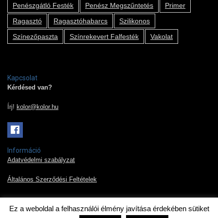
Penészgátló Festék
Penész Megszűntetés
Primer
Ragasztó
Ragasztóhabarcs
Szilikonos
Színezőpaszta
Színrekevert Falfesték
Vakolat
Kapcsolat
Kérdésed van?
Írj!
kolor@kolor.hu
Információ
Adatvédelmi szabályzat
Általános Szerződési Feltételek
Ez a weboldal a felhasználói élmény javítása érdekében sütiket