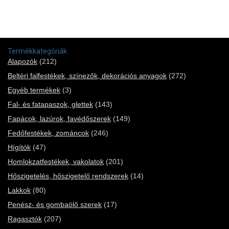
Termékkategóriák
Alapozók
(212)
Beltéri falfestékek, színezők, dekorációs anyagok
(272)
Egyéb termékek
(3)
Fal- és fatapaszok, glettek
(143)
Fapácok, lazúrok, favédőszerek
(149)
Fedőfestékek, zománcok
(246)
Hígítók
(47)
Homlokzatfestékek, vakolatok
(201)
Hőszigetelés, hőszigetelő rendszerek
(14)
Lakkok
(80)
Penész- és gombaölő szerek
(17)
Ragasztók
(207)