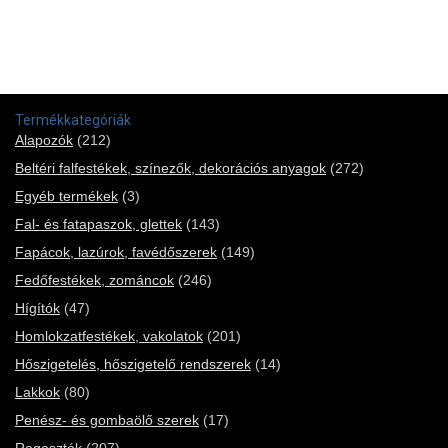
Termékkategóriák
Alapozók
(212)
Beltéri falfestékek, színezők, dekorációs anyagok
(272)
Egyéb termékek
(3)
Fal- és fatapaszok, glettek
(143)
Fapácok, lazúrok, favédőszerek
(149)
Fedőfestékek, zománcok
(246)
Hígítók
(47)
Homlokzatfestékek, vakolatok
(201)
Hőszigetelés, hőszigetelő rendszerek
(14)
Lakkok
(80)
Penész- és gombaölő szerek
(17)
Ragasztók
(207)