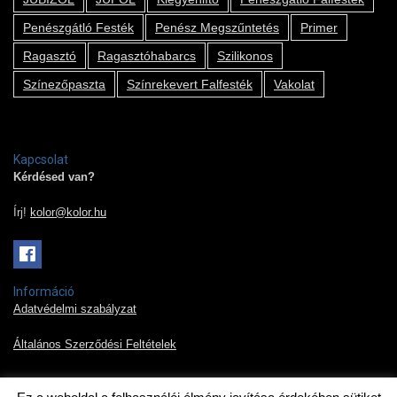
Penészgátló Festék
Penész Megszűntetés
Primer
Ragasztó
Ragasztóhabarcs
Szilikonos
Színezőpaszta
Színrekevert Falfesték
Vakolat
Kapcsolat
Kérdésed van?
Írj!
kolor@kolor.hu
Információ
Adatvédelmi szabályzat
Általános Szerződési Feltételek