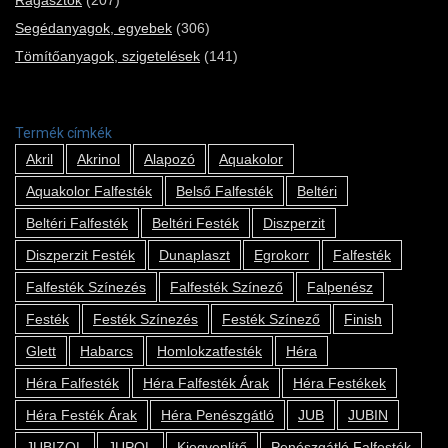
Segédanyagok, egyebek
(306)
Tömítőanyagok, szigetelések
(141)
Termék címkék
Akril
Akrinol
Alapozó
Aquakolor
Aquakolor Falfesték
Belső Falfesték
Beltéri
Beltéri Falfesték
Beltéri Festék
Diszperzit
Diszperzit Festék
Dunaplaszt
Egrokorr
Falfesték
Falfesték Színezés
Falfesték Színező
Falpenész
Festék
Festék Színezés
Festék Színező
Finish
Glett
Habarcs
Homlokzatfesték
Héra
Héra Falfesték
Héra Falfesték Árak
Héra Festékek
Héra Festék Árak
Héra Penészgátló
JUB
JUBIN
JUBIZOL
JUPOL
Kiegyenlítő
Penészgátló Falfesték