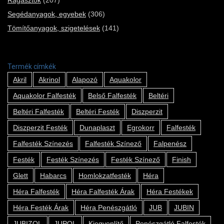
Segédanyagok, egyebek
(306)
Tömítőanyagok, szigetelések
(141)
Termék címkék
Akril
Akrinol
Alapozó
Aquakolor
Aquakolor Falfesték
Belső Falfesték
Beltéri
Beltéri Falfesték
Beltéri Festék
Diszperzit
Diszperzit Festék
Dunaplaszt
Egrokorr
Falfesték
Falfesték Színezés
Falfesték Színező
Falpenész
Festék
Festék Színezés
Festék Színező
Finish
Glett
Habarcs
Homlokzatfesték
Héra
Héra Falfesték
Héra Falfesték Árak
Héra Festékek
Héra Festék Árak
Héra Penészgátló
JUB
JUBIN
JUBIZOL
JUPOL
Kiegyenlítő
Penészgátló Falfesték