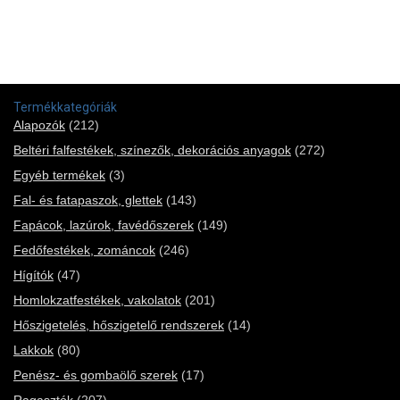
Termékkategóriák
Alapozók
(212)
Beltéri falfestékek, színezők, dekorációs anyagok
(272)
Egyéb termékek
(3)
Fal- és fatapaszok, glettek
(143)
Fapácok, lazúrok, favédőszerek
(149)
Fedőfestékek, zománcok
(246)
Hígítók
(47)
Homlokzatfestékek, vakolatok
(201)
Hőszigetelés, hőszigetelő rendszerek
(14)
Lakkok
(80)
Penész- és gombaölő szerek
(17)
Ragasztók
(207)