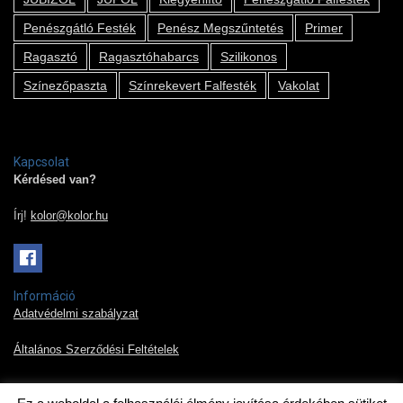
Penészgátló Festék
Penész Megszűntetés
Primer
Ragasztó
Ragasztóhabarcs
Szilikonos
Színezőpaszta
Színrekevert Falfesték
Vakolat
Kapcsolat
Kérdésed van?
Írj!
kolor@kolor.hu
Információ
Adatvédelmi szabályzat
Általános Szerződési Feltételek