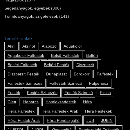
Segédanyagok, egyebek
(306)
Tömítőanyagok, szigetelések
(141)
Termék címkék
Akril
Akrinol
Alapozó
Aquakolor
Aquakolor Falfesték
Belső Falfesték
Beltéri
Beltéri Falfesték
Beltéri Festék
Diszperzit
Diszperzit Festék
Dunaplaszt
Egrokorr
Falfesték
Falfesték Színezés
Falfesték Színező
Falpenész
Festék
Festék Színezés
Festék Színező
Finish
Glett
Habarcs
Homlokzatfesték
Héra
Héra Falfesték
Héra Falfesték Árak
Héra Festékek
Héra Festék Árak
Héra Penészgátló
JUB
JUBIN
JUBIZOL
JUPOL
Kiegyenlítő
Penészgátló Falfesték