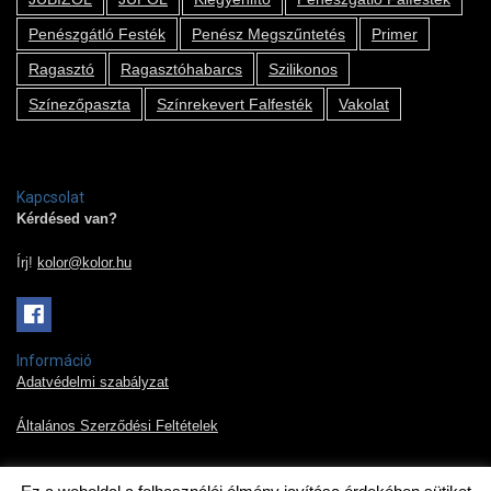
Penészgátló Festék
Penész Megszűntetés
Primer
Ragasztó
Ragasztóhabarcs
Szilikonos
Színezőpaszta
Színrekevert Falfesték
Vakolat
Kapcsolat
Kérdésed van?
Írj!
kolor@kolor.hu
Információ
Adatvédelmi szabályzat
Általános Szerződési Feltételek