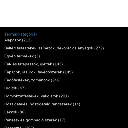
Termékkategóriák
Alapozók
(212)
Beltéri falfestékek, színezők, dekorációs anyagok
(272)
Egyéb termékek
(3)
Fal- és fatapaszok, glettek
(143)
Fapácok, lazúrok, favédőszerek
(149)
Fedőfestékek, zománcok
(246)
Hígítók
(47)
Homlokzatfestékek, vakolatok
(201)
Hőszigetelés, hőszigetelő rendszerek
(14)
Lakkok
(80)
Penész- és gombaölő szerek
(17)
Ragasztók
(207)