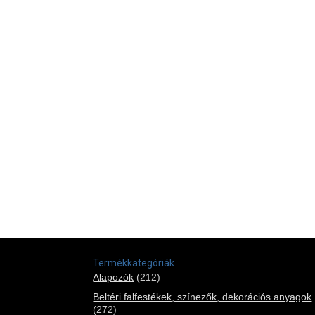
Termékkategóriák
Alapozók
(212)
Beltéri falfestékek, színezők, dekorációs anyagok
(272)