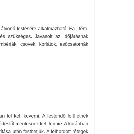
ek átvonó festésére alkalmazható. Fa-, fém-
ítés szükséges. Javasolt az időjárásnak
lambériák, csövek, korlátok, esőcsatornák
 fel kell keverni. A festendő felületnek
eződéstől mentesnek kell lennie. A korábban
vítása után festhetjük. A felhordott rétegek