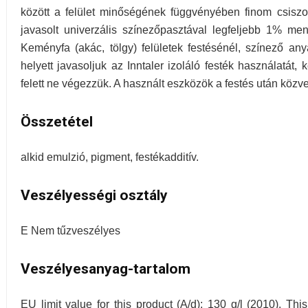
között a felület minőségének függvényében finom csiszolá
javasolt univerzális színezőpasztával legfeljebb 1% men
Keményfa (akác, tölgy) felületek festésénél, színező any
helyett javasoljuk az Inntaler izoláló festék használatát, 
felett ne végezzük. A használt eszközök a festés után közve
Összetétel
alkid emulzió, pigment, festékadditív.
Veszélyességi osztály
E Nem tűzveszélyes
Veszélyesanyag-tartalom
EU limit value for this product (A/d): 130 g/l (2010). T