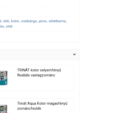
é
,
kék
,
krém
,
oxidsárga
,
piros
,
sötétbarna
,
rös
,
zöld
TRINÁT kolor selyemfényű
flexibilis vastagzománc
Trinát Aqua Kolor magasfényű
zománcfesték