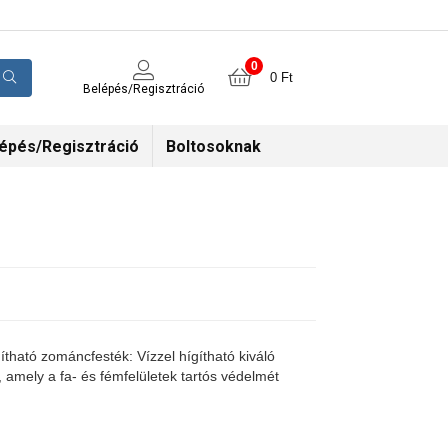
0
0
Ft
Belépés/Regisztráció
épés/Regisztráció
Boltosoknak
ítható zománcfesték: Vízzel hígítható kiváló
amely a fa- és fémfelületek tartós védelmét