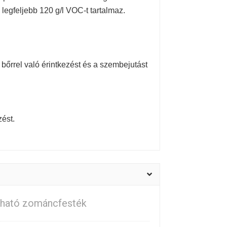
k legfeljebb 120 g/l VOC-t tartalmaz.
bőrrel való érintkezést és a szembejutást
zést.
ítható zománcfesték