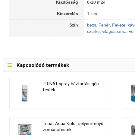
Kiadósság
8-10 m2/l
Kiszerelés
1 liter
Szín
bézs
,
Fehér
,
Fekete
,
káv
szürke
,
világosbarna
,
vö
Kapcsolódó termékek
TRINÁT spray háztartási gép
festék
Trinát Aqua Kolor selyemfényű
zománcfesték