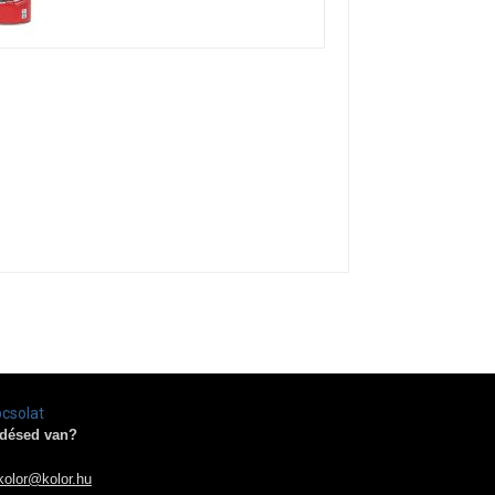
csolat
désed van?
kolor@kolor.hu