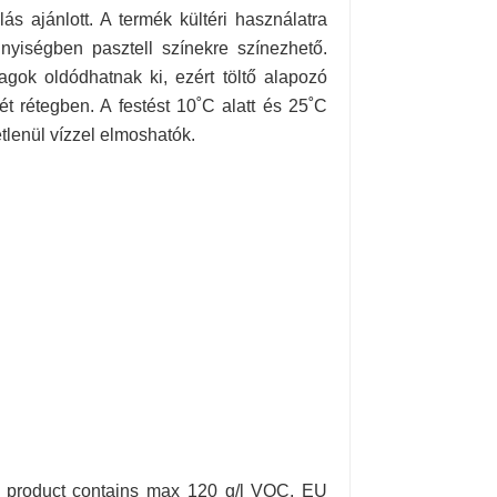
s ajánlott. A termék kültéri használatra
nyiségben pasztell színekre színezhető.
agok oldódhatnak ki, ezért töltő alapozó
két rétegben. A festést 10˚C alatt és 25˚C
tlenül vízzel elmoshatók.
his product contains max 120 g/l VOC. EU