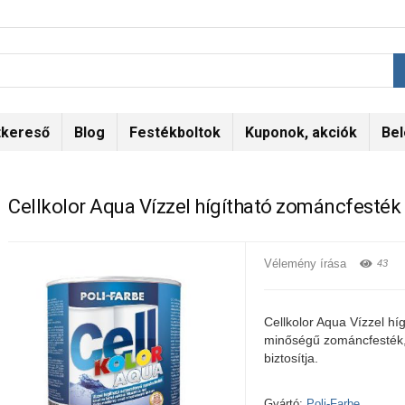
tkereső
Blog
Festékboltok
Kuponok, akciók
Bel
Cellkolor Aqua Vízzel hígítható zománcfesték
Vélemény írása
43
Cellkolor Aqua Vízzel híg
minőségű zománcfesték, 
biztosítja.
Gyártó:
Poli-Farbe