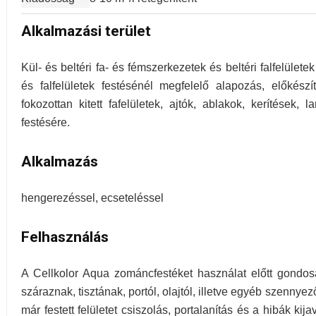
Alkalmazási terület
Kül- és beltéri fa- és fémszerkezetek és beltéri falfelület
és falfelületek festésénél megfelelő alapozás, előkész
fokozottan kitett fafelületek, ajtók, ablakok, kerítések, 
festésére.
Alkalmazás
hengerezéssel, ecseteléssel
Felhasználás
A Cellkolor Aqua zománcfestéket használat előtt gondosan
száraznak, tisztának, portól, olajtól, illetve egyéb szenny
már festett felületet csiszolás, portalanítás és a hibák kija