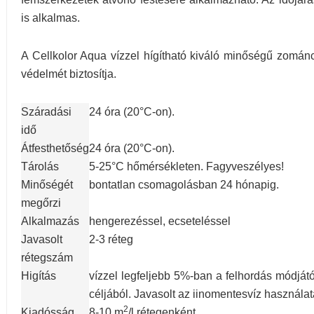
is alkalmas.
A Cellkolor Aqua vízzel hígítható kiváló minőségű zománcf
védelmét biztosítja.
Száradási
24 óra (20°C-on).
idő
Átfesthetőség
24 óra (20°C-on).
Tárolás
5-25°C hőmérsékleten. Fagyveszélyes!
Minőségét
bontatlan csomagolásban 24 hónapig.
megőrzi
Alkalmazás
hengerezéssel, ecseteléssel
Javasolt
2-3 réteg
rétegszám
Higítás
vízzel legfeljebb 5%-ban a felhordás módjátó
céljából. Javasolt az iinomentesvíz használat
2
Kiadósság
8-10 m
/l rétegenként