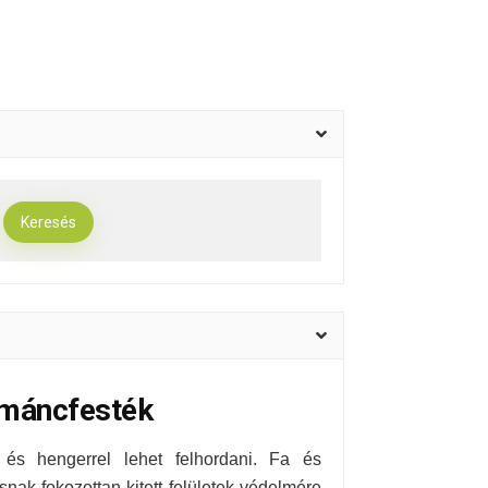
zománcfesték
 és hengerrel lehet felhordani. Fa és
nak fokozottan kitett felületek védelmére