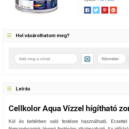
Hol vásárolhatom meg?
Leírás
Cellkolor Aqua Vízzel hígítható 
Kül és beltérben való festésre használható. Ecsettel
fémszerkezetek átvonó festésére alkalmazható. Az időjárás