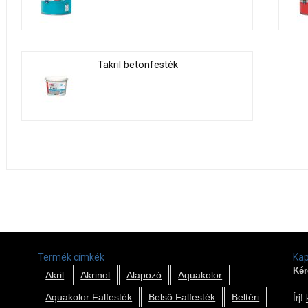
Takril betonfesték
Termék címkék
Kap
Kér
Akril
Akrinol
Alapozó
Aquakolor
Aquakolor Falfesték
Belső Falfesték
Beltéri
Írj!