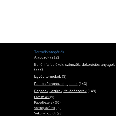
Termékkategóriák
Alapozók
(212)
Beltéri falfestékek, színezők, dekorációs anyagok
(272)
Egyéb termékek
(3)
Fal- és fatapaszok, glettek
(143)
Fapácok, lazúrok, favédőszerek
(149)
Fafestékek
(9)
Favédőszerek
(66)
Vastag lazúrok
(30)
Vékony lazúrok
(28)