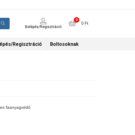
0
0
Ft
Belépés/Regisztráció
épés/Regisztráció
Boltosoknak
eres faanyagvédő