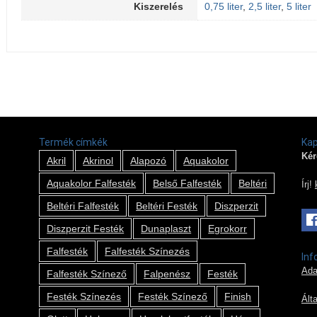
Kiszerelés
0,75 liter
,
2,5 liter
,
5 liter
Termék címkék
Kap
Kér
Akril
Akrinol
Alapozó
Aquakolor
Aquakolor Falfesték
Belső Falfesték
Beltéri
Írj!
Beltéri Falfesték
Beltéri Festék
Diszperzit
Diszperzit Festék
Dunaplaszt
Egrokorr
Falfesték
Falfesték Színezés
Inf
Ada
Falfesték Színező
Falpenész
Festék
Festék Színezés
Festék Színező
Finish
Ált