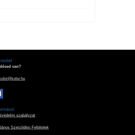
csolat
désed van?
kolor@kolor.hu
ormáció
tvédelmi szabályzat
alános Szerződési Feltételek