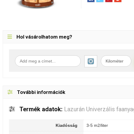
Hol vásárolhatom meg?
További információk
Termék adatok:
Lazurán Univerzális faany
Kiadósság
3-5 m2/liter