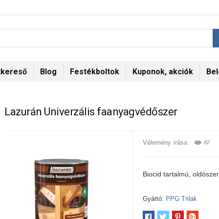
tkereső
Blog
Festékboltok
Kuponok, akciók
Bel
Lazurán Univerzális faanyagvédőszer
Vélemény írása
82
Biocid tartalmú, oldósz
Gyártó:
PPG Trilak