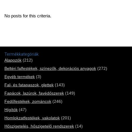
No posts for this criteria.
Termékkategóriák
Alapozók
(212)
Beltéri falfestékek, színezők, dekorációs anyagok
(272)
Egyéb termékek
(3)
Fal- és fatapaszok, glettek
(143)
Fapácok, lazúrok, favédőszerek
(149)
Fedőfestékek, zománcok
(246)
Hígítók
(47)
Homlokzatfestékek, vakolatok
(201)
Hőszigetelés, hőszigetelő rendszerek
(14)