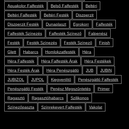
Aquakolor Falfesték
Belső Falfesték
Beltéri
Beltéri Falfesték
Beltéri Festék
Diszperzit
Diszperzit Festék
Dunaplaszt
Egrokorr
Falfesték
Falfesték Színezés
Falfesték Színező
Falpenész
Festék
Festék Színezés
Festék Színező
Finish
Glett
Habarcs
Homlokzatfesték
Héra
Héra Falfesték
Héra Falfesték Árak
Héra Festékek
Héra Festék Árak
Héra Penészgátló
JUB
JUBIN
JUBIZOL
JUPOL
Kiegyenlítő
Penészgátló Falfesték
Penészgátló Festék
Penész Megszűntetés
Primer
Ragasztó
Ragasztóhabarcs
Szilikonos
Színezőpaszta
Színrekevert Falfesték
Vakolat