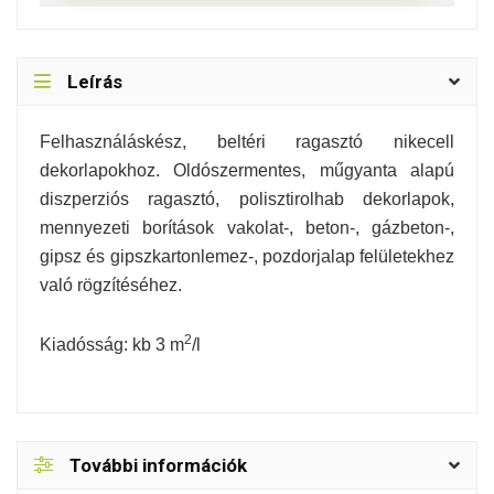
Leírás
Felhasználáskész, beltéri ragasztó nikecell
dekorlapokhoz. Oldószermentes, műgyanta alapú
diszperziós ragasztó, polisztirolhab dekorlapok,
mennyezeti borítások vakolat-, beton-, gázbeton-,
gipsz és gipszkartonlemez-, pozdorjalap felületekhez
való rögzítéséhez.
2
Kiadósság: kb 3 m
/l
További információk