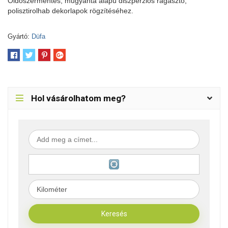
Oldószermentes, műgyanta alapú diszperziós ragasztó,
polisztirolhab dekorlapok rögzítéséhez.
Gyártó:
Düfa
Hol vásárolhatom meg?