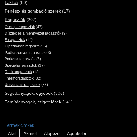
Lakkok
(80)
Penész- és gombaölő szerek
(17)
Ragasztók
(207)
Csemperagasztók
(47)
Díszléc és álmennyezet ragasztók
(9)
Faragasztók
(14)
Gipszkarton ragasztók
(5)
Padlószőnyeg ragasztók
(3)
Parketta ragasztók
(5)
Speciális ragasztók
(37)
Tapétaragasztók
(18)
Thermoragasztók
(32)
Univerzális ragasztók
(38)
Segédanyagok, egyebek
(306)
Tömítőanyagok, szigetelések
(141)
Termék címkék
Akril
Akrinol
Alapozó
Aquakolor