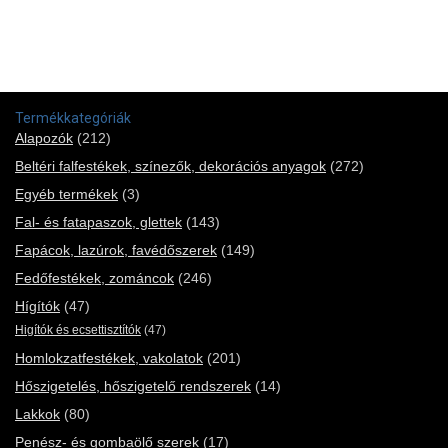
Termékkategóriák
Alapozók
(212)
Beltéri falfestékek, színezők, dekorációs anyagok
(272)
Egyéb termékek
(3)
Fal- és fatapaszok, glettek
(143)
Fapácok, lazúrok, favédőszerek
(149)
Fedőfestékek, zománcok
(246)
Hígítók
(47)
Higítók és ecsettisztítók
(47)
Homlokzatfestékek, vakolatok
(201)
Hőszigetelés, hőszigetelő rendszerek
(14)
Lakkok
(80)
Penész- és gombaölő szerek
(17)