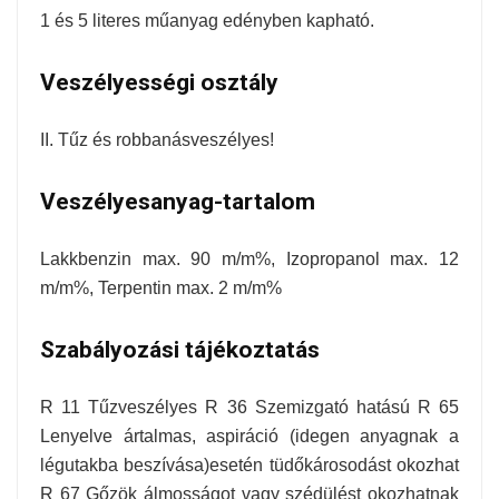
1 és 5 literes műanyag edényben kapható.
Veszélyességi osztály
II. Tűz és robbanásveszélyes!
Veszélyesanyag-tartalom
Lakkbenzin max. 90 m/m%, Izopropanol max. 12
m/m%, Terpentin max. 2 m/m%
Szabályozási tájékoztatás
R 11 Tűzveszélyes R 36 Szemizgató hatású R 65
Lenyelve ártalmas, aspiráció (idegen anyagnak a
légutakba beszívása)esetén tüdőkárosodást okozhat
R 67 Gőzök álmosságot vagy szédülést okozhatnak