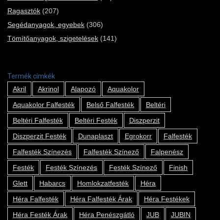
Ragasztók
(207)
Segédanyagok, egyebek
(306)
Tömítőanyagok, szigetelések
(141)
Termék címkék
Akril
Akrinol
Alapozó
Aquakolor
Aquakolor Falfesték
Belső Falfesték
Beltéri
Beltéri Falfesték
Beltéri Festék
Diszperzit
Diszperzit Festék
Dunaplaszt
Egrokorr
Falfesték
Falfesték Színezés
Falfesték Színező
Falpenész
Festék
Festék Színezés
Festék Színező
Finish
Glett
Habarcs
Homlokzatfesték
Héra
Héra Falfesték
Héra Falfesték Árak
Héra Festékek
Héra Festék Árak
Héra Penészgátló
JUB
JUBIN