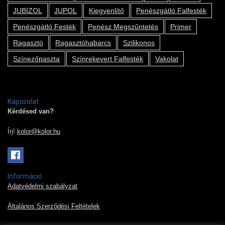
JUBIZOL
JUPOL
Kiegyenlítő
Penészgátló Falfesték
Penészgátló Festék
Penész Megszűntetés
Primer
Ragasztó
Ragasztóhabarcs
Szilikonos
Színezőpaszta
Színrekevert Falfesték
Vakolat
Kapcsolat
Kérdésed van?
Írj!
kolor@kolor.hu
Információ
Adatvédelmi szabályzat
Általános Szerződési Feltételek