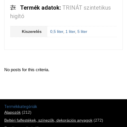
Termék adatok:
TRINÁT szintetikus
higító
Kiszerelés
0,5 liter
,
1 liter
,
5 liter
No posts for this criteria.
Termékkategóriák
Alapozók
(212)
Beltéri falfestékek, színezők, dekorációs anyagok
(272)