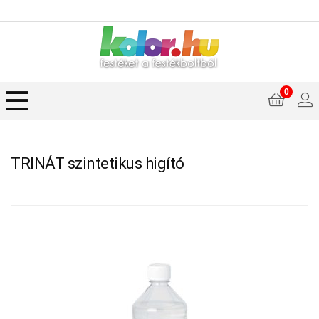
0
TRINÁT szintetikus higító