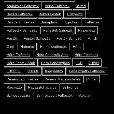
Aquakolor Falfesték
Belső Falfesték
Beltéri
Beltéri Falfesték
Beltéri Festék
Diszperzit
Diszperzit Festék
Dunaplaszt
Egrokorr
Falfesték
Falfesték Színezés
Falfesték Színező
Falpenész
Festék
Festék Színezés
Festék Színező
Finish
Glett
Habarcs
Homlokzatfesték
Héra
Héra Falfesték
Héra Falfesték Árak
Héra Festékek
Héra Festék Árak
Héra Penészgátló
JUB
JUBIN
JUBIZOL
JUPOL
Kiegyenlítő
Penészgátló Falfesték
Penészgátló Festék
Penész Megszűntetés
Primer
Ragasztó
Ragasztóhabarcs
Szilikonos
Színezőpaszta
Színrekevert Falfesték
Vakolat