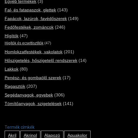
Egyéb termékek
(3)
Fal- és fatapaszok, glettek
(143)
Fapácok, lazúrok, favédőszerek
(149)
Fedőfestékek, zománcok
(246)
Hígítók
(47)
Higítók és ecsettisztítók
(47)
Homlokzatfestékek, vakolatok
(201)
Hőszigetelés, hőszigetelő rendszerek
(14)
Lakkok
(80)
Penész- és gombaölő szerek
(17)
Ragasztók
(207)
Segédanyagok, egyebek
(306)
Tömítőanyagok, szigetelések
(141)
Termék címkék
Akril
Akrinol
Alapozó
Aquakolor