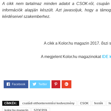
A cikk nem tartalmaz minden adatot a CSOK-ról, csupán t
információk alapján készült. Azt javasoljuk, hogy a támo
kérdéseivel szakemberhez.
A cikk a Kolor.hu magazin 2017. őszi
A megjelent Kolor.hu magazinokat
IDE k
CÍMKÉK:
családi otthonteremtési kedvezmény
CSOK
festék
f
kolor.hu magazin
SZOCPOL