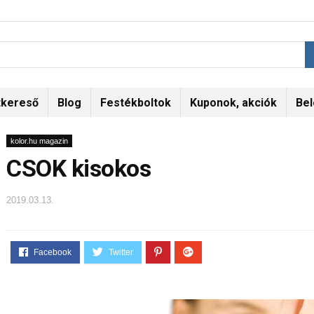
tkereső
Blog
Festékboltok
Kuponok, akciók
Bel
kolor.hu magazin
CSOK kisokos
2019.03.13.