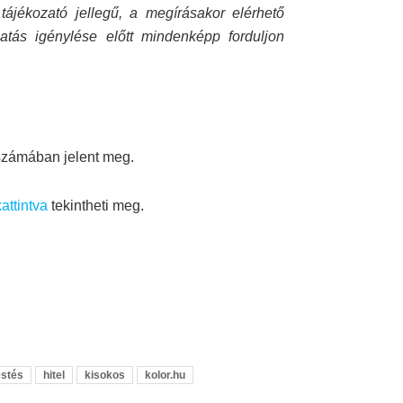
ájékozató jellegű, a megírásakor elérhető
gatás igénylése előtt mindenképp forduljon
 számában jelent meg.
attintva
tekintheti meg.
estés
hitel
kisokos
kolor.hu