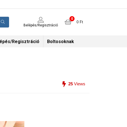
0
0
Ft
Belépés/Regisztráció
épés/Regisztráció
Boltosoknak
25
Views