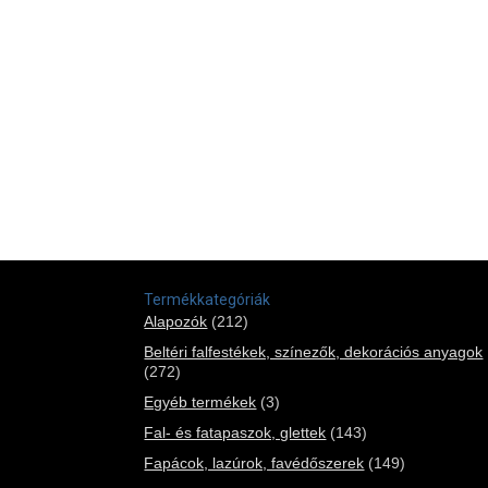
Termékkategóriák
Alapozók
(212)
Beltéri falfestékek, színezők, dekorációs anyagok
(272)
Egyéb termékek
(3)
Fal- és fatapaszok, glettek
(143)
Fapácok, lazúrok, favédőszerek
(149)