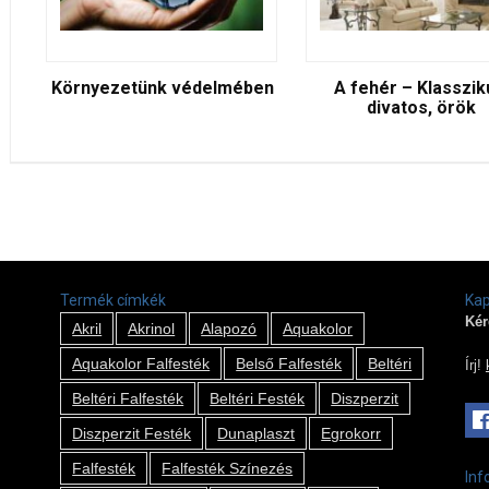
Környezetünk védelmében
A fehér – Klasszik
divatos, örök
Termék címkék
Kap
Kér
Akril
Akrinol
Alapozó
Aquakolor
Aquakolor Falfesték
Belső Falfesték
Beltéri
Írj!
Beltéri Falfesték
Beltéri Festék
Diszperzit
Diszperzit Festék
Dunaplaszt
Egrokorr
Falfesték
Falfesték Színezés
Inf