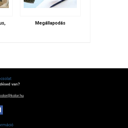
us,
Megállapodás
csolat
désed van?
kolor@kolor.hu
ormáció