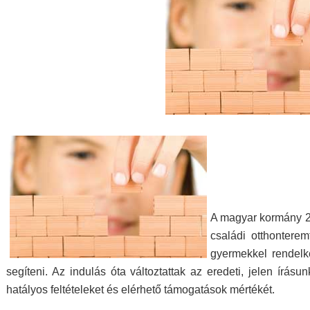
A magyar kormány 201
családi otthontere
gyermekkel rendelke
segíteni. Az indulás óta változtattak az eredeti, jelen írás
hatályos feltételeket és elérhető támogatások mértékét.