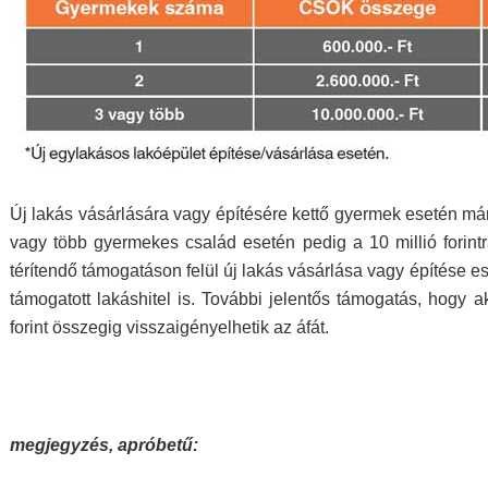
Új lakás vásárlására vagy építésére kettő gyermek esetén m
vagy több gyermekes család esetén pedig a 10 millió fori
térítendő támogatáson felül új lakás vásárlása vagy építése es
támogatott lakáshitel is. További jelentős támogatás, hogy ak
forint összegig visszaigényelhetik az áfát.
megjegyzés, apróbetű: