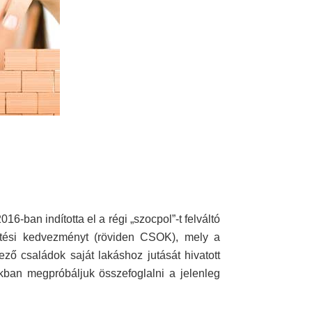
6-ban indította el a régi „szocpol”-t felváltó
mtési kedvezményt (röviden CSOK), mely a
ző családok saját lakáshoz jutását hivatott
unkban megpróbáljuk összefoglalni a jelenleg