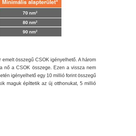
ár emelt összegű CSOK igényelhető. A három
ntra nő a CSOK összege. Ezen a vissza nem
etén igényelhető egy 10 millió forint összegű
ik maguk építtetik az új otthonukat, 5 millió