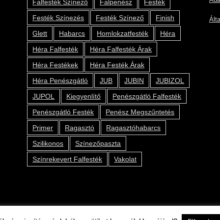
Ada
Falfesték Színező
Falpenész
Festék
Festék Színezés
Festék Színező
Finish
Ált
Glett
Habarcs
Homlokzatfesték
Héra
Héra Falfesték
Héra Falfesték Árak
Héra Festékek
Héra Festék Árak
Héra Penészgátló
JUB
JUBIN
JUBIZOL
JUPOL
Kiegyenlítő
Penészgátló Falfesték
Penészgátló Festék
Penész Megszűntetés
Primer
Ragasztó
Ragasztóhabarcs
Szilikonos
Színezőpaszta
Színrekevert Falfesték
Vakolat
2019 © Kolor Pont Kft.