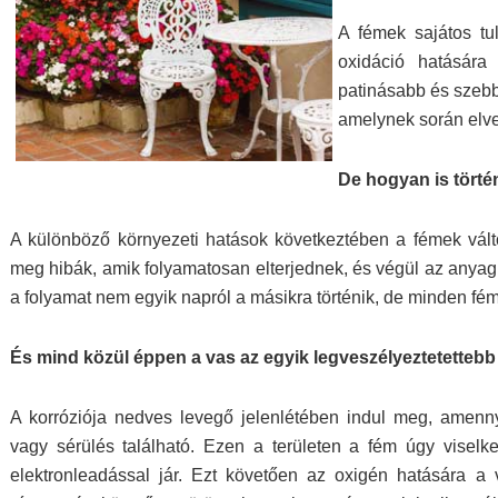
A fémek sajátos tu
oxidáció hatására
patinásabb és szebb 
amelynek során elve
De hogyan is törté
A különböző környezeti hatások következtében a fémek válto
meg hibák, amik folyamatosan elterjednek, és végül az anyag
a folyamat nem egyik napról a másikra történik, de minden fémr
És mind közül éppen a vas az egyik legveszélyeztetettebb
A korróziója nedves levegő jelenlétében indul meg, amenn
vagy sérülés található. Ezen a területen a fém úgy viselk
elektronleadással jár. Ezt követően az oxigén hatására a v