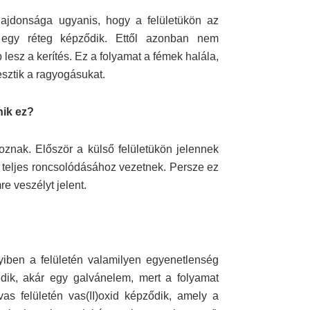
lajdonsága ugyanis, hogy a felületükön az
 egy réteg képződik. Ettől azonban nem
lesz a kerítés. Ez a folyamat a fémek halála,
sztik a ragyogásukat.
nik ez?
znak. Először a külső felületükön jelennek
 teljes roncsolódásához vezetnek. Persze ez
e veszélyt jelent.
yiben a felületén valamilyen egyenetlenség
edik, akár egy galvánelem, mert a folyamat
as felületén vas(II)oxid képződik, amely a