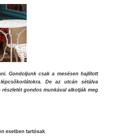
ani. Gondoljunk csak a mesésen hajlított
 lépcsőkorlátokra. De az utcán sétálva
s részletét gondos munkával alkotják meg
n esetben tartósak