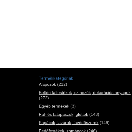
Termékkategóriák
Alapozók
(212)
Beltéri falfestékek, színezők, dekorációs anyagok
(272)
Egyéb termékek
(3)
Fal- és fatapaszok, glettek
(143)
Fapácok, lazúrok, favédőszerek
(149)
Fedőfestékek, zománcok
(246)