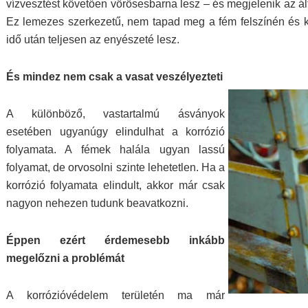
vízvesztést követően vörösesbarna lesz – és megjelenik az ál
Ez lemezes szerkezetű, nem tapad meg a fém felszínén és k
idő után teljesen az enyészeté lesz.
És mindez nem csak a vasat veszélyezteti
A különböző, vastartalmú ásványok
esetében ugyanúgy elindulhat a korrózió
folyamata. A fémek halála ugyan lassú
folyamat, de orvosolni szinte lehetetlen. Ha a
korrózió folyamata elindult, akkor már csak
nagyon nehezen tudunk beavatkozni.
Éppen ezért érdemesebb inkább
megelőzni a problémát
A korrózióvédelem területén ma már