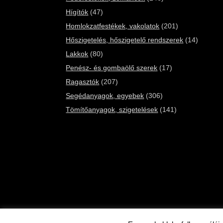
Hígítók
(47)
Homlokzatfestékek, vakolatok
(201)
Hőszigetelés, hőszigetelő rendszerek
(14)
Lakkok
(80)
Penész- és gombaölő szerek
(17)
Ragasztók
(207)
Segédanyagok, egyebek
(306)
Tömítőanyagok, szigetelések
(141)