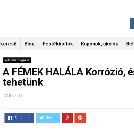
tkereső
Blog
Festékboltok
Kuponok, akciók
Bel
kolor.hu magazin
A FÉMEK HALÁLA Korrózió, és
tehetünk
2019.02.03.