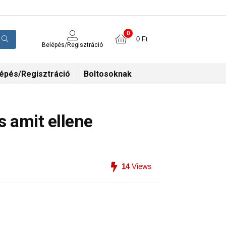
0
0
Ft
Belépés/Regisztráció
épés/Regisztráció
Boltosoknak
 amit ellene
14
Views