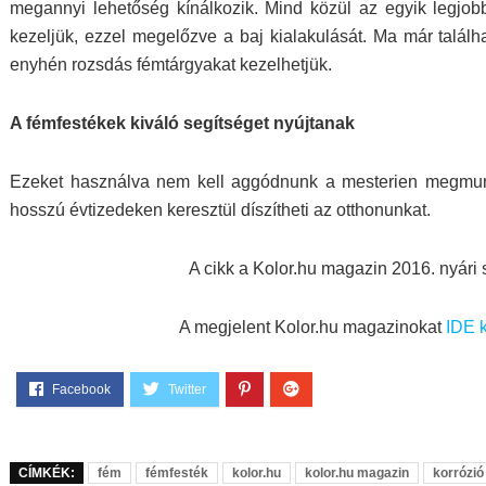
megannyi lehetőség kínálkozik. Mind közül az egyik legjo
kezeljük, ezzel megelőzve a baj kialakulását. Ma már talál
enyhén rozsdás fémtárgyakat kezelhetjük.
A fémfestékek kiváló segítséget nyújtanak
Ezeket használva nem kell aggódnunk a mesterien megmunká
hosszú évtizedeken keresztül díszítheti az otthonunkat.
A cikk a Kolor.hu magazin 2016. nyári
A megjelent Kolor.hu magazinokat
IDE k
CÍMKÉK:
fém
fémfesték
kolor.hu
kolor.hu magazin
korrózió