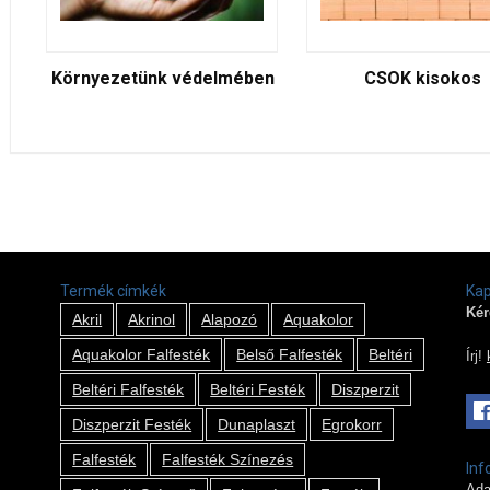
Környezetünk védelmében
CSOK kisokos
Termék címkék
Kap
Kér
Akril
Akrinol
Alapozó
Aquakolor
Aquakolor Falfesték
Belső Falfesték
Beltéri
Írj!
Beltéri Falfesték
Beltéri Festék
Diszperzit
Diszperzit Festék
Dunaplaszt
Egrokorr
Falfesték
Falfesték Színezés
Inf