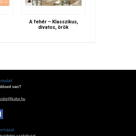
A fehér – Klasszikus,
divatos, örök
csolat
désed van?
kolor@kolor.hu
ormáció