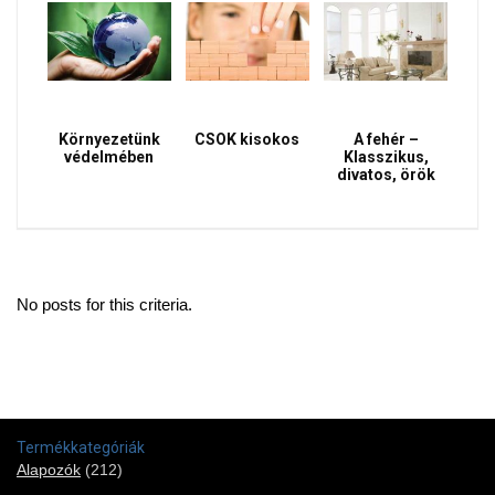
Környezetünk
CSOK kisokos
A fehér –
védelmében
Klasszikus,
divatos, örök
No posts for this criteria.
Termékkategóriák
Alapozók
(212)