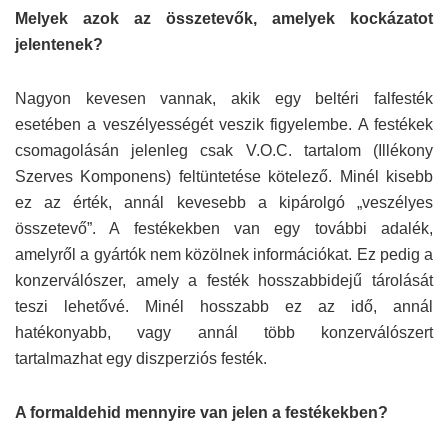
Melyek azok az összetevők, amelyek kockázatot
jelentenek?
Nagyon kevesen vannak, akik egy beltéri falfesték
esetében a veszélyességét veszik figyelembe. A festékek
csomagolásán jelenleg csak V.O.C. tartalom (Illékony
Szerves Komponens) feltüntetése kötelező. Minél kisebb
ez az érték, annál kevesebb a kipárolgó „veszélyes
összetevő”. A festékekben van egy további adalék,
amelyről a gyártók nem közölnek információkat. Ez pedig a
konzerválószer, amely a festék hosszabbidejű tárolását
teszi lehetővé. Minél hosszabb ez az idő, annál
hatékonyabb, vagy annál több konzerválószert
tartalmazhat egy diszperziós festék.
A formaldehid mennyire van jelen a festékekben?