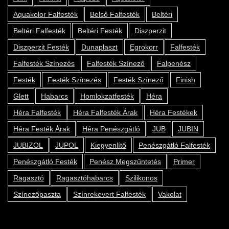
Aquakolor Falfesték
Belső Falfesték
Beltéri
Beltéri Falfesték
Beltéri Festék
Diszperzit
Diszperzit Festék
Dunaplaszt
Egrokorr
Falfesték
Falfesték Színezés
Falfesték Színező
Falpenész
Festék
Festék Színezés
Festék Színező
Finish
Glett
Habarcs
Homlokzatfesték
Héra
Héra Falfesték
Héra Falfesték Árak
Héra Festékek
Héra Festék Árak
Héra Penészgátló
JUB
JUBIN
JUBIZOL
JUPOL
Kiegyenlítő
Penészgátló Falfesték
Penészgátló Festék
Penész Megszűntetés
Primer
Ragasztó
Ragasztóhabarcs
Szilikonos
Színezőpaszta
Színrekevert Falfesték
Vakolat