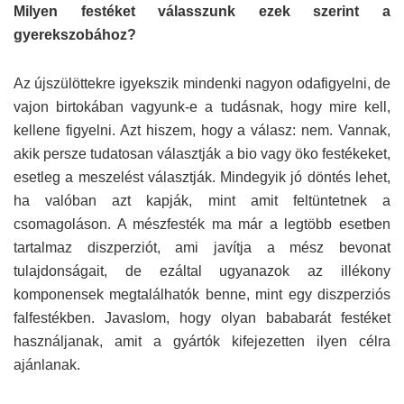
Milyen festéket válasszunk ezek szerint a
gyerekszobához?
Az újszülöttekre igyekszik mindenki nagyon odafigyelni, de
vajon birtokában vagyunk-e a tudásnak, hogy mire kell,
kellene figyelni. Azt hiszem, hogy a válasz: nem. Vannak,
akik persze tudatosan választják a bio vagy öko festékeket,
esetleg a meszelést választják. Mindegyik jó döntés lehet,
ha valóban azt kapják, mint amit feltüntetnek a
csomagoláson. A mészfesték ma már a legtöbb esetben
tartalmaz diszperziót, ami javítja a mész bevonat
tulajdonságait, de ezáltal ugyanazok az illékony
komponensek megtalálhatók benne, mint egy diszperziós
falfestékben. Javaslom, hogy olyan bababarát festéket
használjanak, amit a gyártók kifejezetten ilyen célra
ajánlanak.