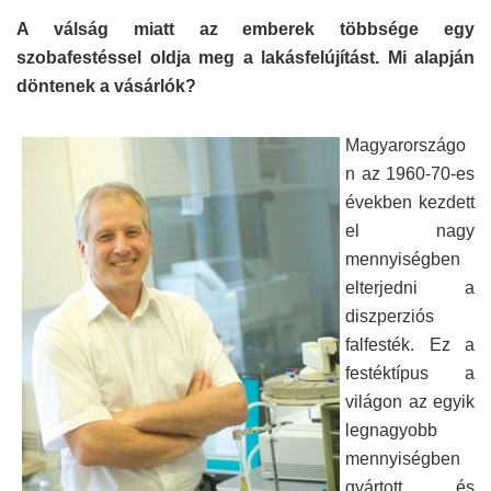
A válság miatt az emberek többsége egy
szobafestéssel oldja meg a lakásfelújítást. Mi alapján
döntenek a vásárlók?
Magyarországo
n az 1960-70-es
években kezdett
el nagy
mennyiségben
elterjedni a
diszperziós
falfesték. Ez a
festéktípus a
világon az egyik
legnagyobb
mennyiségben
gyártott és