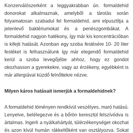
Konzerválószerként a leggyakrabban ún. formaldehid
donorokat alkalmaznak, amelyből a tárolás során
folyamatosan szabadul fel formaldehid, ami elpusztítja a
jelenlevő baktériumokat és a penészgombákat. A
formaldehid nagyon hatékony, így már kis koncentrációban
is kifejti hatását. Azonban egy szoba festésére 10- 20 liter
festéket is felhasználunk így már elegendő formaldehid
kerül a szoba levegőjébe ahhoz, hogy ez gondot
okozhasson a gyerekekre, vagy az érzékeny, egyébként is
már allergiával küzdő felnőttekre nézve.
Milyen káros hatásait ismerjük a formaldehidnek?
A formaldehid töményen rendkívül veszélyes, maró hatású.
Lenyelve, belélegezve és a bőrön keresztül felszívódva is
ártalmas. Ingerli a nyálkahártyát, túlérzékenységet okozhat
és azon kívül humán rákkeltőként van osztályozva. Sokat