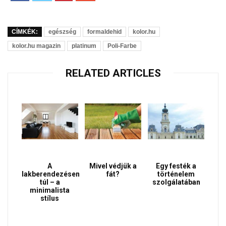
CÍMKÉK:
egészség
formaldehid
kolor.hu
kolor.hu magazin
platinum
Poli-Farbe
RELATED ARTICLES
A
Mivel védjük a
Egy festék a
lakberendezésen
fát?
történelem
túl – a
szolgálatában
minimalista
stílus