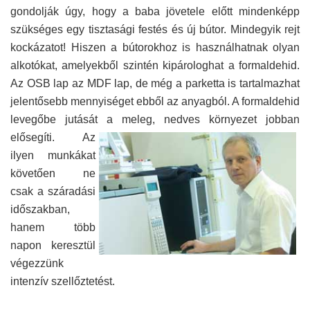
gondolják úgy, hogy a baba jövetele előtt mindenképp
szükséges egy tisztasági festés és új bútor. Mindegyik rejt
kockázatot! Hiszen a bútorokhoz is használhatnak olyan
alkotókat, amelyekből szintén kipárologhat a formaldehid.
Az OSB lap az MDF lap, de még a parketta is tartalmazhat
jelentősebb mennyiséget ebből az anyagból. A formaldehid
levegőbe jutását a meleg, nedves környezet jobban
elősegíti. Az
ilyen munkákat
követően ne
csak a száradási
időszakban,
hanem több
napon keresztül
végezzünk
intenzív szellőztetést.