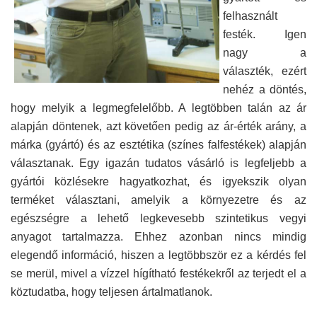
felhasznált
festék. Igen
nagy a
választék, ezért
nehéz a döntés,
hogy melyik a legmegfelelőbb. A legtöbben talán az ár
alapján döntenek, azt követően pedig az ár-érték arány, a
márka (gyártó) és az esztétika (színes falfestékek) alapján
választanak. Egy igazán tudatos vásárló is legfeljebb a
gyártói közlésekre hagyatkozhat, és igyekszik olyan
terméket választani, amelyik a környezetre és az
egészségre a lehető legkevesebb szintetikus vegyi
anyagot tartalmazza. Ehhez azonban nincs mindig
elegendő információ, hiszen a legtöbbször ez a kérdés fel
se merül, mivel a vízzel hígítható festékekről az terjedt el a
köztudatba, hogy teljesen ártalmatlanok.