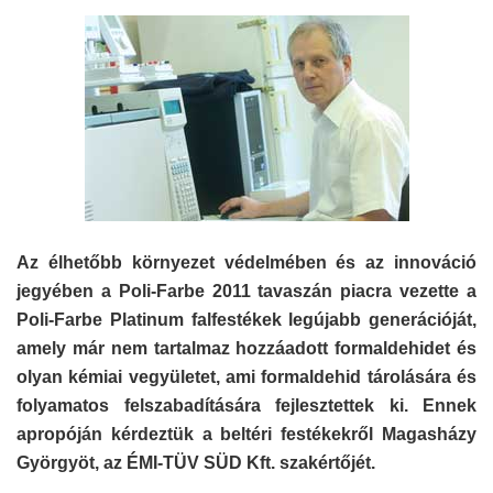
Az élhetőbb környezet védelmében és az innováció
jegyében a Poli-Farbe 2011 tavaszán piacra vezette a
Poli-Farbe Platinum falfestékek legújabb generációját,
amely már nem tartalmaz hozzáadott formaldehidet és
olyan kémiai vegyületet, ami formaldehid tárolására és
folyamatos felszabadítására fejlesztettek ki. Ennek
apropóján kérdeztük a beltéri festékekről Magasházy
Györgyöt, az ÉMI-TÜV SÜD Kft. szakértőjét.