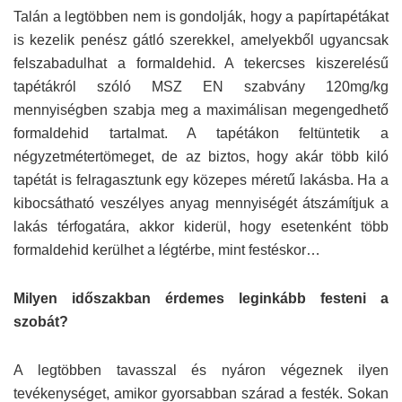
Talán a legtöbben nem is gondolják, hogy a papírtapétákat
is kezelik penész gátló szerekkel, amelyekből ugyancsak
felszabadulhat a formaldehid. A tekercses kiszerelésű
tapétákról szóló MSZ EN szabvány 120mg/kg
mennyiségben szabja meg a maximálisan megengedhető
formaldehid tartalmat. A tapétákon feltüntetik a
négyzetmétertömeget, de az biztos, hogy akár több kiló
tapétát is felragasztunk egy közepes méretű lakásba. Ha a
kibocsátható veszélyes anyag mennyiségét átszámítjuk a
lakás térfogatára, akkor kiderül, hogy esetenként több
formaldehid kerülhet a légtérbe, mint festéskor…
Milyen időszakban érdemes leginkább festeni a
szobát?
A legtöbben tavasszal és nyáron végeznek ilyen
tevékenységet, amikor gyorsabban szárad a festék. Sokan