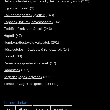
Beltéri falfestékek, színezők, dekorációs anyagok
(272)
Egyéb termékek
(3)
Fal- és fatapaszok, glettek
(143)
Fapácok, lazúrok, favédőszerek
(149)
Fedőfestékek, zománcok
(246)
Hígítók
(47)
Homlokzatfestékek, vakolatok
(201)
Hőszigetelés, hőszigetelő rendszerek
(14)
Lakkok
(80)
Penész- és gombaölő szerek
(17)
Ragasztók
(207)
Segédanyagok, egyebek
(306)
Tömítőanyagok, szigetelések
(141)
Termék címkék
Akril
Akrinol
Alapozó
Aquakolor