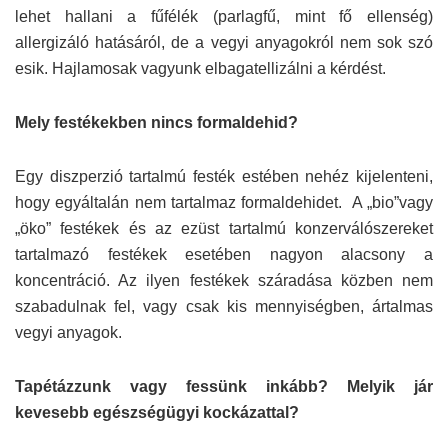
lehet hallani a fűfélék (parlagfű, mint fő ellenség)
allergizáló hatásáról, de a vegyi anyagokról nem sok szó
esik. Hajlamosak vagyunk elbagatellizálni a kérdést.
Mely festékekben nincs formaldehid?
Egy diszperzió tartalmú festék estében nehéz kijelenteni,
hogy egyáltalán nem tartalmaz formaldehidet. A „bio”vagy
„öko” festékek és az ezüst tartalmú konzerválószereket
tartalmazó festékek esetében nagyon alacsony a
koncentráció. Az ilyen festékek száradása közben nem
szabadulnak fel, vagy csak kis mennyiségben, ártalmas
vegyi anyagok.
Tapétázzunk vagy fessünk inkább? Melyik jár
kevesebb egészségügyi kockázattal?