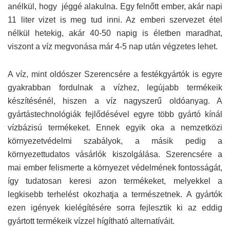
anélkül, hogy jéggé alakulna. Egy felnőtt ember, akár napi
11 liter vizet is meg tud inni. Az emberi szervezet étel
nélkül hetekig, akár 40-50 napig is életben maradhat,
viszont a víz megvonása már 4-5 nap után végzetes lehet.
A víz, mint oldószer Szerencsére a festékgyártók is egyre
gyakrabban fordulnak a vízhez, legújabb termékeik
készítésénél, hiszen a víz nagyszerű oldóanyag. A
gyártástechnológiák fejlődésével egyre több gyártó kínál
vízbázisú termékeket. Ennek egyik oka a nemzetközi
környezetvédelmi szabályok, a másik pedig a
környezettudatos vásárlók kiszolgálása. Szerencsére a
mai ember felismerte a környezet védelmének fontosságát,
így tudatosan keresi azon termékeket, melyekkel a
legkisebb terhelést okozhatja a természetnek. A gyártók
ezen igények kielégítésére sorra fejlesztik ki az eddig
gyártott termékeik vízzel hígítható alternatíváit.