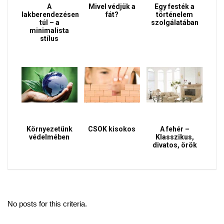
A
Mivel védjük a
Egy festék a
lakberendezésen
fát?
történelem
túl – a
szolgálatában
minimalista
stílus
Környezetünk
CSOK kisokos
A fehér –
védelmében
Klasszikus,
divatos, örök
No posts for this criteria.