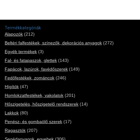
Termékkategóriák
Alapozók
(212)
Beltéri falfestékek, színezők, dekorációs anyagok
(272)
Egyéb termékek
(3)
Fal- és fatapaszok, glettek
(143)
Fapácok, lazúrok, favédőszerek
(149)
Fedőfestékek, zománcok
(246)
Hígítók
(47)
Homlokzatfestékek, vakolatok
(201)
Hőszigetelés, hőszigetelő rendszerek
(14)
Lakkok
(80)
Penész- és gombaölő szerek
(17)
Ragasztók
(207)
Segédanyagok, egyebek
(306)