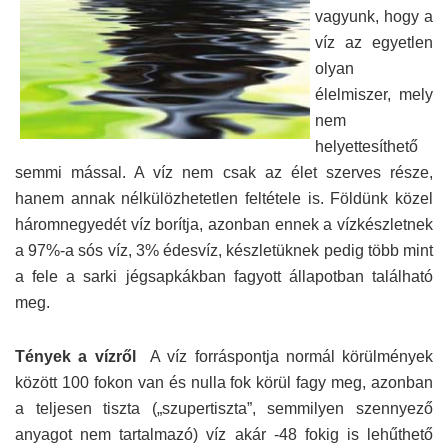
vagyunk, hogy a
víz az egyetlen
olyan
élelmiszer, mely
nem
helyettesíthető
semmi mással. A víz nem csak az élet szerves része,
hanem annak nélkülözhetetlen feltétele is. Földünk közel
háromnegyedét víz borítja, azonban ennek a vízkészletnek
a 97%-a sós víz, 3% édesvíz, készletüknek pedig több mint
a fele a sarki jégsapkákban fagyott állapotban található
meg.
Tények a vízről
A víz forráspontja normál körülmények
között 100 fokon van és nulla fok körül fagy meg, azonban
a teljesen tiszta („szupertiszta”, semmilyen szennyező
anyagot nem tartalmazó) víz akár -48 fokig is lehűthető