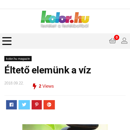
0
kolor.hu magazin
Éltető elemünk a víz
2018.09.22.
2
Views