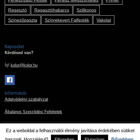
Penészgátló Festék
Penész Megszűntetés
Primer
Ragasztó
Ragasztóhabarcs
Szilikonos
Színezőpaszta
Színrekevert Falfesték
Vakolat
Kapcsolat
Kérdésed van?
Írj!
kolor@kolor.hu
Információ
Adatvédelmi szabályzat
Általános Szerződési Feltételek
Ez a weboldal a felhasználói élmény javítása érdekében sütiket
2019 © Kolor Pont Kft.
használ. Hozzájárul?
Bővebben
Elfogadom
Elutasítom