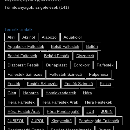
Tömítőanyagok, szigetelések
(141)
Termék címkék
Akril
Akrinol
Alapozó
Aquakolor
Aquakolor Falfesték
Belső Falfesték
Beltéri
Beltéri Falfesték
Beltéri Festék
Diszperzit
Diszperzit Festék
Dunaplaszt
Egrokorr
Falfesték
Falfesték Színezés
Falfesték Színező
Falpenész
Festék
Festék Színezés
Festék Színező
Finish
Glett
Habarcs
Homlokzatfesték
Héra
Héra Falfesték
Héra Falfesték Árak
Héra Festékek
Héra Festék Árak
Héra Penészgátló
JUB
JUBIN
JUBIZOL
JUPOL
Kiegyenlítő
Penészgátló Falfesték