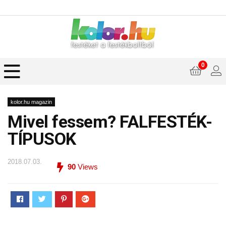
0
kolor.hu magazin
Mivel fessem? FALFESTÉK-
TÍPUSOK
2018.07.03.
90
Views