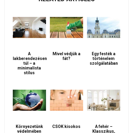
A
Mivel védjük a
Egy festék a
lakberendezésen
fát?
történelem
túl – a
szolgálatában
minimalista
stílus
Környezetünk
CSOK kisokos
A fehér –
védelmében
Klasszikus,