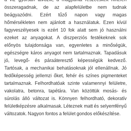
összeragadnak, de az alapfelületbe nem tudnak
beágyazódni. Ezért tűző napon vagy magas
hőmérsékleten nem ajánlott a használatuk. Ezen kívül
fagyveszélyesek is ezért 10 fok alatt sem jó használni
ezeket az anyagokat. A diszperziós festékeknek sok
előnyös tulajdonsága van, egyenletes a minőségük,
egészségre káros anyagot nem tartalmaznak. Tapadásuk
jó, levegő- és páraáteresztő képességük kedvező.
Tartósak, a mechanikai behatásoknak jól ellenállnak. Jó
fedőképesség jellemzi őket, fehér és színes pigmenteket
tartalmaznak. Felhordhatóak szinte valamennyi felületre,
vakolatra, betonra, tapétára. Van közöttük mosás- és
súrolás álló változat is. Könnyen felhordható, dekoratív
felületképzésre alkalmasak. Léteznek matt és selyemfényű
változatok. Nagyon fontos a felület gondos előkészítése.