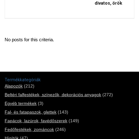
divatos, örök
No posts for this criteria.
Termékkategóriák
Alapozók
(212)
Beltéri falfestékek, színezők, dekorációs anyagok
(272)
Egyéb termékek
(3)
Fal- és fatapaszok, glettek
(143)
Fapácok, lazúrok, favédőszerek
(149)
Fedőfestékek, zománcok
(246)
Hígítók
(47)