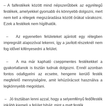
– A falfestékek között mind népszerűbbek az egyrétegű
festékek, amelyekkel gyorsabb és könnyebb dolgozni, mert
nem kell a rétegek megszáradása között órákat várakozni.
Ezek a festékek nem hígíthatók.
– Az egyenetlen felületeket ajánlott egy rétegben
impregnált alapozóval lekenni, így a javított részeknél nem
fog idővel kifényesedni a felület.
– A ma már kapható cseppmentes festékekkel a
gyakorlatlanok is tisztán tudnak dolgozni. Ennél azonban
fontos odafigyelni az ecsetre, hengerre kerülő festék
megfelelő mennyiségére, amit lehúzórácsot használva a
legkönnyebb megoldani.
– Jó tisztában lenni azzal, hogy a selyemfényű fedőfesték
inkább kiemeli a felület hibáit, mint a matt festék.