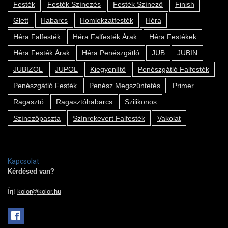
Festék
Festék Színezés
Festék Színező
Finish
Glett
Habarcs
Homlokzatfesték
Héra
Héra Falfesték
Héra Falfesték Árak
Héra Festékek
Héra Festék Árak
Héra Penészgátló
JUB
JUBIN
JUBIZOL
JUPOL
Kiegyenlítő
Penészgátló Falfesték
Penészgátló Festék
Penész Megszűntetés
Primer
Ragasztó
Ragasztóhabarcs
Szilikonos
Színezőpaszta
Színrekevert Falfesték
Vakolat
Kapcsolat
Kérdésed van?
Írj!
kolor@kolor.hu