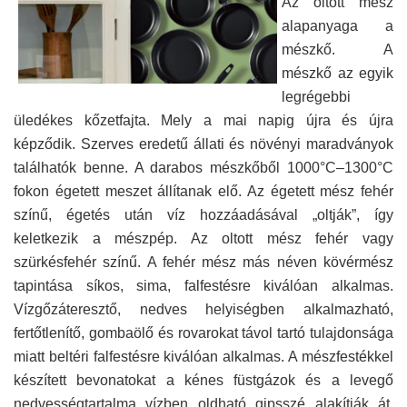
Az oltott mész
alapanyaga a
mészkő. A
mészkő az egyik
legrégebbi
üledékes kőzetfajta. Mely a mai napig újra és újra
képződik. Szerves eredetű állati és növényi maradványok
találhatók benne. A darabos mészkőből 1000°C–1300°C
fokon égetett meszet állítanak elő. Az égetett mész fehér
színű, égetés után víz hozzáadásával „oltják”, így
keletkezik a mészpép. Az oltott mész fehér vagy
szürkésfehér színű. A fehér mész más néven kövérmész
tapintása síkos, sima, falfestésre kiválóan alkalmas.
Vízgőzáteresztő, nedves helyiségben alkalmazható,
fertőtlenítő, gombaölő és rovarokat távol tartó tulajdonsága
miatt beltéri falfestésre kiválóan alkalmas. A mészfestékkel
készített bevonatokat a kénes füstgázok és a levegő
nedvességtartalma vízben oldható gipsszé alakítják át,