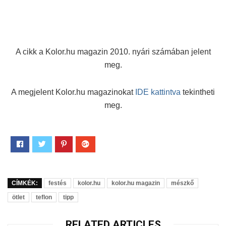
A cikk a Kolor.hu magazin 2010. nyári számában jelent
meg.
A megjelent Kolor.hu magazinokat
IDE kattintva
tekintheti
meg.
CÍMKÉK:
festés
kolor.hu
kolor.hu magazin
mészkő
ötlet
teflon
tipp
RELATED ARTICLES