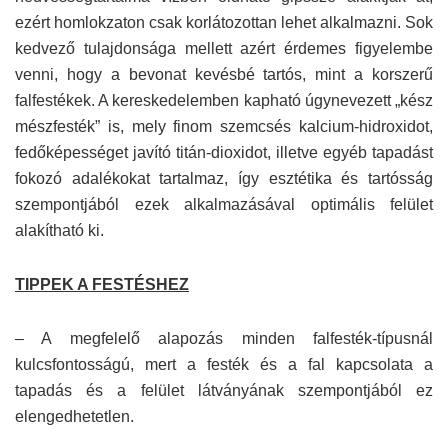
ezért homlokzaton csak korlátozottan lehet alkalmazni. Sok
kedvező tulajdonsága mellett azért érdemes figyelembe
venni, hogy a bevonat kevésbé tartós, mint a korszerű
falfestékek. A kereskedelemben kapható úgynevezett „kész
mészfesték” is, mely finom szemcsés kalcium-hidroxidot,
fedőképességet javító titán-dioxidot, illetve egyéb tapadást
fokozó adalékokat tartalmaz, így esztétika és tartósság
szempontjából ezek alkalmazásával optimális felület
alakítható ki.
TIPPEK A FESTÉSHEZ
– A megfelelő alapozás minden falfesték-típusnál
kulcsfontosságú, mert a festék és a fal kapcsolata a
tapadás és a felület látványának szempontjából ez
elengedhetetlen.