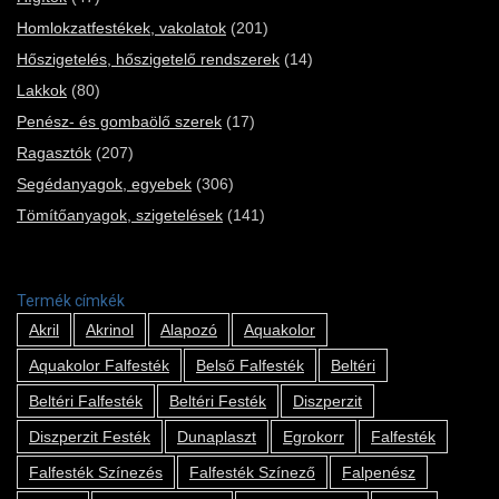
Homlokzatfestékek, vakolatok
(201)
Hőszigetelés, hőszigetelő rendszerek
(14)
Lakkok
(80)
Penész- és gombaölő szerek
(17)
Ragasztók
(207)
Segédanyagok, egyebek
(306)
Tömítőanyagok, szigetelések
(141)
Termék címkék
Akril
Akrinol
Alapozó
Aquakolor
Aquakolor Falfesték
Belső Falfesték
Beltéri
Beltéri Falfesték
Beltéri Festék
Diszperzit
Diszperzit Festék
Dunaplaszt
Egrokorr
Falfesték
Falfesték Színezés
Falfesték Színező
Falpenész