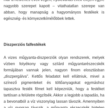
nagyobb szerepet kapott – vitathatatlan szerepe van
abban, hogy manapság a hagyományos festékek is
egészség- és környezetkímélőbbek lettek.
Diszperziós falfestékek
A vizes műgyanta-diszperziók olyan rendszerek, melyek
vízben folyékony vagy szilárd műgyantarészecskék
formájában vannak jelen, nagyon finom elosztásban
„diszpergálva”. Kettős feladatot kell ellátniuk, mivel a
színező pigmenteket és töltőanyagokat egymáshoz
tapasztva festék filmet kell képezniük, hogy a festéket
tartósan a felületre rögzítsék. Akkor a legjobb a tapadás, ha
a bevonatból a víz viszonylag lassan távozik. Amennyiben
a víz gyorsan távozik, a műgyanta részecskék hirtelen