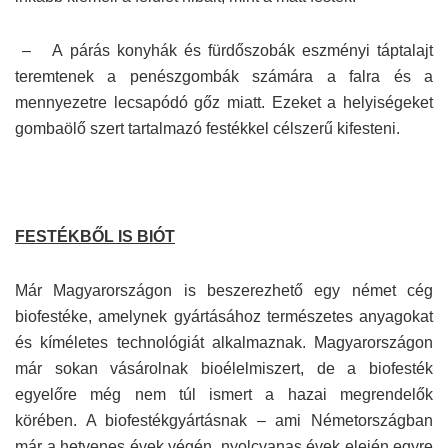
– A párás konyhák és fürdőszobák eszményi táptalajt
teremtenek a penészgombák számára a falra és a
mennyezetre lecsapódó gőz miatt. Ezeket a helyiségeket
gombaölő szert tartalmazó festékkel célszerű kifesteni.
FESTÉKBŐL IS BIÓT
Már Magyarországon is beszerezhető egy német cég
biofestéke, amelynek gyártásához természetes anyagokat
és kíméletes technológiát alkalmaznak. Magyarországon
már sokan vásárolnak bioélelmiszert, de a biofesték
egyelőre még nem túl ismert a hazai megrendelők
körében. A biofestékgyártásnak – ami Németországban
már a hetvenes évek végén, nyolcvanas évek elején egyre