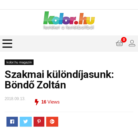
0
kolor.hu magazin
Szakmai különdíjasunk:
Böndő Zoltán
2018.09.13.
16
Views