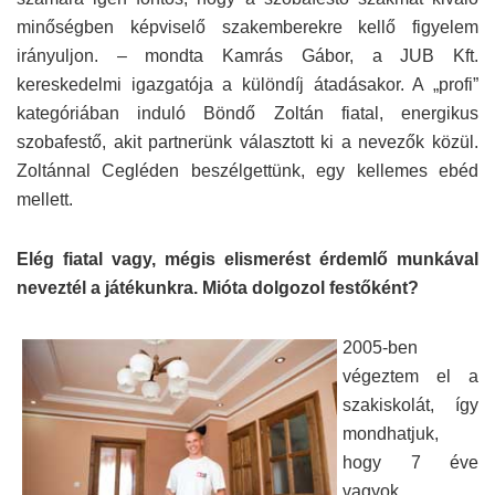
minőségben képviselő szakemberekre kellő figyelem
irányuljon. – mondta Kamrás Gábor, a JUB Kft.
kereskedelmi igazgatója a különdíj átadásakor. A „profi”
kategóriában induló Böndő Zoltán fiatal, energikus
szobafestő, akit partnerünk választott ki a nevezők közül.
Zoltánnal Cegléden beszélgettünk, egy kellemes ebéd
mellett.
Elég fiatal vagy, mégis elismerést érdemlő munkával
neveztél a játékunkra. Mióta dolgozol festőként?
2005-ben
végeztem el a
szakiskolát, így
mondhatjuk,
hogy 7 éve
vagyok