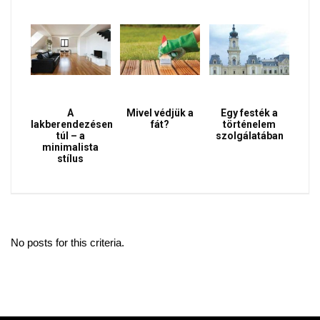
A
Mivel védjük a
Egy festék a
lakberendezésen
fát?
történelem
túl – a
szolgálatában
minimalista
stílus
No posts for this criteria.