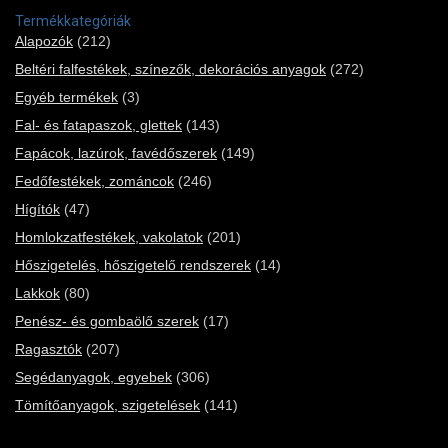
Termékkategóriák
Alapozók
(212)
Beltéri falfestékek, színezők, dekorációs anyagok
(272)
Egyéb termékek
(3)
Fal- és fatapaszok, glettek
(143)
Fapácok, lazúrok, favédőszerek
(149)
Fedőfestékek, zománcok
(246)
Hígítók
(47)
Homlokzatfestékek, vakolatok
(201)
Hőszigetelés, hőszigetelő rendszerek
(14)
Lakkok
(80)
Penész- és gombaölő szerek
(17)
Ragasztók
(207)
Segédanyagok, egyebek
(306)
Tömítőanyagok, szigetelések
(141)