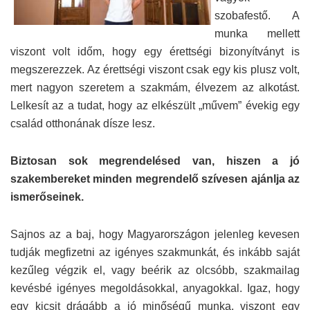
szobafestő. A
munka mellett
viszont volt időm, hogy egy érettségi bizonyítványt is
megszerezzek. Az érettségi viszont csak egy kis plusz volt,
mert nagyon szeretem a szakmám, élvezem az alkotást.
Lelkesít az a tudat, hogy az elkészült „művem” évekig egy
család otthonának dísze lesz.
Biztosan sok megrendelésed van, hiszen a jó
szakembereket minden megrendelő szívesen ajánlja az
ismerőseinek.
Sajnos az a baj, hogy Magyarországon jelenleg kevesen
tudják megfizetni az igényes szakmunkát, és inkább saját
kezűleg végzik el, vagy beérik az olcsóbb, szakmailag
kevésbé igényes megoldásokkal, anyagokkal. Igaz, hogy
egy kicsit drágább a jó minőségű munka, viszont egy