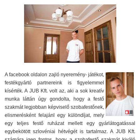
A facebook oldalon zajló nyeremény- játékot,
festékgyártó partnereink is figyelemmel
kísérték. A JUB Kft. volt az, aki a sok kreatív
munka láttán úgy gondolta, hogy a festő
szakmát legjobban képviselő szobafestőnek,
elismerésként felajánl egy különdíjat, mely
egy teljes festő ruházat mellett egy gyárlátogatással
egybekötött szlovéniai hétvégét is tartalmaz. A JUB Kft.
számára igen fontos, hogy a szobafestő szakmát kiváló