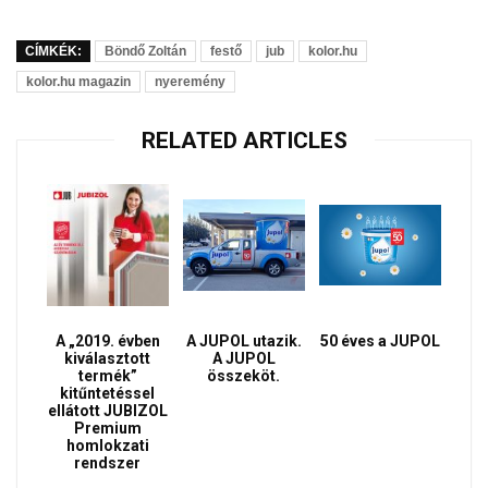
CÍMKÉK:
Böndő Zoltán
festő
jub
kolor.hu
kolor.hu magazin
nyeremény
RELATED ARTICLES
A „2019. évben
A JUPOL utazik.
50 éves a JUPOL
kiválasztott
A JUPOL
termék”
összeköt.
kitűntetéssel
ellátott JUBIZOL
Premium
homlokzati
rendszer