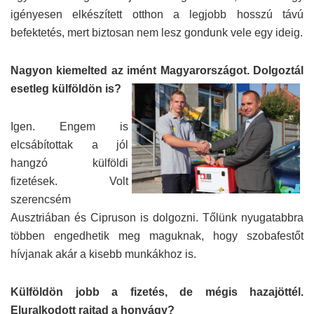
igényesen elkészített otthon a legjobb hosszú távú
befektetés, mert biztosan nem lesz gondunk vele egy ideig.
Nagyon kiemelted az imént Magyarországot. Dolgoztál
esetleg külföldön is?
Igen. Engem is
elcsábítottak a jól
hangzó külföldi
fizetések. Volt
szerencsém
Ausztriában és Cipruson is dolgozni. Tőlünk nyugatabbra
többen engedhetik meg maguknak, hogy szobafestőt
hívjanak akár a kisebb munkákhoz is.
Külföldön jobb a fizetés, de mégis hazajöttél.
Eluralkodott rajtad a honvágy?