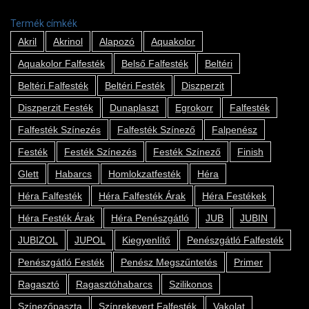
Termék címkék
Akril
Akrinol
Alapozó
Aquakolor
Aquakolor Falfesték
Belső Falfesték
Beltéri
Beltéri Falfesték
Beltéri Festék
Diszperzit
Diszperzit Festék
Dunaplaszt
Egrokorr
Falfesték
Falfesték Színezés
Falfesték Színező
Falpenész
Festék
Festék Színezés
Festék Színező
Finish
Glett
Habarcs
Homlokzatfesték
Héra
Héra Falfesték
Héra Falfesték Árak
Héra Festékek
Héra Festék Árak
Héra Penészgátló
JUB
JUBIN
JUBIZOL
JUPOL
Kiegyenlítő
Penészgátló Falfesték
Penészgátló Festék
Penész Megszűntetés
Primer
Ragasztó
Ragasztóhabarcs
Szilikonos
Színezőpaszta
Színrekevert Falfesték
Vakolat