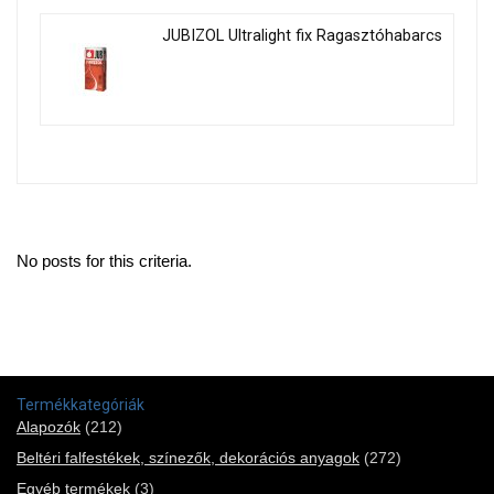
JUBIZOL Ultralight fix Ragasztóhabarcs
No posts for this criteria.
Termékkategóriák
Alapozók
(212)
Beltéri falfestékek, színezők, dekorációs anyagok
(272)
Egyéb termékek
(3)