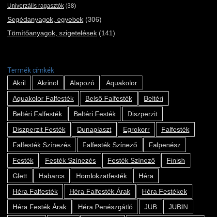
Univerzális ragasztók
(38)
Segédanyagok, egyebek
(306)
Tömítőanyagok, szigetelések
(141)
Termék címkék
Akril
Akrinol
Alapozó
Aquakolor
Aquakolor Falfesték
Belső Falfesték
Beltéri
Beltéri Falfesték
Beltéri Festék
Diszperzit
Diszperzit Festék
Dunaplaszt
Egrokorr
Falfesték
Falfesték Színezés
Falfesték Színező
Falpenész
Festék
Festék Színezés
Festék Színező
Finish
Glett
Habarcs
Homlokzatfesték
Héra
Héra Falfesték
Héra Falfesték Árak
Héra Festékek
Héra Festék Árak
Héra Penészgátló
JUB
JUBIN