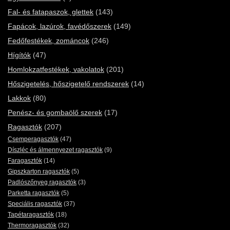
Fal- és fatapaszok, glettek
(143)
Fapácok, lazúrok, favédőszerek
(149)
Fedőfestékek, zománcok
(246)
Hígítók
(47)
Homlokzatfestékek, vakolatok
(201)
Hőszigetelés, hőszigetelő rendszerek
(14)
Lakkok
(80)
Penész- és gombaölő szerek
(17)
Ragasztók
(207)
Csemperagasztók
(47)
Díszléc és álmennyezet ragasztók
(9)
Faragasztók
(14)
Gipszkarton ragasztók
(5)
Padlószőnyeg ragasztók
(3)
Parketta ragasztók
(5)
Speciális ragasztók
(37)
Tapétaragasztók
(18)
Thermoragasztók
(32)