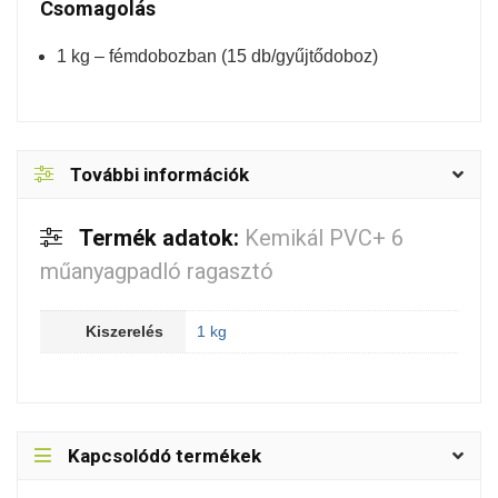
Csomagolás
1 kg – fémdobozban (15 db/gyűjtődoboz)
További információk
Termék adatok:
Kemikál PVC+ 6
műanyagpadló ragasztó
Kiszerelés
1 kg
Kapcsolódó termékek