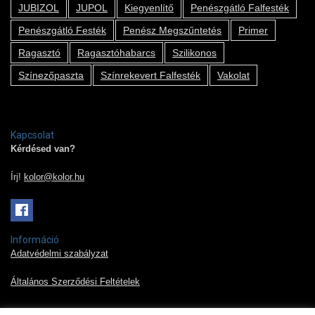
JUBIZOL
JUPOL
Kiegyenlítő
Penészgátló Falfesték
Penészgátló Festék
Penész Megszűntetés
Primer
Ragasztó
Ragasztóhabarcs
Szilikonos
Színezőpaszta
Színrekevert Falfesték
Vakolat
Kapcsolat
Kérdésed van?
Írj!
kolor@kolor.hu
Információ
Adatvédelmi szabályzat
Általános Szerződési Feltételek