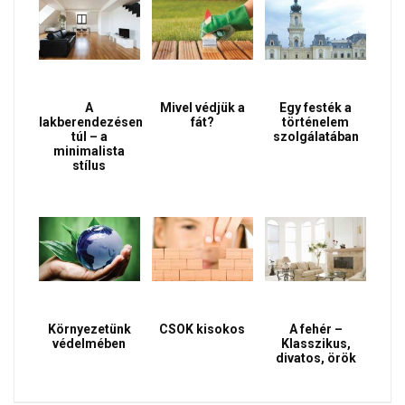
A
Mivel védjük a
Egy festék a
lakberendezésen
fát?
történelem
túl – a
szolgálatában
minimalista
stílus
Környezetünk
CSOK kisokos
A fehér –
védelmében
Klasszikus,
divatos, örök