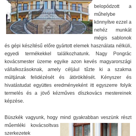
belopódzott a
műhelybe
könnyítve ezzel a
nehéz munkát
mégis sablonok
és gépi készítésű előre gyártott elemek használata nélküli,
egyedi termékekkel találkozhatunk. Nagy Pongrác
kovácsmester üzeme egyike azon kevés magyarországi
vállalkozásoknak, amely céljául tűzte ki a szakma
múltjának felidézését és átörökítését. Kényszer és
hivatástudat együttes eredményeként itt egyszerre folyik
termelés és a jövő kézműves díszkovács mestereinek
képzése.
Büszkék vagyunk, hogy mind gyakrabban veszünk részt
műemléki
kovácsoltvas
szerkezetek