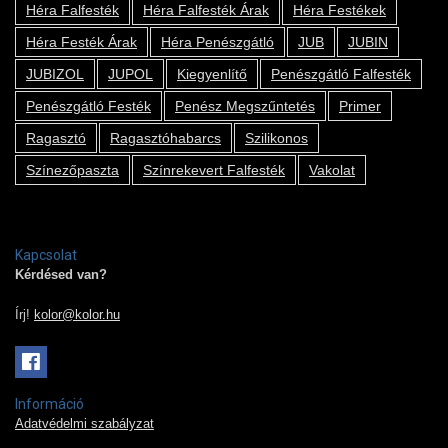
Héra Falfesték
Héra Falfesték Árak
Héra Festékek
Héra Festék Árak
Héra Penészgátló
JUB
JUBIN
JUBIZOL
JUPOL
Kiegyenlítő
Penészgátló Falfesték
Penészgátló Festék
Penész Megszűntetés
Primer
Ragasztó
Ragasztóhabarcs
Szilikonos
Színezőpaszta
Színrekevert Falfesték
Vakolat
Kapcsolat
Kérdésed van?
Írj!
kolor@kolor.hu
Információ
Adatvédelmi szabályzat