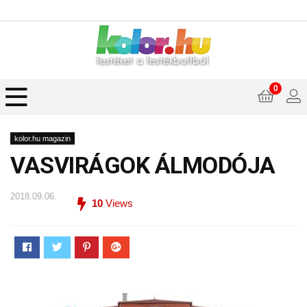
0
kolor.hu magazin
VASVIRÁGOK ÁLMODÓJA
2018.09.06.
10
Views