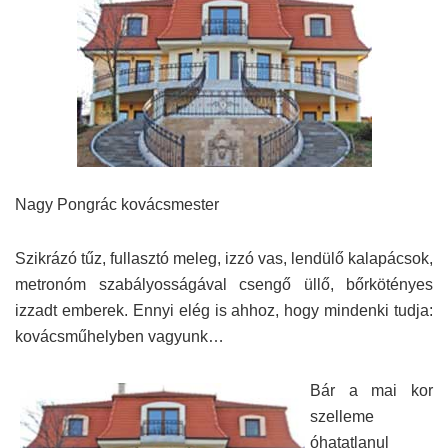
Nagy Pongrác kovácsmester
Szikrázó tűz, fullasztó meleg, izzó vas, lendülő kalapácsok,
metronóm szabályosságával csengő üllő, bőrkötényes
izzadt emberek. Ennyi elég is ahhoz, hogy mindenki tudja:
kovácsműhelyben vagyunk…
Bár a mai kor
szelleme
óhatatlanul