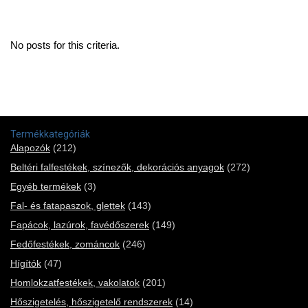
No posts for this criteria.
Termékkategóriák
Alapozók
(212)
Beltéri falfestékek, színezők, dekorációs anyagok
(272)
Egyéb termékek
(3)
Fal- és fatapaszok, glettek
(143)
Fapácok, lazúrok, favédőszerek
(149)
Fedőfestékek, zománcok
(246)
Hígítók
(47)
Homlokzatfestékek, vakolatok
(201)
Hőszigetelés, hőszigetelő rendszerek
(14)