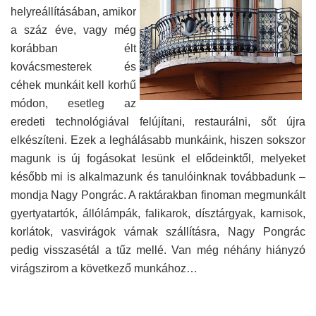
helyreállításában, amikor
a száz éve, vagy még
korábban élt
kovácsmesterek és
céhek munkáit kell korhű
módon, esetleg az
eredeti technológiával felújítani, restaurálni, sőt újra
elkészíteni. Ezek a leghálásabb munkáink, hiszen sokszor
magunk is új fogásokat lesünk el elődeinktől, melyeket
később mi is alkalmazunk és tanulóinknak továbbadunk –
mondja Nagy Pongrác. A raktárakban finoman megmunkált
gyertyatartók, állólámpák, falikarok, dísztárgyak, karnisok,
korlátok, vasvirágok várnak szállításra, Nagy Pongrác
pedig visszasétál a tűz mellé. Van még néhány hiányzó
virágszirom a következő munkához…