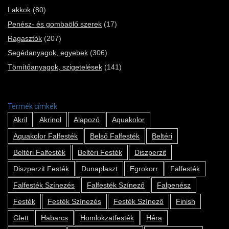
Lakkok
(80)
Penész- és gombaölő szerek
(17)
Ragasztók
(207)
Segédanyagok, egyebek
(306)
Tömítőanyagok, szigetelések
(141)
Termék címkék
Akril
Akrinol
Alapozó
Aquakolor
Aquakolor Falfesték
Belső Falfesték
Beltéri
Beltéri Falfesték
Beltéri Festék
Diszperzit
Diszperzit Festék
Dunaplaszt
Egrokorr
Falfesték
Falfesték Színezés
Falfesték Színező
Falpenész
Festék
Festék Színezés
Festék Színező
Finish
Glett
Habarcs
Homlokzatfesték
Héra