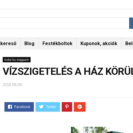
tkereső
Blog
Festékboltok
Kuponok, akciók
Bel
kolor.hu magazin
VÍZSZIGETELÉS A HÁZ KÖRÜ
2018.08.09.