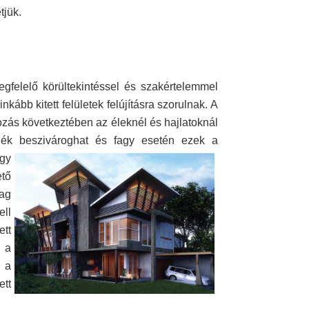
tjük.
gfelelő körültekintéssel és szakértelemmel
nkább kitett felületek felújításra szorulnak. A
ozás következtében az éleknél és hajlatoknál
ék beszivároghat
és fagy esetén ezek a
gy
ető
yag
ell
ett
 a
 a
ett