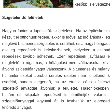
később is elvégezhe
Szigetelendő felületek
Nagyon fontos a lapostetők szigetelése. Ha az építéskor me
készült el otthonunk fedele, akkor is idővel az időjárásnak legi
meglévő bitumenes szigetelés is sérülhet, és a nagy hőingad
esetleg repedések is keletkezhetnek, melyeken a csapad
repedések tovább nőhetnek. Ezen repedések javítására e
megfelelően rugalmas, a hőtágulási méretváltozásokat köv
átvonó szigetelőanyagot válasszunk. A bitumenes és műan
hullámlemezeket apróbb sérülés esetén nem feltétlenül k
cserélni, hanem elegendő, ha az erre a célra kifejleszt
szigetelő anyaggal átvonjuk a felületét. Hasonlóképpen
hullám és síkpalák repedéseit is tömíthetjük, valamint
szigetelőanyaggal egyúttal át is festhetjük az elöreged
tetőfedő anyagot.