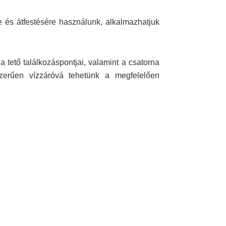
re és átfestésére használunk, alkalmazhatjuk
tető találkozáspontjai, valamint a csatorna
zerűen vízzáróvá tehetünk a megfelelően