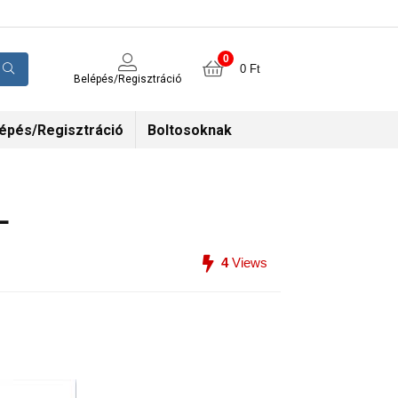
0
0
Ft
Belépés/Regisztráció
épés/Regisztráció
Boltosoknak
L
4
Views