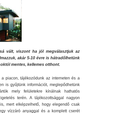
 vált, viszont ha jól megválasztjuk az
lmazzuk, akár 5-10 évre is hátradőlhetünk
októl mentes, kellemes otthont.
 a piacon, tájékozódunk az interneten és a
n is gyűjtünk információt, meglepődhetünk
tók mely felületekre kínálnak hathatós
igetelés terén. A tájékozottsággal nagyon
 is, mert elképzelhető, hogy elegendő csak
 egy vízzáró anyaggal és a komplett cserét