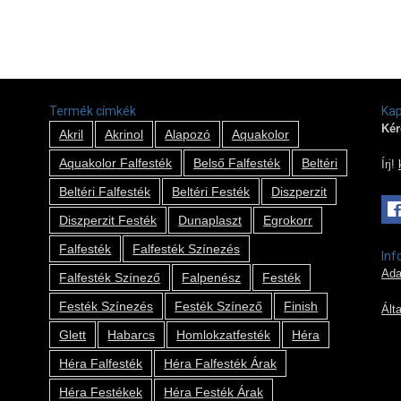
Termék címkék
Kap
Kér
Akril
Akrinol
Alapozó
Aquakolor
Aquakolor Falfesték
Belső Falfesték
Beltéri
Írj!
Beltéri Falfesték
Beltéri Festék
Diszperzit
Diszperzit Festék
Dunaplaszt
Egrokorr
Falfesték
Falfesték Színezés
Inf
Ada
Falfesték Színező
Falpenész
Festék
Festék Színezés
Festék Színező
Finish
Ált
Glett
Habarcs
Homlokzatfesték
Héra
Héra Falfesték
Héra Falfesték Árak
Héra Festékek
Héra Festék Árak