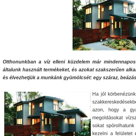
Otthonunkban a víz elleni küzdelem már mindennapossá
általunk használt termékeket, és azokat szakszerűen alka
és élvezhetjük a munkánk gyümölcsét: egy száraz, beázás
Ha jól körbenézünk
szakkereskedésekbe
azon, hogy a gyár
megoldásokat vízsz
sokat spórolhatunk
kezelni a felületet