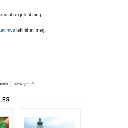
 számában jelent meg.
attintva
tekintheti meg.
telés
vízszigetelés
LES