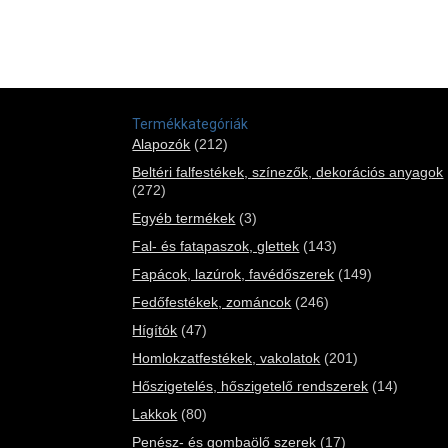
Termékkategóriák
Alapozók
(212)
Beltéri falfestékek, színezők, dekorációs anyagok
(272)
Egyéb termékek
(3)
Fal- és fatapaszok, glettek
(143)
Fapácok, lazúrok, favédőszerek
(149)
Fedőfestékek, zománcok
(246)
Hígítók
(47)
Homlokzatfestékek, vakolatok
(201)
Hőszigetelés, hőszigetelő rendszerek
(14)
Lakkok
(80)
Penész- és gombaölő szerek
(17)