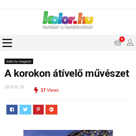
0
kolor.hu magazin
A korokon átívelő művészet
2019.01.26.
17
Views