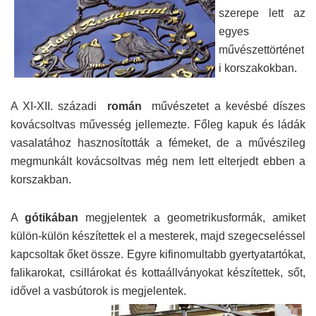
szerepe lett az
egyes
művészettörténet
i korszakokban.
A XI-XII. századi
román
művészetet a kevésbé díszes
kovácsoltvas művesség jellemezte. Főleg kapuk és ládák
vasalatához hasznosították a fémeket, de a művészileg
megmunkált kovácsoltvas még nem lett elterjedt ebben a
korszakban.
A
gótikában
megjelentek a geometrikusformák, amiket
külön-külön készítettek el a mesterek, majd szegecseléssel
kapcsoltak őket össze. Egyre kifinomultabb gyertyatartókat,
falikarokat, csillárokat és kottaállványokat készítettek, sőt,
idővel a vasbútorok is megjelentek.