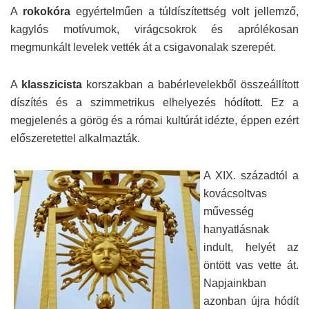
A
rokokóra
egyértelműen a túldíszítettség volt jellemző,
kagylós motívumok, virágcsokrok és aprólékosan
megmunkált levelek vették át a csigavonalak szerepét.
A
klasszicista
korszakban a babérlevelekből összeállított
díszítés és a szimmetrikus elhelyezés hódított. Ez a
megjelenés a görög és a római kultúrát idézte, éppen ezért
előszeretettel alkalmazták.
A XIX. századtól a
kovácsoltvas
művesség
hanyatlásnak
indult, helyét az
öntött vas vette át.
Napjainkban
azonban újra hódít