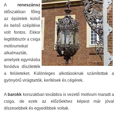
A
reneszánsz
időszakban főleg
az épületek külső
és belső szépítése
volt fontos. Ekkor
legtöbbször a csiga
motívumokat
alkalmazták,
amelyek egymásba
fonódva díszítették
a felületeket. Különleges alkotásoknak számítottak a
gyönyörű virágtartók, kerítések és cégérek.
A
barokk
korszakban továbbra is vezető motívum maradt a
csiga, de ezek az előzőekhez képest már jóval
díszesebbek és egyedibbek voltak.