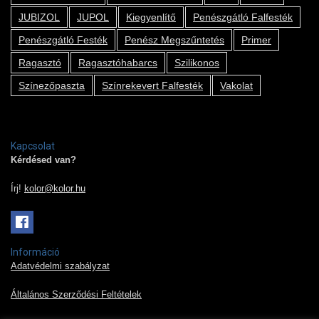
JUBIZOL
JUPOL
Kiegyenlítő
Penészgátló Falfesték
Penészgátló Festék
Penész Megszűntetés
Primer
Ragasztó
Ragasztóhabarcs
Szilikonos
Színezőpaszta
Színrekevert Falfesték
Vakolat
Kapcsolat
Kérdésed van?
Írj!
kolor@kolor.hu
Információ
Adatvédelmi szabályzat
Általános Szerződési Feltételek