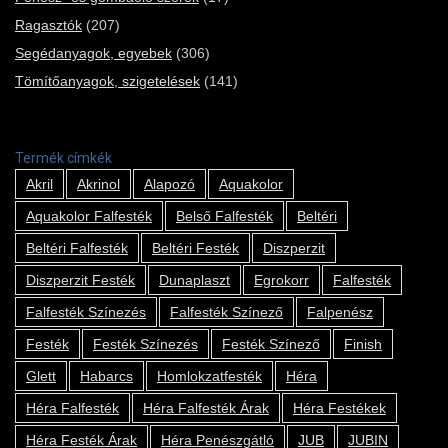
Ragasztók
(207)
Segédanyagok, egyebek
(306)
Tömítőanyagok, szigetelések
(141)
Termék címkék
Akril
Akrinol
Alapozó
Aquakolor
Aquakolor Falfesték
Belső Falfesték
Beltéri
Beltéri Falfesték
Beltéri Festék
Diszperzit
Diszperzit Festék
Dunaplaszt
Egrokorr
Falfesték
Falfesték Színezés
Falfesték Színező
Falpenész
Festék
Festék Színezés
Festék Színező
Finish
Glett
Habarcs
Homlokzatfesték
Héra
Héra Falfesték
Héra Falfesték Árak
Héra Festékek
Héra Festék Árak
Héra Penészgátló
JUB
JUBIN