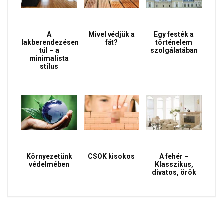
A
Mivel védjük a
Egy festék a
lakberendezésen
fát?
történelem
túl – a
szolgálatában
minimalista
stílus
Környezetünk
CSOK kisokos
A fehér –
védelmében
Klasszikus,
divatos, örök