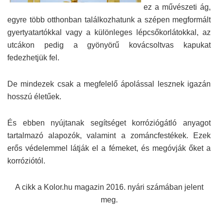
ez a művészeti ág,
egyre több otthonban találkozhatunk a szépen megformált
gyertyatartókkal vagy a különleges lépcsőkorlátokkal, az
utcákon pedig a gyönyörű kovácsoltvas kapukat
fedezhetjük fel.
De mindezek csak a megfelelő ápolással lesznek igazán
hosszú életűek.
És ebben nyújtanak segítséget korróziógátló anyagot
tartalmazó alapozók, valamint a zománcfestékek. Ezek
erős védelemmel látják el a fémeket, és megóvják őket a
korróziótól.
A cikk a Kolor.hu magazin 2016. nyári számában jelent
meg.