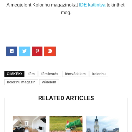
A megjelent Kolor.hu magazinokat
IDE kattintva
tekintheti
meg.
CÍMKÉK:
fém
fémfestés
fémvédelem
kolor.hu
kolor.hu magazin
védelem
RELATED ARTICLES