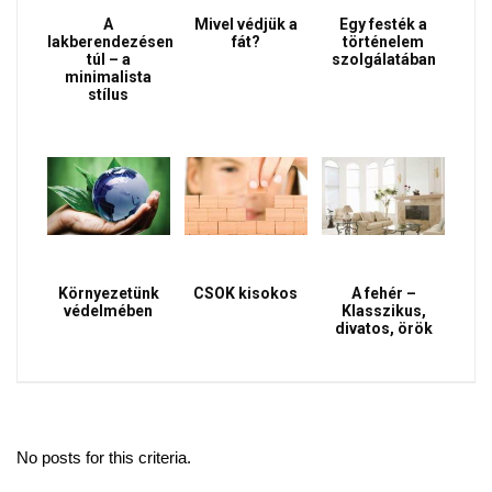
A
Mivel védjük a
Egy festék a
lakberendezésen
fát?
történelem
túl – a
szolgálatában
minimalista
stílus
Környezetünk
CSOK kisokos
A fehér –
védelmében
Klasszikus,
divatos, örök
No posts for this criteria.