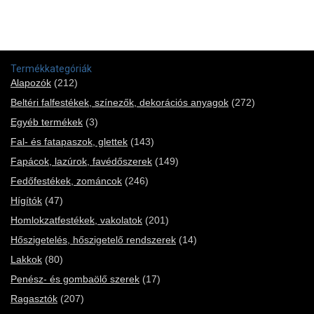
Termékkategóriák
Alapozók
(212)
Beltéri falfestékek, színezők, dekorációs anyagok
(272)
Egyéb termékek
(3)
Fal- és fatapaszok, glettek
(143)
Fapácok, lazúrok, favédőszerek
(149)
Fedőfestékek, zománcok
(246)
Hígítók
(47)
Homlokzatfestékek, vakolatok
(201)
Hőszigetelés, hőszigetelő rendszerek
(14)
Lakkok
(80)
Penész- és gombaölő szerek
(17)
Ragasztók
(207)