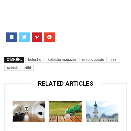
CÍMKÉK:
kolor.hu
kolor.hu magazin
megnyugtató
szín
színek
zöld
RELATED ARTICLES