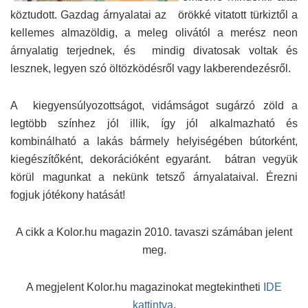
köztudott. Gazdag árnyalatai az örökké vitatott türkiztől a
kellemes almazöldig, a meleg olivától a merész neon
árnyalatig terjednek, és mindig divatosak voltak és
lesznek, legyen szó öltözködésről vagy lakberendezésről.
A kiegyensúlyozottságot, vidámságot sugárzó zöld a
legtöbb színhez jól illik, így jól alkalmazható és
kombinálható a lakás bármely helyiségében bútorként,
kiegészítőként, dekorációként egyaránt. bátran vegyük
körül magunkat a nekünk tetsző árnyalataival. Érezni
fogjuk jótékony hatását!
A cikk a Kolor.hu magazin 2010. tavaszi számában jelent
meg.
A megjelent Kolor.hu magazinokat megtekintheti
IDE
kattintva
.