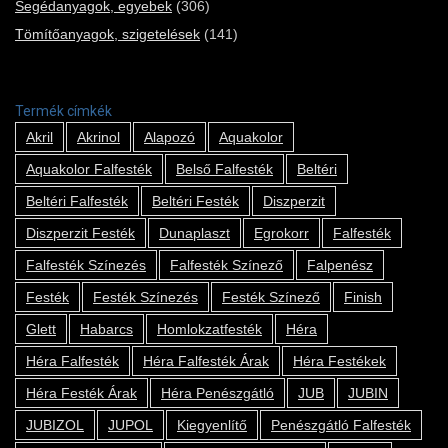
Segédanyagok, egyebek
(306)
Tömítőanyagok, szigetelések
(141)
Termék címkék
Akril
Akrinol
Alapozó
Aquakolor
Aquakolor Falfesték
Belső Falfesték
Beltéri
Beltéri Falfesték
Beltéri Festék
Diszperzit
Diszperzit Festék
Dunaplaszt
Egrokorr
Falfesték
Falfesték Színezés
Falfesték Színező
Falpenész
Festék
Festék Színezés
Festék Színező
Finish
Glett
Habarcs
Homlokzatfesték
Héra
Héra Falfesték
Héra Falfesték Árak
Héra Festékek
Héra Festék Árak
Héra Penészgátló
JUB
JUBIN
JUBIZOL
JUPOL
Kiegyenlítő
Penészgátló Falfesték