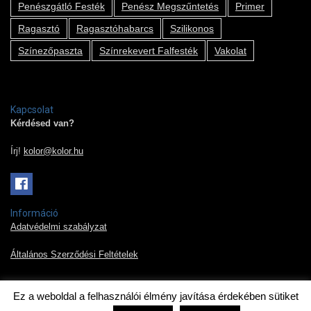
Penészgátló Festék
Penész Megszűntetés
Primer
Ragasztó
Ragasztóhabarcs
Szilikonos
Színezőpaszta
Színrekevert Falfesték
Vakolat
Kapcsolat
Kérdésed van?
Írj!
kolor@kolor.hu
Információ
Adatvédelmi szabályzat
Általános Szerződési Feltételek
Ez a weboldal a felhasználói élmény javítása érdekében sütiket