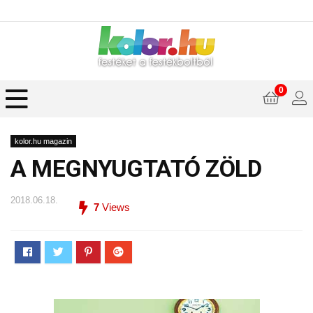
0
kolor.hu magazin
A MEGNYUGTATÓ ZÖLD
2018.06.18.
7
Views