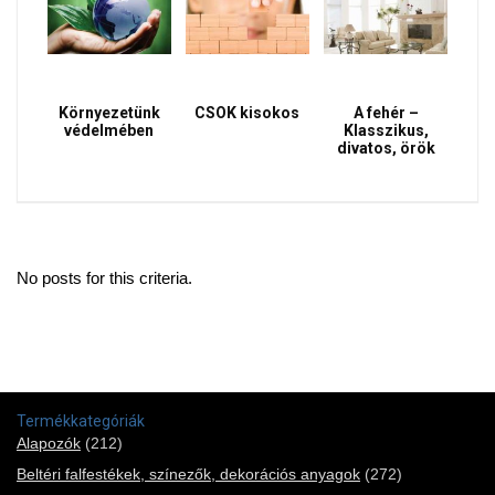
Környezetünk
CSOK kisokos
A fehér –
védelmében
Klasszikus,
divatos, örök
No posts for this criteria.
Termékkategóriák
Alapozók
(212)
Beltéri falfestékek, színezők, dekorációs anyagok
(272)