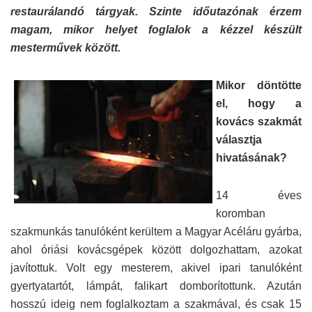
restaurálandó tárgyak. Szinte időutazónak érzem
magam, mikor helyet foglalok a kézzel készült
mesterművek között.
Mikor döntötte
el, hogy a
kovács szakmát
választja
hivatásának?
14 éves
koromban
szakmunkás tanulóként kerültem a Magyar Acéláru gyárba,
ahol óriási kovácsgépek között dolgozhattam, azokat
javítottuk. Volt egy mesterem, akivel ipari tanulóként
gyertyatartót, lámpát, falikart domborítottunk. Azután
hosszú ideig nem foglalkoztam a szakmával, és csak 15