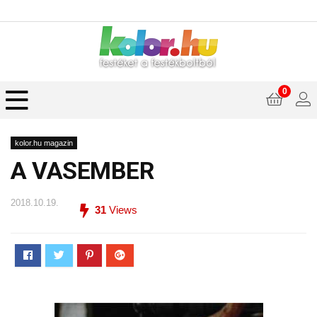
0
kolor.hu magazin
A VASEMBER
2018.10.19.
31
Views