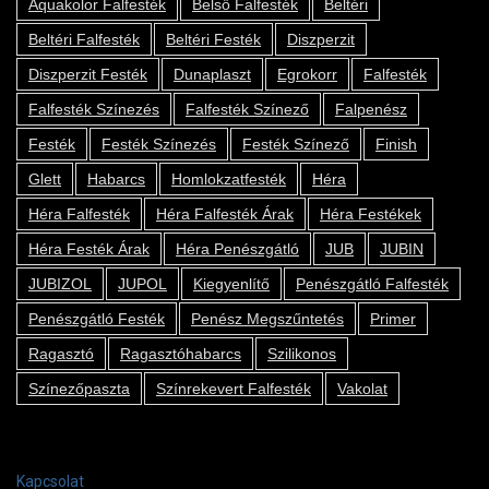
Aquakolor Falfesték
Belső Falfesték
Beltéri
Beltéri Falfesték
Beltéri Festék
Diszperzit
Diszperzit Festék
Dunaplaszt
Egrokorr
Falfesték
Falfesték Színezés
Falfesték Színező
Falpenész
Festék
Festék Színezés
Festék Színező
Finish
Glett
Habarcs
Homlokzatfesték
Héra
Héra Falfesték
Héra Falfesték Árak
Héra Festékek
Héra Festék Árak
Héra Penészgátló
JUB
JUBIN
JUBIZOL
JUPOL
Kiegyenlítő
Penészgátló Falfesték
Penészgátló Festék
Penész Megszűntetés
Primer
Ragasztó
Ragasztóhabarcs
Szilikonos
Színezőpaszta
Színrekevert Falfesték
Vakolat
Kapcsolat