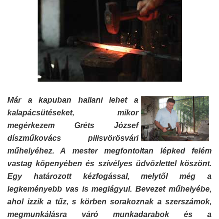
Már a kapuban hallani lehet a
kalapácsütéseket, mikor
megérkezem Gréts József
díszműkovács pilisvörösvári
műhelyéhez. A mester megfontoltan lépked felém
vastag köpenyében és szívélyes üdvözlettel köszönt.
Egy határozott kézfogással, melytől még a
legkeményebb vas is meglágyul. Bevezet műhelyébe,
ahol izzik a tűz, s körben sorakoznak a szerszámok,
megmunkálásra váró munkadarabok és a