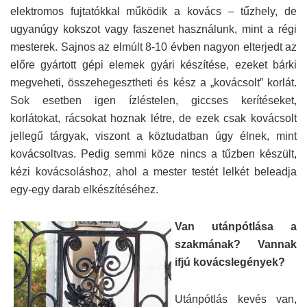
elektromos fujtatókkal működik a kovács – tűzhely, de
ugyanúgy kokszot vagy faszenet használunk, mint a régi
mesterek. Sajnos az elmúlt 8-10 évben nagyon elterjedt az
előre gyártott gépi elemek gyári készítése, ezeket bárki
megveheti, összehegesztheti és kész a „kovácsolt” korlát.
Sok esetben igen ízléstelen, giccses kerítéseket,
korlátokat, rácsokat hoznak létre, de ezek csak kovácsolt
jellegű tárgyak, viszont a köztudatban úgy élnek, mint
kovácsoltvas. Pedig semmi köze nincs a tűzben készült,
kézi kovácsoláshoz, ahol a mester testét lelkét beleadja
egy-egy darab elkészítéséhez.
Van utánpótlása a
szakmának? Vannak
ifjú kovácslegények?
Utánpótlás kevés van,