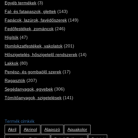
Egyéb termékek
(3)
Fal- és fatapaszok, glettek
(143)
Fapácok, lazúrok, favédőszerek
(149)
Fedőfestékek, zománcok
(246)
Hígítók
(47)
Homlokzatfestékek, vakolatok
(201)
Hőszigetelés, hőszigetelő rendszerek
(14)
Lakkok
(80)
Penész- és gombaölő szerek
(17)
Ragasztók
(207)
Segédanyagok, egyebek
(306)
Tömítőanyagok, szigetelések
(141)
Termék címkék
Akril
Akrinol
Alapozó
Aquakolor