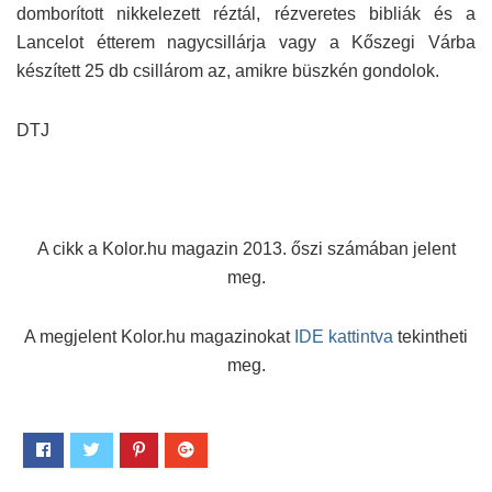
domborított nikkelezett réztál, rézveretes bibliák és a
Lancelot étterem nagycsillárja vagy a Kőszegi Várba
készített 25 db csillárom az, amikre büszkén gondolok.
DTJ
A cikk a Kolor.hu magazin 2013. őszi számában jelent
meg.
A megjelent Kolor.hu magazinokat
IDE kattintva
tekintheti
meg.