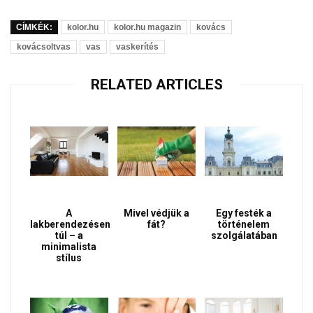
CÍMKÉK:
kolor.hu
kolor.hu magazin
kovács
kovácsoltvas
vas
vaskerítés
RELATED ARTICLES
A
Mivel védjük a
Egy festék a
lakberendezésen
fát?
történelem
túl – a
szolgálatában
minimalista
stílus