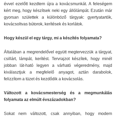
évvel ezelőtt kezdtem újra a kovácsmunkát. A feleségem
kért meg, hogy készítsek neki egy állólámpát. Ezután már
gyorsan születtek a különböző tárgyak: gyertyatartók,
kovácsoltvas bútorok, kerítések és korlátok.
Hogy készül el egy tárgy, mi a készítés folyamata?
Általában a megrendelővel együtt megtervezzük a tárgyat,
csillárt, lámpát, kerítést. Tervrajzot készítek, hogy minél
jobban lát-ható legyen a várható végeredmény, majd
kiválasztjuk a megfelelő anyagot, aztán darabolok,
felizzítom a tüzet és kezdődik a kovácsolás.
Változott a kovácsmesterség és a megmunkálás
folyamata az elmúlt évszázadokban?
Sokat nem változott, csak annyiban, hogy modern