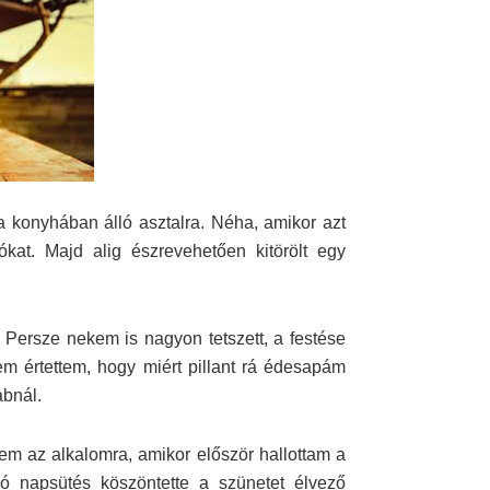
a konyhában álló asztalra. Néha, amikor azt
ókat. Majd alig észrevehetően kitörölt egy
Persze nekem is nagyon tetszett, a festése
em értettem, hogy miért pillant rá édesapám
abnál.
m az alkalomra, amikor először hallottam a
ogó napsütés köszöntette a szünetet élvező