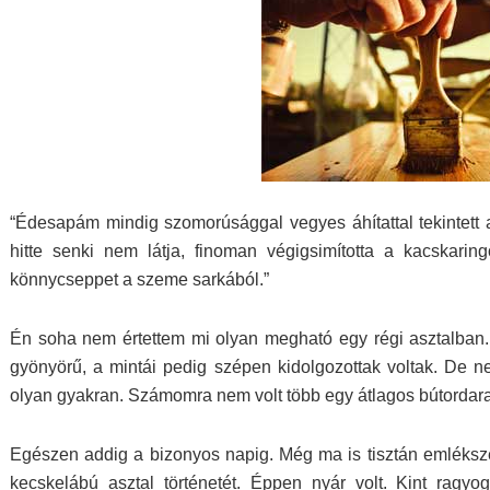
“Édesapám mindig szomorúsággal vegyes áhítattal tekintett 
hitte senki nem látja, finoman végigsimította a kacskaring
könnycseppet a szeme sarkából.”
Én soha nem értettem mi olyan megható egy régi asztalban. 
gyönyörű, a mintái pedig szépen kidolgozottak voltak. De n
olyan gyakran. Számomra nem volt több egy átlagos bútordar
Egészen addig a bizonyos napig. Még ma is tisztán emléksze
kecskelábú asztal történetét. Éppen nyár volt. Kint ragy