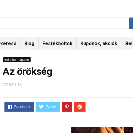
tkereső
Blog
Festékboltok
Kuponok, akciók
Bel
kolor.hu magazin
Az örökség
2019.01.13.