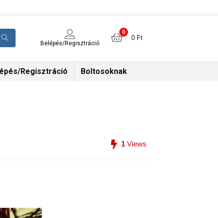
0
0
Ft
Belépés/Regisztráció
épés/Regisztráció
Boltosoknak
1
Views