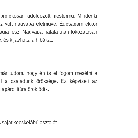
prólékosan kidolgozott mestermű. Mindenki
 Ez volt nagyapa életműve. Édesapám ekkor
 tagja lesz. Nagyapa halála után fokozatosan
 és kijavította a hibákat.
 már tudom, hogy én is el fogom mesélni a
 a családunk öröksége. Ez képviseli az
 apáról fiúra öröklődik.
A saját kecskelábú asztalát.