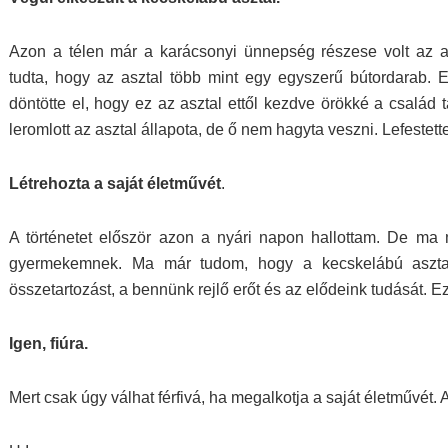
Azon a télen már a karácsonyi ünnepség részese volt az a
tudta, hogy az asztal több mint egy egyszerű bútordarab.
döntötte el, hogy ez az asztal ettől kezdve örökké a család
leromlott az asztal állapota, de ő nem hagyta veszni. Lefestette,
Létrehozta a saját életművét
.
A történetet először azon a nyári napon hallottam. De ma
gyermekemnek. Ma már tudom, hogy a kecskelábú asztal
összetartozást, a bennünk rejlő erőt és az elődeink tudását. Ez
Igen, fiúra.
Mert csak úgy válhat férfivá, ha megalkotja a saját életművét. 