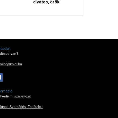
divatos, örök
csolat
désed van?
kolor@kolor.hu
ormáció
tvédelmi szabályzat
alános Szerződési Feltételek