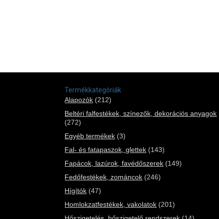
Termékkategóriák
Alapozók
(212)
Beltéri falfestékek, színezők, dekorációs anyagok
(272)
Egyéb termékek
(3)
Fal- és fatapaszok, glettek
(143)
Fapácok, lazúrok, favédőszerek
(149)
Fedőfestékek, zománcok
(246)
Hígítók
(47)
Homlokzatfestékek, vakolatok
(201)
Hőszigetelés, hőszigetelő rendszerek
(14)