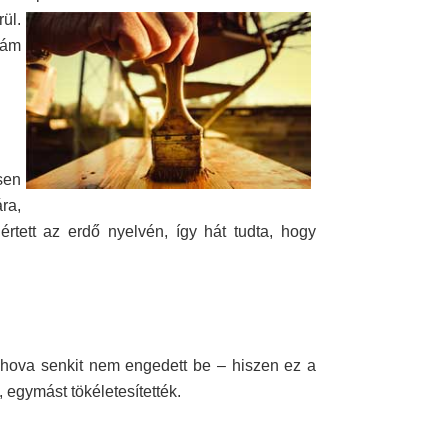
ül.
pám
sen
ára,
tett az erdő nyelvén, így hát tudta, hogy
ahova senkit nem engedett be – hiszen ez a
, egymást tökéletesítették.