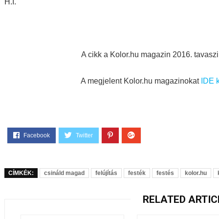
H.I.
A cikk a Kolor.hu magazin 2016. tavasz
A megjelent Kolor.hu magazinokat
IDE k
CÍMKÉK:
csináld magad
felújítás
festék
festés
kolor.hu
RELATED ARTIC