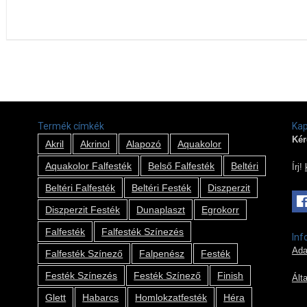
Termék címkék
Kap
Kér
Akril
Akrinol
Alapozó
Aquakolor
Aquakolor Falfesték
Belső Falfesték
Beltéri
Írj!
Beltéri Falfesték
Beltéri Festék
Diszperzit
Diszperzit Festék
Dunaplaszt
Egrokorr
Falfesték
Falfesték Színezés
Inf
Ada
Falfesték Színező
Falpenész
Festék
Festék Színezés
Festék Színező
Finish
Ált
Glett
Habarcs
Homlokzatfesték
Héra