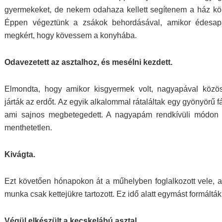
gyermekeket, de nekem odahaza kellett s
egítenem a ház kör
Éppen végeztünk a zsákok behordásával, amikor édesa
megkért, hogy kövessem a konyhába.
Odavezetett az asztalhoz, és mesélni kezdett.
Elmondta, hogy amikor kisgyermek volt, nagyapával közö
járták az erdőt. Az egyik alkalommal rátaláltak egy gyönyörű f
ami sajnos megbetegedett. A nagyapám rendkívüli módon ér
menthetetlen.
Kivágta.
Ezt követően hónapokon át a műhelyben foglalkozott vele, 
munka csak kettejükre tartozott. Ez idő alatt egymást formálták
Végül elkészült a kecskelábú asztal.