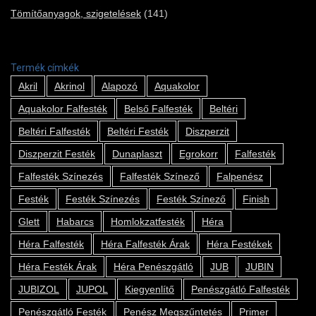
Tömítőanyagok, szigetelések
(141)
Termék címkék
Akril
Akrinol
Alapozó
Aquakolor
Aquakolor Falfesték
Belső Falfesték
Beltéri
Beltéri Falfesték
Beltéri Festék
Diszperzit
Diszperzit Festék
Dunaplaszt
Egrokorr
Falfesték
Falfesték Színezés
Falfesték Színező
Falpenész
Festék
Festék Színezés
Festék Színező
Finish
Glett
Habarcs
Homlokzatfesték
Héra
Héra Falfesték
Héra Falfesték Árak
Héra Festékek
Héra Festék Árak
Héra Penészgátló
JUB
JUBIN
JUBIZOL
JUPOL
Kiegyenlítő
Penészgátló Falfesték
Penészgátló Festék
Penész Megszűntetés
Primer