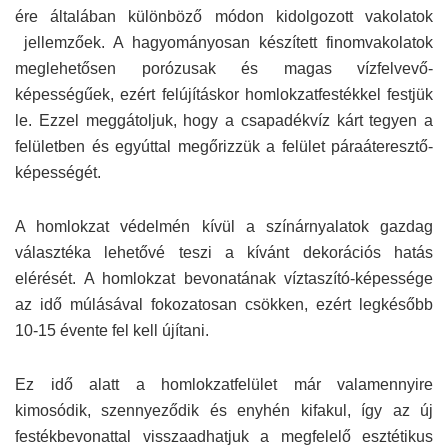
ére általában különböző módon kidolgozott vakolatok
jellemzőek. A hagyományosan készített finomvakolatok
meglehetősen porózusak és magas vízfelvevő-
képességűek, ezért felújításkor homlokzatfestékkel festjük
le. Ezzel meggátoljuk, hogy a csapadékvíz kárt tegyen a
felületben és egyúttal megőrizzük a felület páraáteresztő-
képességét.
A homlokzat védelmén kívül a színárnyalatok gazdag
választéka lehetővé teszi a kívánt dekorációs hatás
elérését. A homlokzat bevonatának víztaszító-képessége
az idő múlásával fokozatosan csökken, ezért legkésőbb
10-15 évente fel kell újítani.
Ez idő alatt a homlokzatfelület már valamennyire
kimosódik, szennyeződik és enyhén kifakul, így az új
festékbevonattal visszaadhatjuk a megfelelő esztétikus