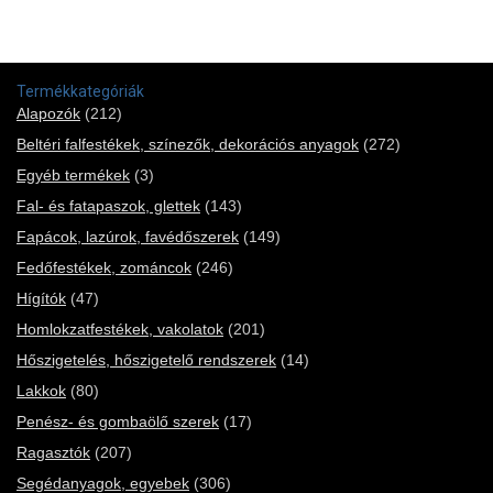
Termékkategóriák
Alapozók
(212)
Beltéri falfestékek, színezők, dekorációs anyagok
(272)
Egyéb termékek
(3)
Fal- és fatapaszok, glettek
(143)
Fapácok, lazúrok, favédőszerek
(149)
Fedőfestékek, zománcok
(246)
Hígítók
(47)
Homlokzatfestékek, vakolatok
(201)
Hőszigetelés, hőszigetelő rendszerek
(14)
Lakkok
(80)
Penész- és gombaölő szerek
(17)
Ragasztók
(207)
Segédanyagok, egyebek
(306)