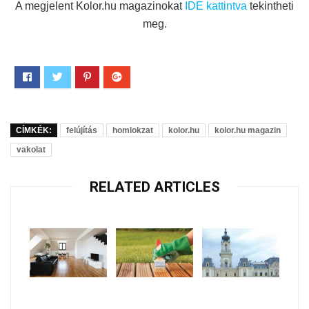
A megjelent Kolor.hu magazinokat
IDE kattintva
tekintheti
meg.
CÍMKÉK:
felújítás
homlokzat
kolor.hu
kolor.hu magazin
vakolat
RELATED ARTICLES