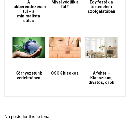
A
Mivel védjük a
Egy festék a
lakberendezésen
fát?
történelem
túl – a
szolgálatában
minimalista
stílus
Környezetünk
CSOK kisokos
A fehér –
védelmében
Klasszikus,
divatos, örök
No posts for this criteria.