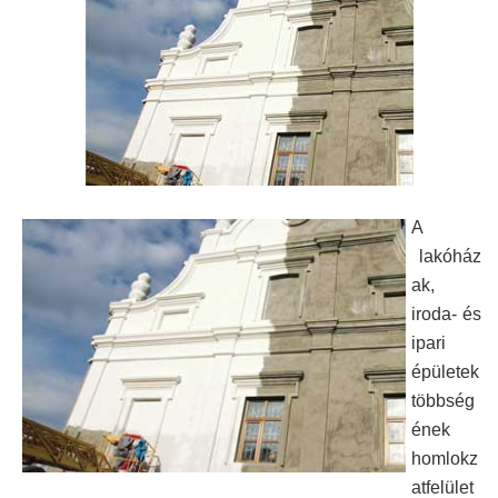
A
lakóház
ak,
iroda- és
ipari
épületek
többség
ének
homlokz
atfelület