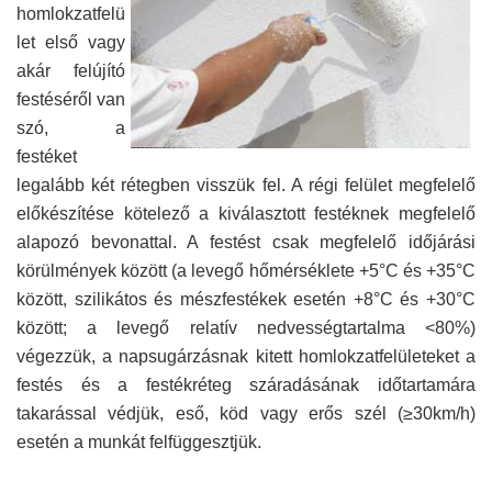
homlokzatfelü
let első vagy
akár felújító
festéséről van
szó, a
festéket
legalább két rétegben visszük fel. A régi felület megfelelő
előkészítése kötelező a kiválasztott festéknek megfelelő
alapozó bevonattal. A festést csak megfelelő időjárási
körülmények között (a levegő hőmérséklete +5°C és +35°C
között, szilikátos és mészfestékek esetén +8°C és +30°C
között; a levegő relatív nedvességtartalma <80%)
végezzük, a napsugárzásnak kitett homlokzatfelületeket a
festés és a festékréteg száradásának időtartamára
takarással védjük, eső, köd vagy erős szél (≥30km/h)
esetén a munkát felfüggesztjük.