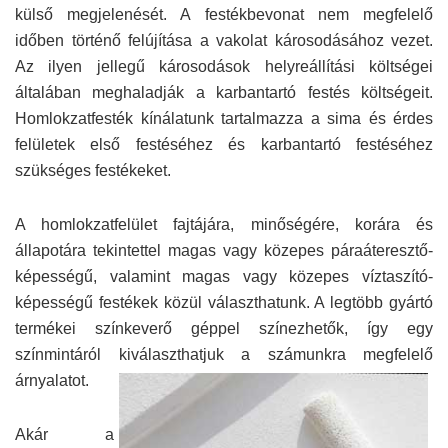
külső megjelenését. A festékbevonat nem megfelelő
időben történő felújítása a vakolat károsodásához vezet.
Az ilyen jellegű károsodások helyreállítási költségei
általában meghaladják a karbantartó festés költségeit.
Homlokzatfesték kínálatunk tartalmazza a sima és érdes
felületek első festéséhez és karbantartó festéséhez
szükséges festékeket.
A homlokzatfelület fajtájára, minőségére, korára és
állapotára tekintettel magas vagy közepes páraáteresztő-
képességű, valamint magas vagy közepes víztaszító-
képességű festékek közül választhatunk. A legtöbb gyártó
termékei színkeverő géppel színezhetők, így egy
színmintáról kiválaszthatjuk a számunkra megfelelő
árnyalatot.
Akár a