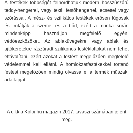
A festékek többségét felhordhatjuk modern hosszúszőrű
teddy-hengerrel, vagy textil festőhengerrel, ecsettel vagy
szórással. A mész- és szilikátos festékek erősen lúgosak
és irritálják a szemet és a bőrt, ezért a munka során
mindenképp használjon megfelelő egyéni
védőeszközöket. Az ablaküvegekre vagy ablak és
ajtókeretekre rászáradt szilikonos festékfoltokat nem lehet
eltávolítani, ezért azokat a festést megelőzően megfelelő
védelemmel kell ellátni. A homlokzatfestékekkel történő
festést megelőzően mindig olvassa el a termék műszaki
adatlapját.
A cikk a Kolor.hu magazin 2017. tavaszi számában jelent
meg.