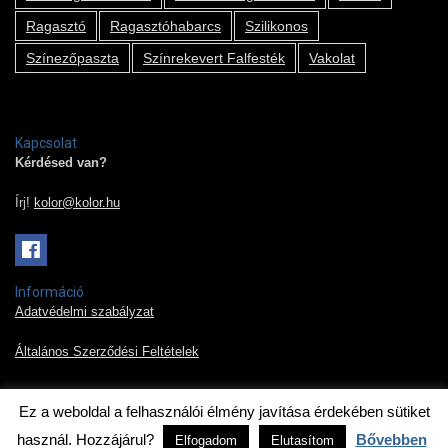
Ragasztó
Ragasztóhabarcs
Szilikonos
Színezőpaszta
Színrekevert Falfesték
Vakolat
Kapcsolat
Kérdésed van?
Írj!
kolor@kolor.hu
Információ
Adatvédelmi szabályzat
Általános Szerződési Feltételek
Ez a weboldal a felhasználói élmény javítása érdekében sütiket
2019 © Kolor Pont Kft.
használ. Hozzájárul?
Bővebben
Elfogadom
Elutasítom