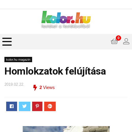
0
kolor.hu magazin
Homlokzatok felújítása
2019.02.22.
2
Views