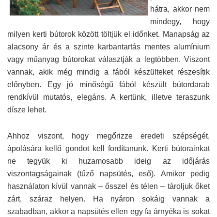
hátra, akkor nem
mindegy, hogy
milyen kerti bútorok között töltjük el időnket. Manapság az
alacsony ár és a szinte karbantartás mentes alumínium
vagy műanyag bútorokat választják a legtöbben. Viszont
vannak, akik még mindig a fából készülteket részesítik
előnyben. Egy jó minőségű fából készült bútordarab
rendkívül mutatós, elegáns. A kertünk, illetve teraszunk
dísze lehet.
Ahhoz viszont, hogy megőrizze eredeti szépségét,
ápolására kellő gondot kell fordítanunk. Kerti bútorainkat
ne tegyük ki huzamosabb ideig az időjárás
viszontagságainak (tűző napsütés, eső). Amikor pedig
használaton kívül vannak – ősszel és télen – tároljuk őket
zárt, száraz helyen. Ha nyáron sokáig vannak a
szabadban, akkor a napsütés ellen egy fa árnyéka is sokat