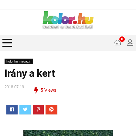
0
kolor.hu magazin
Irány a kert
2018.07.19.
5
Views