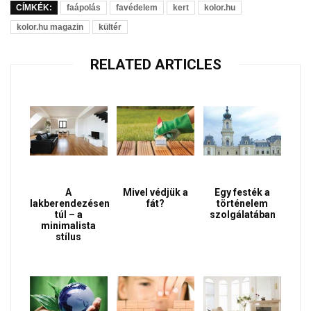
CÍMKÉK:
faápolás
favédelem
kert
kolor.hu
kolor.hu magazin
kültér
RELATED ARTICLES
A
Mivel védjük a
Egy festék a
lakberendezésen
fát?
történelem
túl – a
szolgálatában
minimalista
stílus