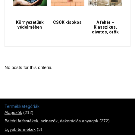
Környezetünk
CSOK kisokos
A fehér –
védelmében
Klasszikus,
divatos, örök
No posts for this criteria.
Termékkategóriák
Alapozók
(212)
Beltéri falfestékek, színezők, dekorációs anyagok
(272)
Egyéb termékek
(3)