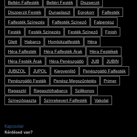
Beltéri Falfesték
Beltéri Festék
Diszperzit
Diszperzit Festék
Dunaplaszt
Egrokorr
Falfesték
Falfesték Színezés
Falfesték Színező
Falpenész
Festék
Festék Színezés
Festék Színező
Finish
Glett
Habarcs
Homlokzatfesték
Héra
Héra Falfesték
Héra Falfesték Árak
Héra Festékek
Héra Festék Árak
Héra Penészgátló
JUB
JUBIN
JUBIZOL
JUPOL
Kiegyenlítő
Penészgátló Falfesték
Penészgátló Festék
Penész Megszűntetés
Primer
Ragasztó
Ragasztóhabarcs
Szilikonos
Színezőpaszta
Színrekevert Falfesték
Vakolat
Kapcsolat
Kérdésed van?