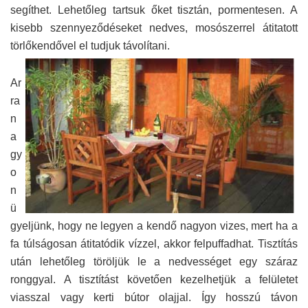
segíthet. Lehetőleg tartsuk őket tisztán, pormentesen. A
kisebb szennyeződéseket nedves, mosószerrel átitatott
törlőkendővel el tudjuk távolítani.
Ar
ra
n
a
gy
o
n
ü
gyeljünk, hogy ne legyen a kendő nagyon vizes, mert ha a
fa túlságosan átitatódik vízzel, akkor felpuffadhat. Tisztítás
után lehetőleg töröljük le a nedvességet egy száraz
ronggyal. A tisztítást követően kezelhetjük a felületet
viasszal vagy kerti bútor olajjal. Így hosszú távon