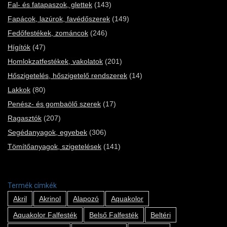
Fal- és fatapaszok, glettek
(143)
Fapácok, lazúrok, favédőszerek
(149)
Fedőfestékek, zománcok
(246)
Hígítók
(47)
Homlokzatfestékek, vakolatok
(201)
Hőszigetelés, hőszigetelő rendszerek
(14)
Lakkok
(80)
Penész- és gombaölő szerek
(17)
Ragasztók
(207)
Segédanyagok, egyebek
(306)
Tömítőanyagok, szigetelések
(141)
Termék címkék
Akril
Akrinol
Alapozó
Aquakolor
Aquakolor Falfesték
Belső Falfesték
Beltéri