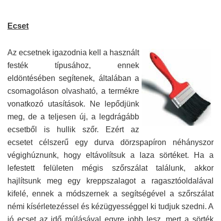
Ecset
Az ecsetnek igazodnia kell a
használt
festék típusához, ennek
eldöntésében segítenek, általában a
csomagoláson olvasható, a termékre
vonatkozó utasítások. Ne lepődjünk
meg, de a teljesen új, a legdrágább
ecsetből is hullik szőr. Ezért az
ecsetet célszerű egy durva dörzspapíron néhányszor
végighúznunk, hogy eltávolítsuk a laza sörtéket. Ha a
lefestett felületen mégis szőrszálat találunk, akkor
hajlítsunk meg egy kreppszalagot a ragasztóoldalával
kifelé, ennek a módszernek a segítségével a szőrszálat
némi kísérletezéssel és kézügyességgel ki tudjuk szedni. A
jó ecset az idő múlásával egyre jobb lesz, mert a sörték