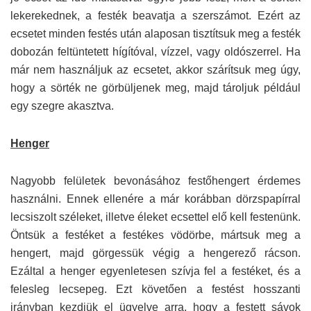
lekerekednek, a festék beavatja a szerszámot. Ezért az
ecsetet minden festés után alaposan tisztítsuk meg a festék
dobozán feltüntetett hígítóval, vízzel, vagy oldószerrel. Ha
már nem használjuk az ecsetet, akkor szárítsuk meg úgy,
hogy a sörték ne görbüljenek meg, majd tároljuk például
egy szegre akasztva.
Henger
Nagyobb felületek bevonásához festőhengert érdemes
használni. Ennek ellenére a már korábban dörzspapírral
lecsiszolt széleket, illetve éleket ecsettel elő kell festenünk.
Öntsük a festéket a festékes vödörbe, mártsuk meg a
hengert, majd görgessük végig a hengerező rácson.
Ezáltal a henger egyenletesen szívja fel a festéket, és a
felesleg lecsepeg. Ezt követően a festést hosszanti
irányban kezdjük el ügyelve arra, hogy a festett sávok