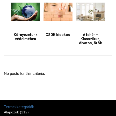
Környezetünk
CSOK kisokos
A fehér –
védelmében
Klasszikus,
divatos, örök
No posts for this criteria.
Termékkategóriák
Alapozók
(212)