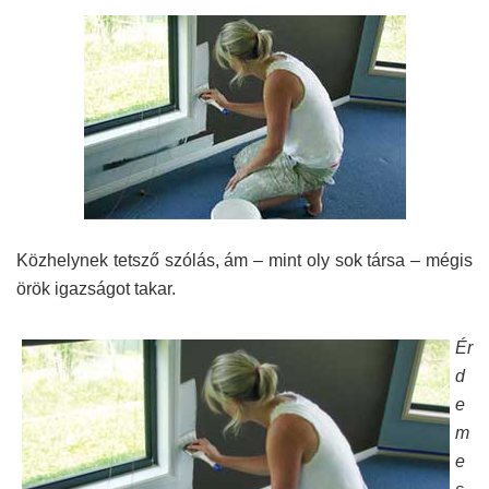
Közhelynek tetsző szólás, ám – mint oly sok társa – mégis
örök igazságot takar.
Ér
d
e
m
e