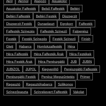
Akril
Akrinol
Alapozó
Aquakolor
Aquakolor Falfesték
Belső Falfesték
Beltéri
Beltéri Falfesték
Beltéri Festék
Diszperzit
Diszperzit Festék
Dunaplaszt
Egrokorr
Falfesték
Falfesték Színezés
Falfesték Színező
Falpenész
Festék
Festék Színezés
Festék Színező
Finish
Glett
Habarcs
Homlokzatfesték
Héra
Héra Falfesték
Héra Falfesték Árak
Héra Festékek
Héra Festék Árak
Héra Penészgátló
JUB
JUBIN
JUBIZOL
JUPOL
Kiegyenlítő
Penészgátló Falfesték
Penészgátló Festék
Penész Megszűntetés
Primer
Ragasztó
Ragasztóhabarcs
Szilikonos
Színezőpaszta
Színrekevert Falfesték
Vakolat