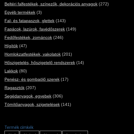
Beltéri falfestékek, színezők, dekorációs anyagok
(272)
Egyéb termékek
(3)
Fal- és fatapaszok, glettek
(143)
Fapácok, lazúrok, favédőszerek
(149)
Fedőfestékek, zománcok
(246)
Hígítók
(47)
Homlokzatfestékek, vakolatok
(201)
Hőszigetelés, hőszigetelő rendszerek
(14)
Lakkok
(80)
Penész- és gombaölő szerek
(17)
Ragasztók
(207)
Segédanyagok, egyebek
(306)
Tömítőanyagok, szigetelések
(141)
Termék címkék