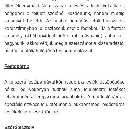
átfedjék egymást. Nem szabad a festést a festékkel átitatott
hengerrel a felület szélénél kezdenünk, hanem mindig
valamivel beljebb. Az újabb bemártás előtt hossz- és
keresztirányban jól oszlassuk szét a festéket. Ha a festést
valamely okból rövidebb időre (pl. másnapig) abba kell
hagynunk, akkor védjük meg a szerszámot a kiszáradástól
például alufóliábatörténő becsomagolással.
Festőpárna
A korszerű festőpárnával könnyedén, a festék lecsöpögése
nélkül és vékonyan tudnak sima felületekre festéket
felvinni még a leggyakorlatlanabbak is. A mai festőpárnák
speciális szivacs felületét már a lakkbenzines, oldószeres
festékek sem teszik tönkre.
Szórópisztoly