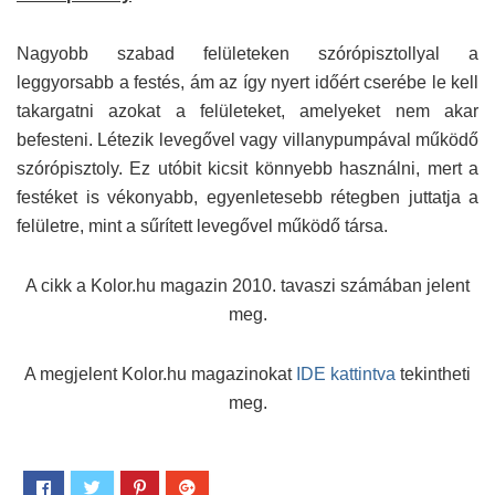
Nagyobb szabad felületeken szórópisztollyal a
leggyorsabb a festés, ám az így nyert időért cserébe le kell
takargatni azokat a felületeket, amelyeket nem akar
befesteni. Létezik levegővel vagy villanypumpával működő
szórópisztoly. Ez utóbit kicsit könnyebb használni, mert a
festéket is vékonyabb, egyenletesebb rétegben juttatja a
felületre, mint a sűrített levegővel működő társa.
A cikk a Kolor.hu magazin 2010. tavaszi számában jelent
meg.
A megjelent Kolor.hu magazinokat
IDE kattintva
tekintheti
meg.