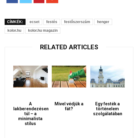
CÍMKÉK:
ecset
festés
festőszerszám
henger
kolor.hu
kolor.hu magazin
RELATED ARTICLES
A
Mivel védjük a
Egy festék a
lakberendezésen
fát?
történelem
túl – a
szolgálatában
minimalista
stílus