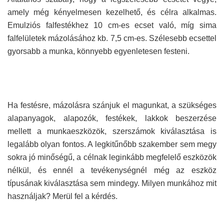
amely még kényelmesen kezelhető, és célra alkalmas.
Emulziós falfestékhez 10 cm-es ecset való, míg sima
falfelületek mázolásához kb. 7,5 cm-es. Szélesebb ecsettel
gyorsabb a munka, könnyebb egyenletesen festeni.
Ha festésre, mázolásra szánjuk el magunkat, a szükséges
alapanyagok, alapozók, festékek, lakkok beszerzése
mellett a munkaeszközök, szerszámok kiválasztása is
legalább olyan fontos. A legkitűnőbb szakember sem megy
sokra jó minőségű, a célnak leginkább megfelelő eszközök
nélkül, és ennél a tevékenységnél még az eszköz
típusának kiválasztása sem mindegy. Milyen munkához mit
használjak? Merül fel a kérdés.