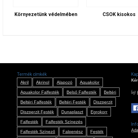
Környezetünk védelmében
CSOK kisokos
Termék címkék
Kap
Kér
Akril
Akrinol
Alapozó
Aquakolor
Aquakolor Falfesték
Belső Falfesték
Beltéri
Írj!
Beltéri Falfesték
Beltéri Festék
Diszperzit
Diszperzit Festék
Dunaplaszt
Egrokorr
Falfesték
Falfesték Színezés
Inf
Ada
Falfesték Színező
Falpenész
Festék