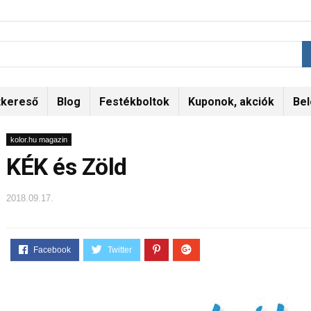
tkereső
Blog
Festékboltok
Kuponok, akciók
Bel
kolor.hu magazin
KÉK és Zöld
2018.09.17.