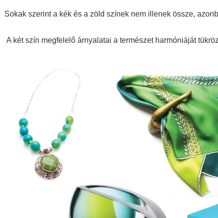
Sokak szerint a kék és a zöld színek nem illenek össze, azon
A két szín megfelelő árnyalatai a természet harmóniáját tükröz