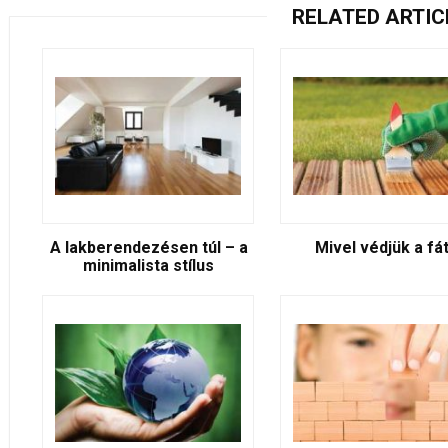
RELATED ARTIC
A lakberendezésen túl – a
Mivel védjük a fá
minimalista stílus