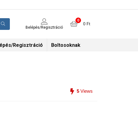
0
0
Ft
Belépés/Regisztráció
épés/Regisztráció
Boltosoknak
5
Views