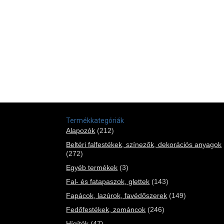
Termékkategóriák
Alapozók
(212)
Beltéri falfestékek, színezők, dekorációs anyagok
(272)
Egyéb termékek
(3)
Fal- és fatapaszok, glettek
(143)
Fapácok, lazúrok, favédőszerek
(149)
Fedőfestékek, zománcok
(246)
Hígítók
(47)