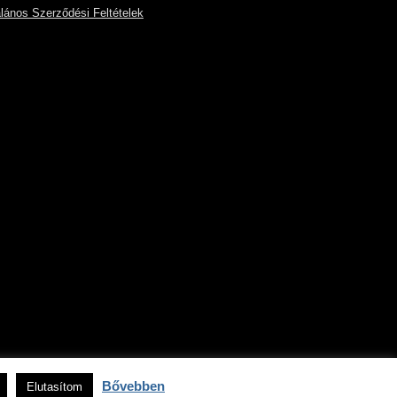
alános Szerződési Feltételek
Bővebben
Elutasítom