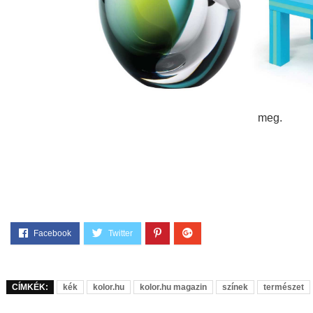
meg.
CÍMKÉK:
kék
kolor.hu
kolor.hu magazin
színek
természet