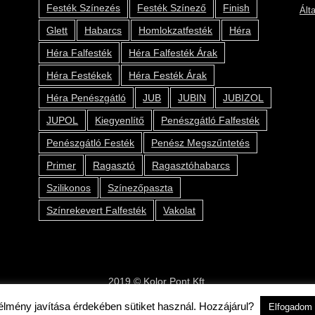
Festék Színezés
Festék Színező
Finish
Ált
Glett
Habarcs
Homlokzatfesték
Héra
Héra Falfesték
Héra Falfesték Árak
Héra Festékek
Héra Festék Árak
Héra Penészgátló
JUB
JUBIN
JUBIZOL
JUPOL
Kiegyenlítő
Penészgátló Falfesték
Penészgátló Festék
Penész Megszűntetés
Primer
Ragasztó
Ragasztóhabarcs
Szilikonos
Színezőpaszta
Színrekevert Falfesték
Vakolat
2019 © Kolor Pont Kft.
 élmény javítása érdekében sütiket használ. Hozzájárul?
Elfogadom