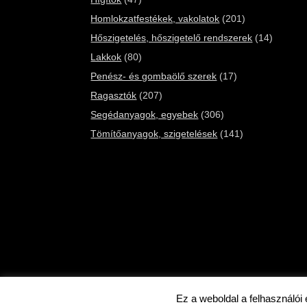
Homlokzatfestékek, vakolatok
(201)
Hőszigetelés, hőszigetelő rendszerek
(14)
Lakkok
(80)
Penész- és gombaölő szerek
(17)
Ragasztók
(207)
Segédanyagok, egyebek
(306)
Tömítőanyagok, szigetelések
(141)
Ez a weboldal a felhasználói