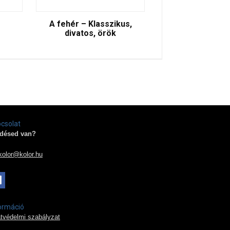
A fehér – Klasszikus,
divatos, örök
csolat
désed van?
kolor@kolor.hu
ormáció
tvédelmi szabályzat