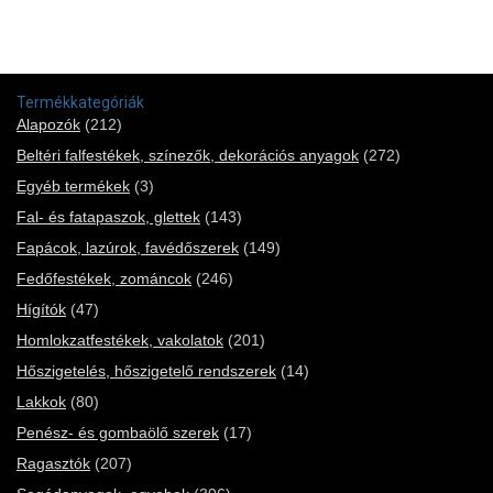
Termékkategóriák
Alapozók
(212)
Beltéri falfestékek, színezők, dekorációs anyagok
(272)
Egyéb termékek
(3)
Fal- és fatapaszok, glettek
(143)
Fapácok, lazúrok, favédőszerek
(149)
Fedőfestékek, zománcok
(246)
Hígítók
(47)
Homlokzatfestékek, vakolatok
(201)
Hőszigetelés, hőszigetelő rendszerek
(14)
Lakkok
(80)
Penész- és gombaölő szerek
(17)
Ragasztók
(207)