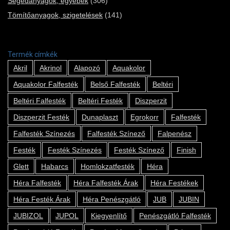
Segédanyagok, egyebek
(306)
Tömítőanyagok, szigetelések
(141)
Termék címkék
Akril
Akrinol
Alapozó
Aquakolor
Aquakolor Falfesték
Belső Falfesték
Beltéri
Beltéri Falfesték
Beltéri Festék
Diszperzit
Diszperzit Festék
Dunaplaszt
Egrokorr
Falfesték
Falfesték Színezés
Falfesték Színező
Falpenész
Festék
Festék Színezés
Festék Színező
Finish
Glett
Habarcs
Homlokzatfesték
Héra
Héra Falfesték
Héra Falfesték Árak
Héra Festékek
Héra Festék Árak
Héra Penészgátló
JUB
JUBIN
JUBIZOL
JUPOL
Kiegyenlítő
Penészgátló Falfesték