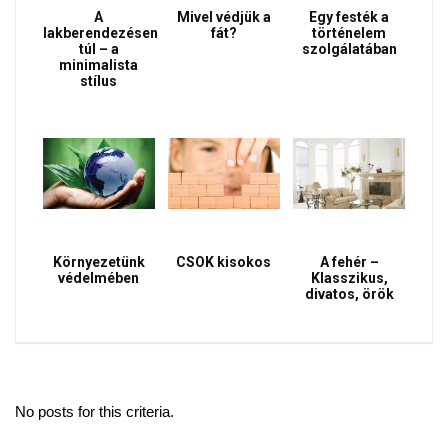
A
Mivel védjük a
Egy festék a
lakberendezésen
fát?
történelem
túl – a
szolgálatában
minimalista
stílus
Környezetünk
CSOK kisokos
A fehér –
védelmében
Klasszikus,
divatos, örök
No posts for this criteria.