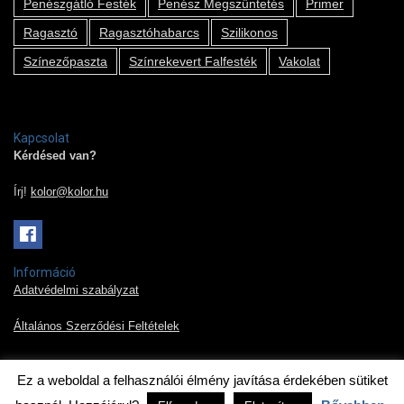
Penészgátló Festék
Penész Megszűntetés
Primer
Ragasztó
Ragasztóhabarcs
Szilikonos
Színezőpaszta
Színrekevert Falfesték
Vakolat
Kapcsolat
Kérdésed van?
Írj!
kolor@kolor.hu
Információ
Adatvédelmi szabályzat
Általános Szerződési Feltételek
Ez a weboldal a felhasználói élmény javítása érdekében sütiket
2019 © Kolor Pont Kft.