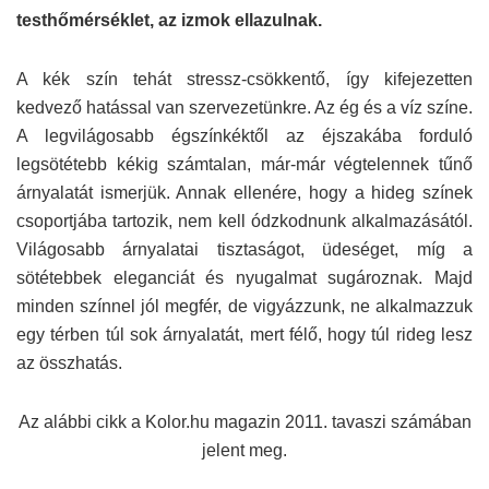
testhőmérséklet, az izmok ellazulnak.
A kék szín tehát stressz-csökkentő, így kifejezetten
kedvező hatással van szervezetünkre. Az ég és a víz színe.
A legvilágosabb égszínkéktől az éjszakába forduló
legsötétebb kékig számtalan, már-már végtelennek tűnő
árnyalatát ismerjük. Annak ellenére, hogy a hideg színek
csoportjába tartozik, nem kell ódzkodnunk alkalmazásától.
Világosabb árnyalatai tisztaságot, üdeséget, míg a
sötétebbek eleganciát és nyugalmat sugároznak. Majd
minden színnel jól megfér, de vigyázzunk, ne alkalmazzuk
egy térben túl sok árnyalatát, mert félő, hogy túl rideg lesz
az összhatás.
Az alábbi cikk a Kolor.hu magazin 2011. tavaszi számában
jelent meg.