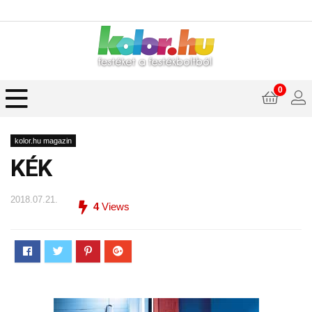
0
kolor.hu magazin
KÉK
2018.07.21.
4
Views