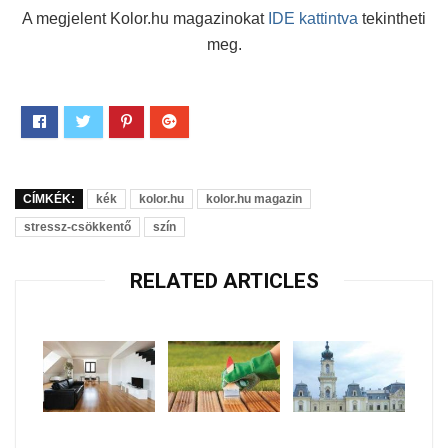
A megjelent Kolor.hu magazinokat
IDE kattintva
tekintheti
meg.
CÍMKÉK:
kék
kolor.hu
kolor.hu magazin
stressz-csökkentő
szín
RELATED ARTICLES