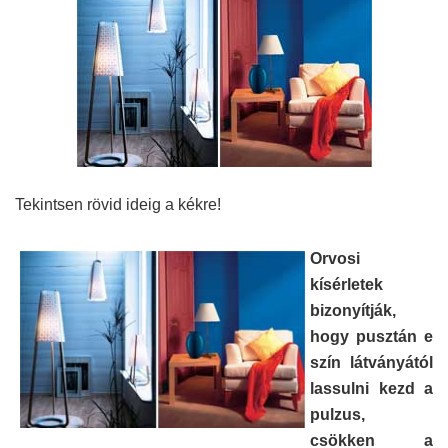
Tekintsen rövid ideig a kékre!
Orvo
si
kísérletek
bizonyítják,
hogy pusztán e
szín látványától
lassulni kezd a
pulzus,
csökken a