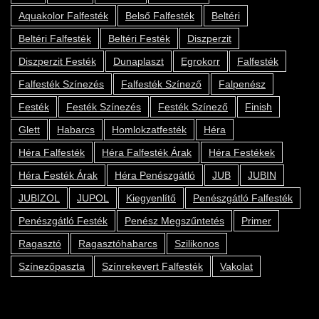
Aquakolor Falfesték
Belső Falfesték
Beltéri
Beltéri Falfesték
Beltéri Festék
Diszperzit
Diszperzit Festék
Dunaplaszt
Egrokorr
Falfesték
Falfesték Színezés
Falfesték Színező
Falpenész
Festék
Festék Színezés
Festék Színező
Finish
Glett
Habarcs
Homlokzatfesték
Héra
Héra Falfesték
Héra Falfesték Árak
Héra Festékek
Héra Festék Árak
Héra Penészgátló
JUB
JUBIN
JUBIZOL
JUPOL
Kiegyenlítő
Penészgátló Falfesték
Penészgátló Festék
Penész Megszűntetés
Primer
Ragasztó
Ragasztóhabarcs
Szilikonos
Színezőpaszta
Színrekevert Falfesték
Vakolat