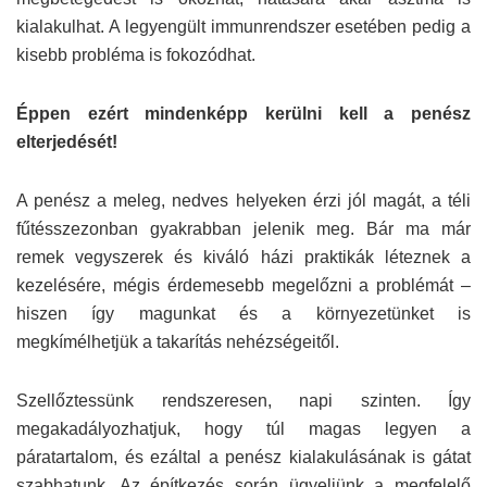
kialakulhat. A legyengült immunrendszer esetében pedig a
kisebb probléma is fokozódhat.
Éppen ezért mindenképp kerülni kell a penész
elterjedését!
A penész a meleg, nedves helyeken érzi jól magát, a téli
fűtésszezonban gyakrabban jelenik meg. Bár ma már
remek vegyszerek és kiváló házi praktikák léteznek a
kezelésére, mégis érdemesebb megelőzni a problémát –
hiszen így magunkat és a környezetünket is
megkímélhetjük a takarítás nehézségeitől.
Szellőztessünk rendszeresen, napi szinten. Így
megakadályozhatjuk, hogy túl magas legyen a
páratartalom, és ezáltal a penész kialakulásának is gátat
szabhatunk. Az építkezés során ügyeljünk a megfelelő