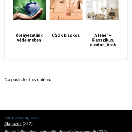
Környezetünk
CSOK kisokos
A fehér –
védelmében
Klasszikus,
divatos, örök
No posts for this criteria.
Termékkategóriák
Alapozók
(212)
Beltéri falfestékek, színezők, dekorációs anyagok
(272)