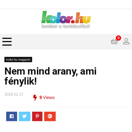
0
kolor.hu magazin
Nem mind arany, ami
fénylik!
2019.01.17.
9
Views