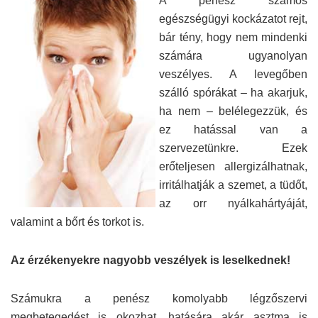
A penész számos
egészségügyi kockázatot rejt,
bár tény, hogy nem mindenki
számára ugyanolyan
veszélyes. A levegőben
szálló spórákat – ha akarjuk,
ha nem – belélegezzük, és
ez hatással van a
szervezetünkre. Ezek
erőteljesen allergizálhatnak,
irritálhatják a szemet, a tüdőt,
az orr nyálkahártyáját,
valamint a bőrt és torkot is.
Az érzékenyekre nagyobb veszélyek is leselkednek!
Számukra a penész komolyabb légzőszervi
megbetegedést is okozhat, hatására akár asztma is