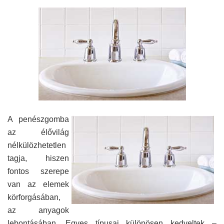
A penészgomba
az élővilág
nélkülözhetetlen
tagja, hiszen
fontos szerepe
van az elemek
körforgásában,
az anyagok
lebontásában. Egyes típusai különösen kedveltek –