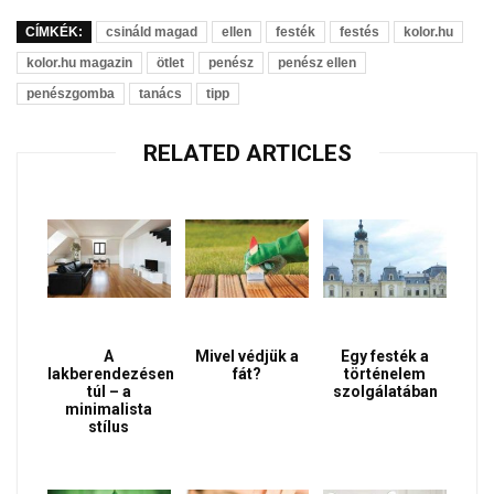
CÍMKÉK:
csináld magad
ellen
festék
festés
kolor.hu
kolor.hu magazin
ötlet
penész
penész ellen
penészgomba
tanács
tipp
RELATED ARTICLES
A
Mivel védjük a
Egy festék a
lakberendezésen
fát?
történelem
túl – a
szolgálatában
minimalista
stílus