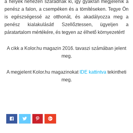
a helyek nehezen száradnak ki, így gyakran megjelenik a
penész a falon, a csempéken és a tömítéseken. Tegye Ön
is egészségessé az otthonát, és akadályozza meg a
penész kialakulását! Szellőztessen, ügyeljen a
páratartalom mértékére, és tegyen az élhető környezetért!
A cikk a Kolor.hu magazin 2016. tavaszi számában jelent
meg.
A megjelent Kolor.hu magazinokat
IDE kattintva
tekintheti
meg.