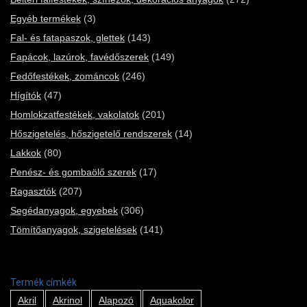
Egyéb termékek
(3)
Fal- és fatapaszok, glettek
(143)
Fapácok, lazúrok, favédőszerek
(149)
Fedőfestékek, zománcok
(246)
Hígítók
(47)
Homlokzatfestékek, vakolatok
(201)
Hőszigetelés, hőszigetelő rendszerek
(14)
Lakkok
(80)
Penész- és gombaölő szerek
(17)
Ragasztók
(207)
Segédanyagok, egyebek
(306)
Tömítőanyagok, szigetelések
(141)
Termék címkék
Akril
Akrinol
Alapozó
Aquakolor