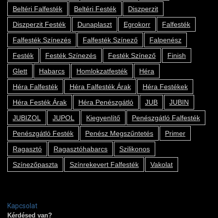
Beltéri Falfesték
Beltéri Festék
Diszperzit
Diszperzit Festék
Dunaplaszt
Egrokorr
Falfesték
Falfesték Színezés
Falfesték Színező
Falpenész
Festék
Festék Színezés
Festék Színező
Finish
Glett
Habarcs
Homlokzatfesték
Héra
Héra Falfesték
Héra Falfesték Árak
Héra Festékek
Héra Festék Árak
Héra Penészgátló
JUB
JUBIN
JUBIZOL
JUPOL
Kiegyenlítő
Penészgátló Falfesték
Penészgátló Festék
Penész Megszűntetés
Primer
Ragasztó
Ragasztóhabarcs
Szilikonos
Színezőpaszta
Színrekevert Falfesték
Vakolat
Kapcsolat
Kérdésed van?