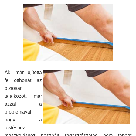
Aki már újította
fel otthonát, az
biztosan
találkozott már
azzal a
problémával,
hogy a
festéshez,
maszkoláshoz használt ragasztószalag nem tapadt