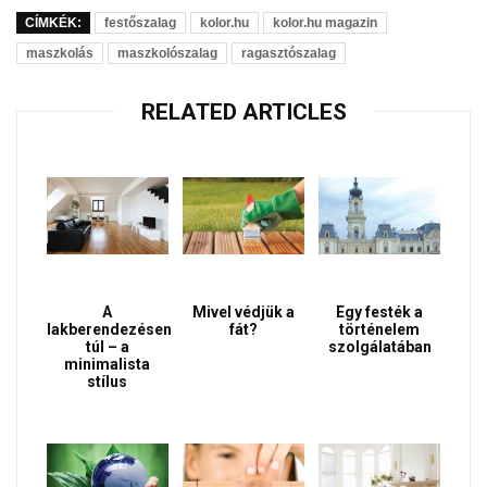
CÍMKÉK:
festőszalag
kolor.hu
kolor.hu magazin
maszkolás
maszkolószalag
ragasztószalag
RELATED ARTICLES
A
Mivel védjük a
Egy festék a
lakberendezésen
fát?
történelem
túl – a
szolgálatában
minimalista
stílus