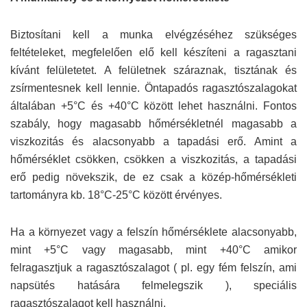
Biztosítani kell a munka elvégzéséhez szükséges
feltételeket, megfelelően elő kell készíteni a ragasztani
kívánt felületetet. A felületnek száraznak, tisztának és
zsírmentesnek kell lennie. Öntapadós ragasztószalagokat
általában +5°C és +40°C között lehet használni. Fontos
szabály, hogy magasabb hőmérsékletnél magasabb a
viszkozitás és alacsonyabb a tapadási erő. Amint a
hőmérséklet csökken, csökken a viszkozitás, a tapadási
erő pedig növekszik, de ez csak a közép-hőmérsékleti
tartományra kb. 18°C-25°C között érvényes.
Ha a környezet vagy a felszín hőmérséklete alacsonyabb,
mint +5°C vagy magasabb, mint +40°C amikor
felragasztjuk a ragasztószalagot ( pl. egy fém felszín, ami
napsütés hatására felmelegszik ), speciális
ragasztószalagot kell használni.