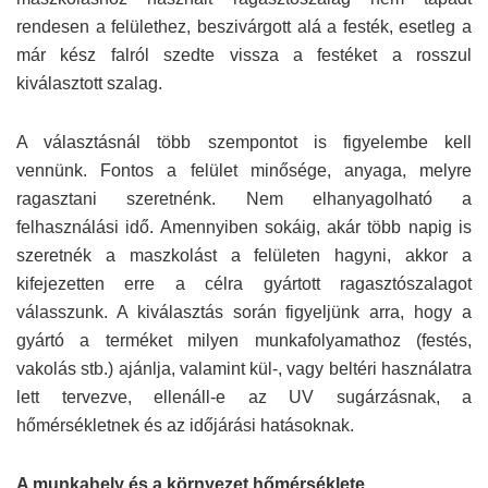
rendesen a felülethez, beszivárgott alá a festék, esetleg a
már kész falról szedte vissza a festéket a rosszul
kiválasztott szalag.
A választásnál több szempontot is figyelembe kell
vennünk. Fontos a felület minősége, anyaga, melyre
ragasztani szeretnénk. Nem elhanyagolható a
felhasználási idő. Amennyiben sokáig, akár több napig is
szeretnék a maszkolást a felületen hagyni, akkor a
kifejezetten erre a célra gyártott ragasztószalagot
válasszunk. A kiválasztás során figyeljünk arra, hogy a
gyártó a terméket milyen munkafolyamathoz (festés,
vakolás stb.) ajánlja, valamint kül-, vagy beltéri használatra
lett tervezve, ellenáll-e az UV sugárzásnak, a
hőmérsékletnek és az időjárási hatásoknak.
A munkahely és a környezet hőmérséklete