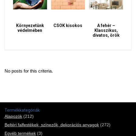
Környezetünk
CSOK kisokos
A fehér –
védelmében
Klasszikus,
divatos, örök
No posts for this criteria.
Termékkategóriák
Alapozók
(212)
Beltéri falfestékek, színezők, dekorációs anyagok
(272)
Egyéb termékek
(3)