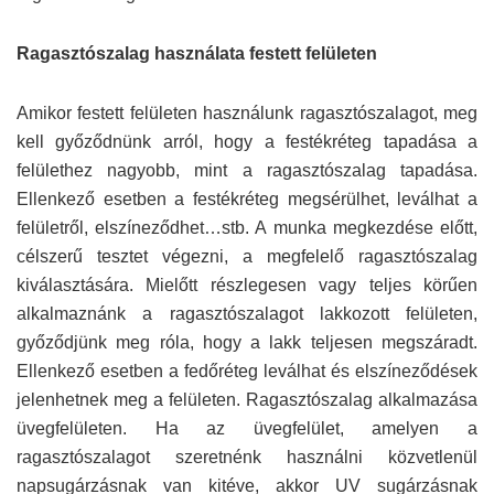
Ragasztószalag használata festett felületen
Amikor festett felületen használunk ragasztószalagot, meg
kell győződnünk arról, hogy a festékréteg tapadása a
felülethez nagyobb, mint a ragasztószalag tapadása.
Ellenkező esetben a festékréteg megsérülhet, leválhat a
felületről, elszíneződhet…stb. A munka megkezdése előtt,
célszerű tesztet végezni, a megfelelő ragasztószalag
kiválasztására. Mielőtt részlegesen vagy teljes körűen
alkalmaznánk a ragasztószalagot lakkozott felületen,
győződjünk meg róla, hogy a lakk teljesen megszáradt.
Ellenkező esetben a fedőréteg leválhat és elszíneződések
jelenhetnek meg a felületen. Ragasztószalag alkalmazása
üvegfelületen. Ha az üvegfelület, amelyen a
ragasztószalagot szeretnénk használni közvetlenül
napsugárzásnak van kitéve, akkor UV sugárzásnak