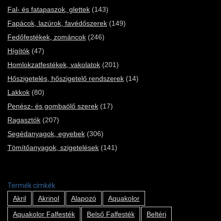
Fal- és fatapaszok, glettek
(143)
Fapácok, lazúrok, favédőszerek
(149)
Fedőfestékek, zománcok
(246)
Hígítók
(47)
Homlokzatfestékek, vakolatok
(201)
Hőszigetelés, hőszigetelő rendszerek
(14)
Lakkok
(80)
Penész- és gombaölő szerek
(17)
Ragasztók
(207)
Segédanyagok, egyebek
(306)
Tömítőanyagok, szigetelések
(141)
Termék címkék
Akril
Akrinol
Alapozó
Aquakolor
Aquakolor Falfesték
Belső Falfesték
Beltéri